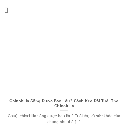
Skip
to
content
Chinchilla Sống Được Bao Lâu? Cách Kéo Dài Tuổi Thọ
Chinchilla
Chuột chinchilla sống được bao lâu? Tuổi thọ và sức khỏe của
chúng như thế [...]