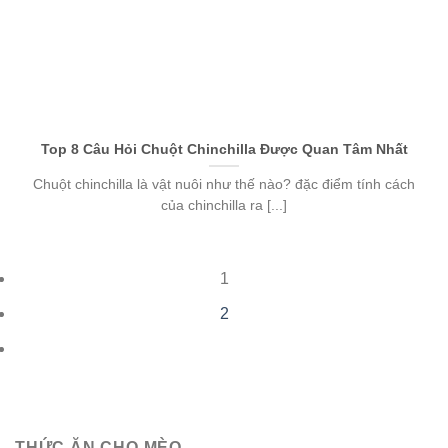
Top 8 Câu Hỏi Chuột Chinchilla Được Quan Tâm Nhất
Chuột chinchilla là vật nuôi như thế nào? đặc điểm tính cách
của chinchilla ra [...]
1
2
THỨC ĂN CHO MÈO