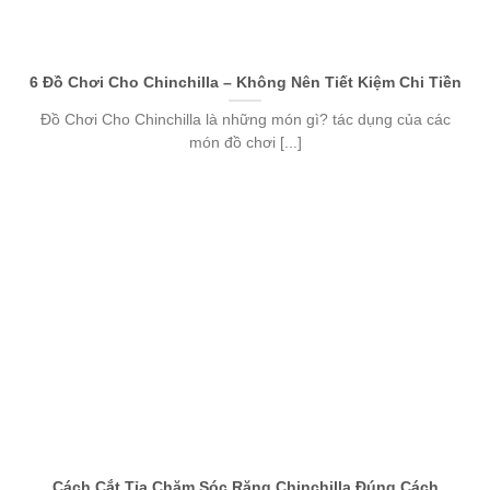
6 Đồ Chơi Cho Chinchilla – Không Nên Tiết Kiệm Chi Tiền
Đồ Chơi Cho Chinchilla là những món gì? tác dụng của các
món đồ chơi [...]
Cách Cắt Tỉa Chăm Sóc Răng Chinchilla Đúng Cách