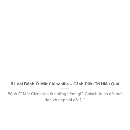
5 Loại Bệnh Ở Mắt Chinchilla – Cách Điều Trị Hiệu Quả
Bệnh Ở Mắt Chinchilla là những bệnh gì? Chinchilla có đôi mắt
đen và đẹp với đôi [...]