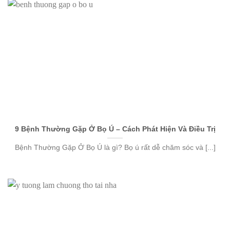
9 Bệnh Thường Gặp Ở Bọ Ú – Cách Phát Hiện Và Điều Trị
Bệnh Thường Gặp Ở Bọ Ú là gì? Bọ ú rất dễ chăm sóc và [...]