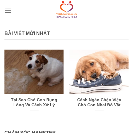
Skip
to
content
BÀI VIẾT MỚI NHẤT
Tại Sao Chó Con Rụng
Cách Ngăn Chặn Việc
Lông Và Cách Xử Lý
Chó Con Nhai Đồ Vật
CHĂM SÓC HAMSTER