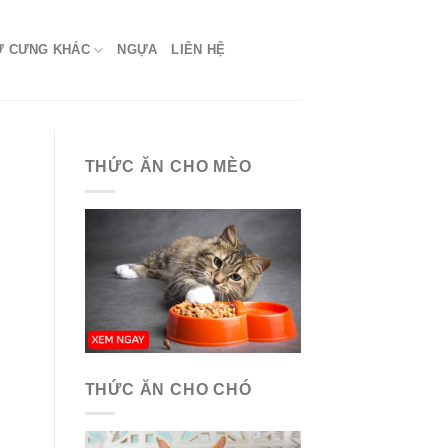
Ứ CƯNG KHÁC
NGỰA
LIÊN HỆ
THỨC ĂN CHO MÈO
THỨC ĂN CHO CHÓ