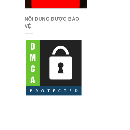
NỘI DUNG ĐƯỢC BẢO
h
VỆ
c