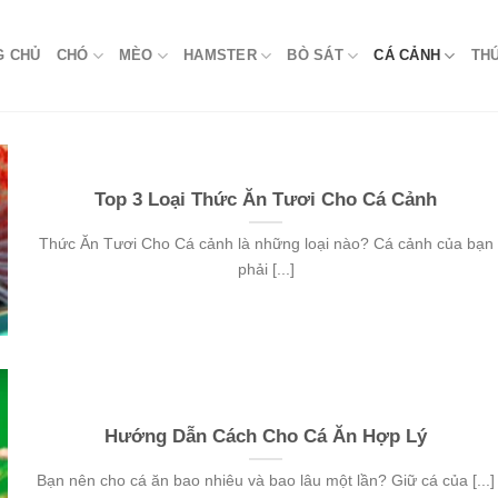
G CHỦ
CHÓ
MÈO
HAMSTER
BÒ SÁT
CÁ CẢNH
TH
Top 3 Loại Thức Ăn Tươi Cho Cá Cảnh
Thức Ăn Tươi Cho Cá cảnh là những loại nào? Cá cảnh của bạn
phải [...]
Hướng Dẫn Cách Cho Cá Ăn Hợp Lý
Bạn nên cho cá ăn bao nhiêu và bao lâu một lần? Giữ cá của [...]