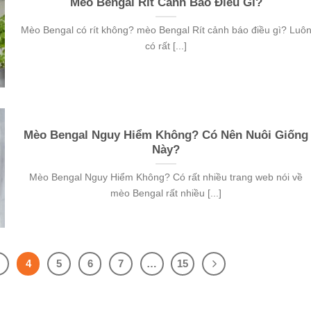
Mèo Bengal Rít Cảnh Báo Điều Gì?
Mèo Bengal có rít không? mèo Bengal Rít cảnh báo điều gì? Luô
có rất [...]
Mèo Bengal Nguy Hiểm Không? Có Nên Nuôi Giống
Này?
Mèo Bengal Nguy Hiểm Không? Có rất nhiều trang web nói về
mèo Bengal rất nhiều [...]
3
4
5
6
7
…
15