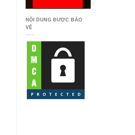
NỘI DUNG ĐƯỢC BẢO
VỆ