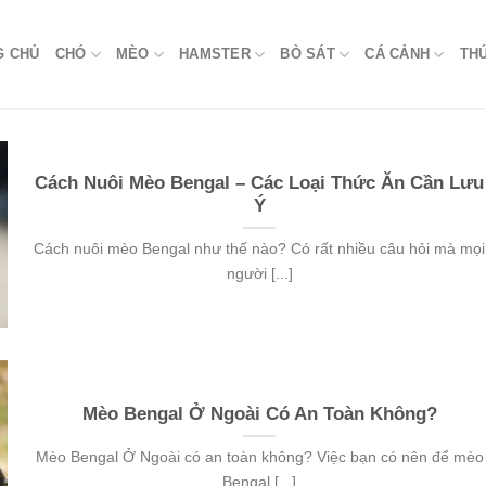
G CHỦ
CHÓ
MÈO
HAMSTER
BÒ SÁT
CÁ CẢNH
TH
Cách Nuôi Mèo Bengal – Các Loại Thức Ăn Cần Lưu
Ý
Cách nuôi mèo Bengal như thế nào? Có rất nhiều câu hỏi mà mọi
người [...]
Mèo Bengal Ở Ngoài Có An Toàn Không?
Mèo Bengal Ở Ngoài có an toàn không? Việc bạn có nên để mèo
Bengal [...]