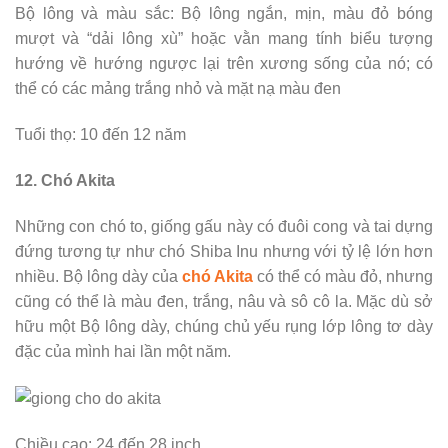
Bộ lông và màu sắc: Bộ lông ngắn, mịn, màu đỏ bóng
mượt và “dải lông xù” hoặc vằn mang tính biểu tượng
hướng về hướng ngược lại trên xương sống của nó; có
thể có các mảng trắng nhỏ và mặt nạ màu đen
Tuổi thọ: 10 đến 12 năm
12. Chó Akita
Những con chó to, giống gấu này có đuôi cong và tai dựng
đứng tương tự như chó Shiba Inu nhưng với tỷ lệ lớn hơn
nhiều. Bộ lông dày của
chó Akita
có thể có màu đỏ, nhưng
cũng có thể là màu đen, trắng, nâu và sô cô la. Mặc dù sở
hữu một Bộ lông dày, chúng chủ yếu rụng lớp lông tơ dày
đặc của mình hai lần một năm.
Chiều cao: 24 đến 28 inch