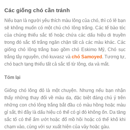
Các giống chó cần tránh
Nếu bạn là người yêu thích màu lông của chó, thì có lẽ bạn
sẽ không muốn có một chú chó lông trắng. Các tế bào tóc
của chúng thiếu sắc tố hoặc chứa các dấu hiệu di truyền
trong đó sắc tố trắng ngăn chặn tất cả các màu khác. Các
giống chó lông trắng bao gồm chó Eskimo Mỹ, Chó sục
trắng tây nguyên, chó kuvasz và
chó Samoyed
. Tương tự,
chó bạch tạng thiếu tất cả sắc tố từ lông, da và mắt.
Tóm lại
Giống chó lông đỏ là một chuyện. Nhưng nếu bạn nhận
thấy những thay đổi về màu da, đặc biệt đáng chú ý trên
những con chó lông trắng bắt đầu có màu hồng hoặc màu
gỉ sắt, thì đây là dấu hiệu có thể có gì đó không ổn. Da tăng
sắc tố có thể ẩm ướt hoặc đổ mồ hôi hoặc có thể khô khi
chạm vào, cùng với sự xuất hiện của vảy hoặc gàu.