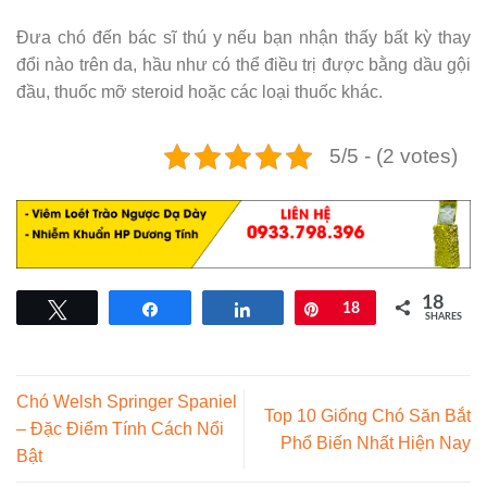
Đưa chó đến bác sĩ thú y nếu bạn nhận thấy bất kỳ thay
đổi nào trên da, hầu như có thể điều trị được bằng dầu gội
đầu, thuốc mỡ steroid hoặc các loại thuốc khác.
5/5 - (2 votes)
18
Tweet
Share
Share
Pin
18
SHARES
Chó Welsh Springer Spaniel
Top 10 Giống Chó Săn Bắt
– Đặc Điểm Tính Cách Nổi
Phổ Biến Nhất Hiện Nay
Bật