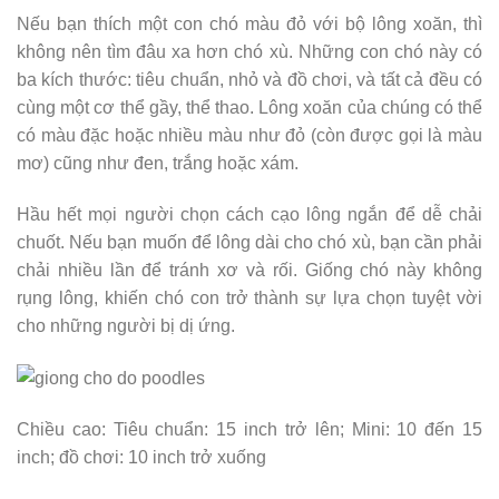
Nếu bạn thích một con chó màu đỏ với bộ lông xoăn, thì
không nên tìm đâu xa hơn chó xù. Những con chó này có
ba kích thước: tiêu chuẩn, nhỏ và đồ chơi, và tất cả đều có
cùng một cơ thể gầy, thể thao. Lông xoăn của chúng có thể
có màu đặc hoặc nhiều màu như đỏ (còn được gọi là màu
mơ) cũng như đen, trắng hoặc xám.
Hầu hết mọi người chọn cách cạo lông ngắn để dễ chải
chuốt. Nếu bạn muốn để lông dài cho chó xù, bạn cần phải
chải nhiều lần để tránh xơ và rối. Giống chó này không
rụng lông, khiến chó con trở thành sự lựa chọn tuyệt vời
cho những người bị dị ứng.
Chiều cao: Tiêu chuẩn: 15 inch trở lên; Mini: 10 đến 15
inch; đồ chơi: 10 inch trở xuống