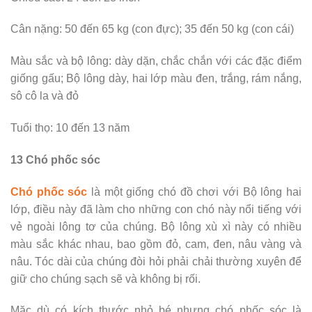
Cân nặng: 50 đến 65 kg (con đực); 35 đến 50 kg (con cái)
Màu sắc và bộ lông: dày dặn, chắc chắn với các đặc điểm
giống gấu; Bộ lông dày, hai lớp màu đen, trắng, rám nắng,
sô cô la và đỏ
Tuổi thọ: 10 đến 13 năm
13 Chó phốc sóc
Chó phốc sóc
là một giống chó đồ chơi với Bộ lông hai
lớp, điều này đã làm cho những con chó này nổi tiếng với
vẻ ngoài lông tơ của chúng. Bộ lông xù xì này có nhiều
màu sắc khác nhau, bao gồm đỏ, cam, đen, nâu vàng và
nâu. Tóc dài của chúng đòi hỏi phải chải thường xuyên để
giữ cho chúng sạch sẽ và không bị rối.
Mặc dù có kích thước nhỏ bé nhưng chó phốc sóc là