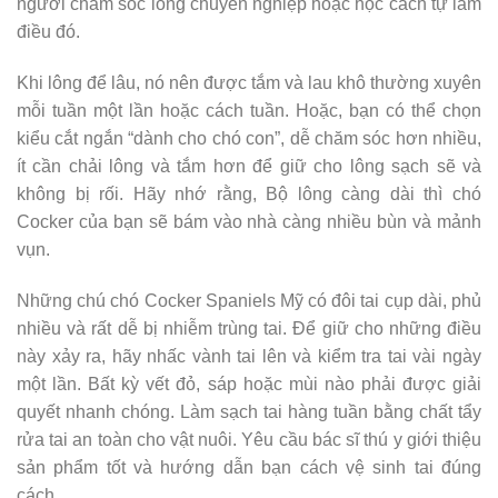
người chăm sóc lông chuyên nghiệp hoặc học cách tự làm
điều đó.
Khi lông để lâu, nó nên được tắm và lau khô thường xuyên
mỗi tuần một lần hoặc cách tuần. Hoặc, bạn có thể chọn
kiểu cắt ngắn “dành cho chó con”, dễ chăm sóc hơn nhiều,
ít cần chải lông và tắm hơn để giữ cho lông sạch sẽ và
không bị rối. Hãy nhớ rằng, Bộ lông càng dài thì chó
Cocker của bạn sẽ bám vào nhà càng nhiều bùn và mảnh
vụn.
Những chú chó Cocker Spaniels Mỹ có đôi tai cụp dài, phủ
nhiều và rất dễ bị nhiễm trùng tai. Để giữ cho những điều
này xảy ra, hãy nhấc vành tai lên và kiểm tra tai vài ngày
một lần. Bất kỳ vết đỏ, sáp hoặc mùi nào phải được giải
quyết nhanh chóng. Làm sạch tai hàng tuần bằng chất tẩy
rửa tai an toàn cho vật nuôi. Yêu cầu bác sĩ thú y giới thiệu
sản phẩm tốt và hướng dẫn bạn cách vệ sinh tai đúng
cách.