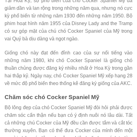
Tại Hoa Kỳ, sự phổ biến của chó Cocker Spaniel Mỹ đã
giảm dần và lan rộng trong những năm qua, nhưng nó cực
kỳ phổ biến từ những năm 1930 đến những năm 1950. Bộ
phim hoạt hình năm 1955 của Disney Lady and the Tramp
có sự góp mặt của chú chó Cocker Spaniel của Mỹ trong
vai Quý bà dịu dàng và ngọt ngào.
Giống chó này đạt đến đỉnh cao của sự nổi tiếng vào
những năm 1980, khi chó Cocker Spaniel là giống chó
thuần chủng được đăng ký nhiều nhất ở Hoa Kỳ trong gần
hai thập kỷ. Ngày nay, chó Cocker Spaniel Mỹ xếp hạng 28
về mức độ phổ biến theo thống kê đăng ký giống của AKC.
Chăm sóc chó Cocker Spaniel Mỹ
Bộ lông đẹp của chó Cocker Spaniel Mỹ đòi hỏi phải được
chăm sóc cẩn thận nếu bạn có ý định nuôi nó lâu dài. Tất
cả những chú Cocker của Mỹ đều cần được tắm và cắt tóc
thường xuyên. Bạn có thể đưa Cocker của mình đến một