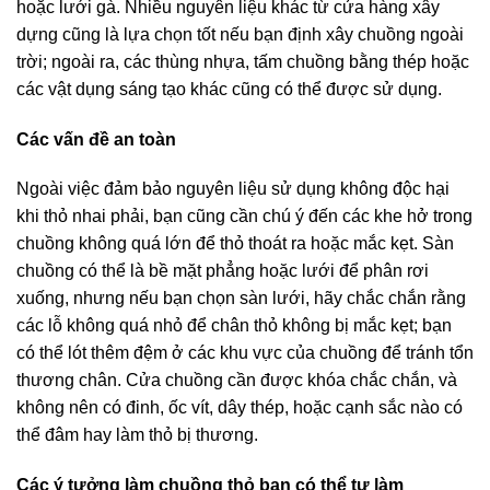
hoặc lưới gà. Nhiều nguyên liệu khác từ cửa hàng xây
dựng cũng là lựa chọn tốt nếu bạn định xây chuồng ngoài
trời; ngoài ra, các thùng nhựa, tấm chuồng bằng thép hoặc
các vật dụng sáng tạo khác cũng có thể được sử dụng.
Các vấn đề an toàn
Ngoài việc đảm bảo nguyên liệu sử dụng không độc hại
khi thỏ nhai phải, bạn cũng cần chú ý đến các khe hở trong
chuồng không quá lớn để thỏ thoát ra hoặc mắc kẹt. Sàn
chuồng có thể là bề mặt phẳng hoặc lưới để phân rơi
xuống, nhưng nếu bạn chọn sàn lưới, hãy chắc chắn rằng
các lỗ không quá nhỏ để chân thỏ không bị mắc kẹt; bạn
có thể lót thêm đệm ở các khu vực của chuồng để tránh tổn
thương chân. Cửa chuồng cần được khóa chắc chắn, và
không nên có đinh, ốc vít, dây thép, hoặc cạnh sắc nào có
thể đâm hay làm thỏ bị thương.
Các ý tưởng làm chuồng thỏ bạn có thể tự làm