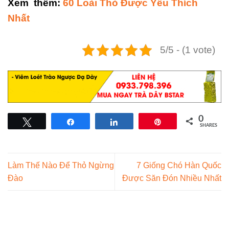
Xem thêm:
60 Loài Thỏ Được Yêu Thích
Nhất
5/5 - (1 vote)
0
Tweet
Share
Share
Pin
SHARES
Làm Thế Nào Để Thỏ Ngừng
7 Giống Chó Hàn Quốc
Đào
Được Săn Đón Nhiều Nhất