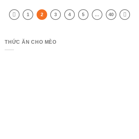
1
2
3
4
5
…
40
THỨC ĂN CHO MÈO