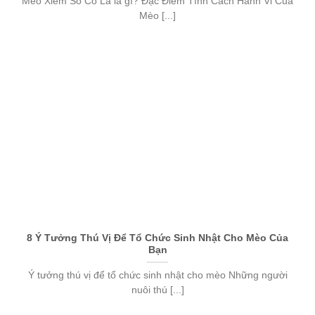
Mèo Xiêm Sô Cô La là gì? Đặc Điểm Tính Cách Hành Vi Của
Mèo [...]
8 Ý Tưởng Thú Vị Để Tổ Chức Sinh Nhật Cho Mèo Của
Bạn
Ý tưởng thú vị để tổ chức sinh nhật cho mèo Những người
nuôi thú [...]