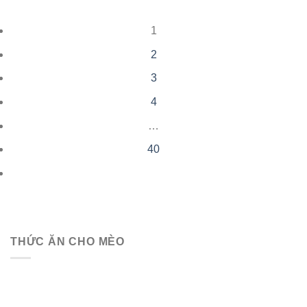
1
2
3
4
…
40
THỨC ĂN CHO MÈO