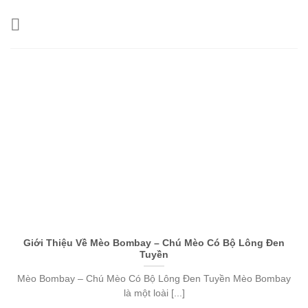
Skip
to
content
Giới Thiệu Về Mèo Bombay – Chú Mèo Có Bộ Lông Đen
Tuyền
Mèo Bombay – Chú Mèo Có Bộ Lông Đen Tuyền Mèo Bombay
là một loài [...]