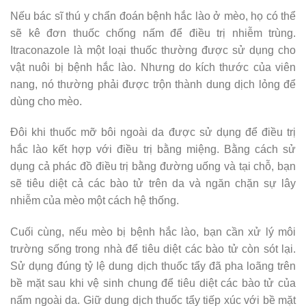
Nếu bác sĩ thú y chẩn đoán bệnh hắc lào ở mèo, họ có thể
sẽ kê đơn thuốc chống nấm để điều trị nhiễm trùng.
Itraconazole là một loại thuốc thường được sử dụng cho
vật nuôi bị bệnh hắc lào. Nhưng do kích thước của viên
nang, nó thường phải được trộn thành dung dịch lỏng để
dùng cho mèo.
Đôi khi thuốc mỡ bôi ngoài da được sử dụng để điều trị
hắc lào kết hợp với điều trị bằng miệng. Bằng cách sử
dụng cả phác đồ điều trị bằng đường uống và tại chỗ, bạn
sẽ tiêu diệt cả các bào tử trên da và ngăn chặn sự lây
nhiễm của mèo một cách hệ thống.
Cuối cùng, nếu mèo bị bệnh hắc lào, bạn cần xử lý môi
trường sống trong nhà để tiêu diệt các bào tử còn sót lại.
Sử dụng đúng tỷ lệ dung dịch thuốc tẩy đã pha loãng trên
bề mặt sau khi vệ sinh chung để tiêu diệt các bào tử của
nấm ngoài da. Giữ dung dịch thuốc tẩy tiếp xúc với bề mặt