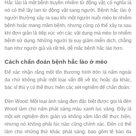
Hắc lào là một bệnh truyền nhiễm từ động vật, có nghĩa là
nó có thể lây lan từ động vật sang người. Bệnh hắc lào ở
người thường xảy ra sau khi một người nuôi mèo bị nhiễm
bệnh hoặc mang mầm bệnh, nhưng cũng có thể xảy ra sau
khi đơn giản là tiếp xúc với các vật dụng mà mèo bị nhiễm
bệnh sử dụng. Những người bị suy giảm miễn dịch, chẳng
hạn như người già và rất trẻ, dễ mắc bệnh hắc lào hơn.
Cách chẩn đoán bệnh hắc lào ở mèo
Để xác nhận rằng một tổn thương hình tròn là nấm ngoài
da chứ không phải một loại vấn đề về tóc hoặc da khác,
bác sĩ thú y có thể thực hiện các xét nghiệm để chẩn đoán:
Đèn Wood: Một loại ánh sáng đen đặc biệt được gọi là đèn
Wood làm cho nấm phát sáng màu xanh lục vàng. Đây là
một xét nghiệm đơn giản và không xâm lấn để thực hiện,
nhưng nó không phải lúc nào cũng chính xác. Đèn có thể
làm cho những thứ khác phát sáng, bao gồm tế bào da