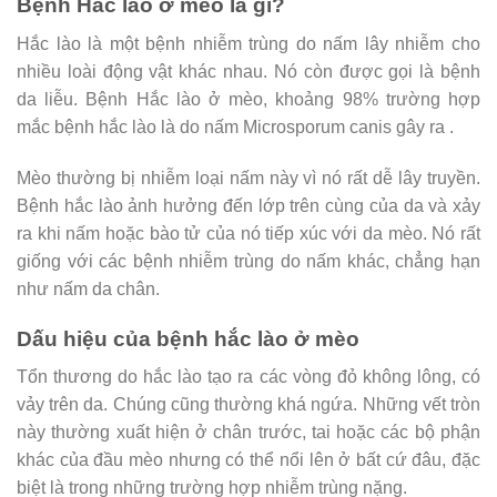
Bệnh Hắc lào ở mèo là gì?
Hắc lào là một bệnh nhiễm trùng do nấm lây nhiễm cho
nhiều loài động vật khác nhau. Nó còn được gọi là bệnh
da liễu. Bệnh Hắc lào ở mèo, khoảng 98% trường hợp
mắc bệnh hắc lào là do nấm Microsporum canis gây ra .
Mèo thường bị nhiễm loại nấm này vì nó rất dễ lây truyền.
Bệnh hắc lào ảnh hưởng đến lớp trên cùng của da và xảy
ra khi nấm hoặc bào tử của nó tiếp xúc với da mèo. Nó rất
giống với các bệnh nhiễm trùng do nấm khác, chẳng hạn
như nấm da chân.
Dấu hiệu của bệnh hắc lào ở mèo
Tổn thương do hắc lào tạo ra các vòng đỏ không lông, có
vảy trên da. Chúng cũng thường khá ngứa. Những vết tròn
này thường xuất hiện ở chân trước, tai hoặc các bộ phận
khác của đầu mèo nhưng có thể nổi lên ở bất cứ đâu, đặc
biệt là trong những trường hợp nhiễm trùng nặng.