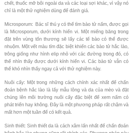
chết, thuốc mỡ bôi ngoài da và các loại sợi khác, vì vậy nó
chỉ là một thử nghiệm dùng để đánh giá.
Microsporum: Bác sĩ thú y có thể tìm bào tử nấm, được gọi
là Microsporum, dưới kính hiển vi. Một miếng băng trong
đặt trên vùng tổn thương sẽ lấy các tế bào có thể được
nhuộm. Một vết màu tím đặc biệt khiến các bào tử hắc lào,
trông giống như hình elip nhỏ với các đường trong đó, có
thể nhìn thấy được dưới kính hiển vi. Các bào tử vẫn có
thể khó nhìn thấy ngay cả với thử nghiệm này.
Nuôi cấy: Một trong những cách chính xác nhất để chẩn
đoán bệnh hắc lào là lấy mẫu lông và da của mèo và đặt
chúng lên môi trường nuôi cấy đặc biệt để xem nấm có
phát triển hay không. Đây là một phương pháp rất chậm và
mất hơn một tuần để có kết quả.
Sinh thiết: Sinh thiết da là cách xâm lấn nhất để chẩn đoán