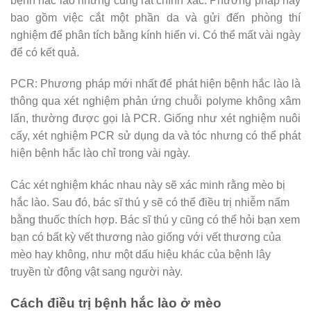
bệnh hắc lào nhưng cũng rất chính xác. Phương pháp này
bao gồm việc cắt một phần da và gửi đến phòng thí
nghiệm để phân tích bằng kính hiển vi. Có thể mất vài ngày
để có kết quả.
PCR: Phương pháp mới nhất để phát hiện bệnh hắc lào là
thông qua xét nghiệm phản ứng chuỗi polyme không xâm
lấn, thường được gọi là PCR. Giống như xét nghiệm nuôi
cấy, xét nghiệm PCR sử dụng da và tóc nhưng có thể phát
hiện bệnh hắc lào chỉ trong vài ngày.
Các xét nghiệm khác nhau này sẽ xác minh rằng mèo bị
hắc lào. Sau đó, bác sĩ thú y sẽ có thể điều trị nhiễm nấm
bằng thuốc thích hợp. Bác sĩ thú y cũng có thể hỏi bạn xem
bạn có bất kỳ vết thương nào giống với vết thương của
mèo hay không, như một dấu hiệu khác của bệnh lây
truyền từ động vật sang người này.
Cách điều trị bệnh hắc lào ở mèo