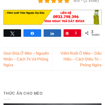
5/5 - (1 vote)
3
Tweet
Share
Share
Pin
3
SHARES
Giun Đũa Ở Mèo – Nguyên
Viêm Ruột Ở Mèo – Dấu
Nhân – Cách Trị Và Phòng
Hiệu – Cách Điều Trị –
Ngừa
Phòng Ngừa
THỨC ĂN CHO MÈO