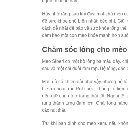
nghiệm bệnh này.
Hãy nhớ rằng sau khi đưa một chú mèo co
đề sức khỏe phổ biến nhất: béo phì. Giữ
cách dễ nhất để bảo vệ sức khỏe tổng thể
đảm bảo một con mèo khỏe mạnh hơn suốt
Chăm sóc lông cho mèo 
Mèo Siberi có một bộ lông ba màu dày, ch
sau và một cái đuôi rậm rạp. Bộ lông, đặc 
Mặc dù có chiều dài như vậy nhưng bộ lô
bị sờn hoặc rối. Rốt cuộc, không có tiệm
nên giữ cho nó ở trạng thái tốt. Ngoại lệ
rụng thành từng đám lớn. Chải lông hàng 
các nút thắt.
Trừ khi bạn định cho mèo xem, nếu khô