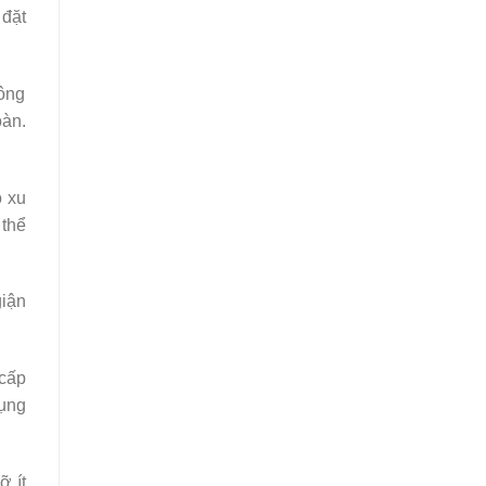
 đặt
ông
oàn.
ó xu
 thể
giận
 cấp
dụng
ỡ ít