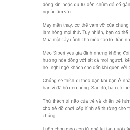
đóng kín hoặc đu từ đèn chùm để cố gắng
ngoài tầm với.
May mắn thay, cơ thể vạm vỡ của chúng
làm hỏng mọi thứ. Tuy nhiên, bạn có thể
Mua một cây dành cho mèo cao tới trần nh
Mèo Siberi yêu gia đình nhưng không đòi
hướng hòa đồng với tất cả mọi người, kể
hơi nghi ngờ khách cho đến khi quen với 
Chúng sẽ thích đi theo bạn khi bạn ở nhà
bạn vì đã bỏ rơi chúng. Sau đó, bạn có th
Thử thách trí não của trẻ và khiến trẻ h
cho trẻ đồ chơi xếp hình sẽ thưởng cho t
chúng.
Luôn chọn mèo con từ nhà lai tạo nuôi cá