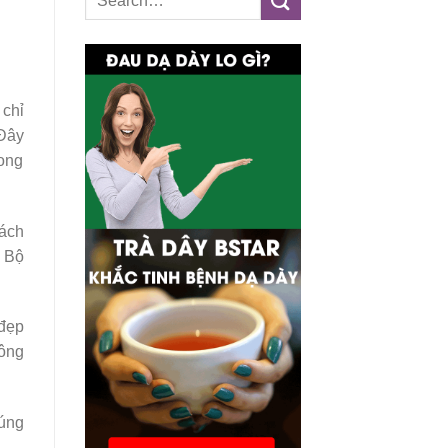
 chỉ
 Đây
rong
cách
. Bộ
 đẹp
lông
húng