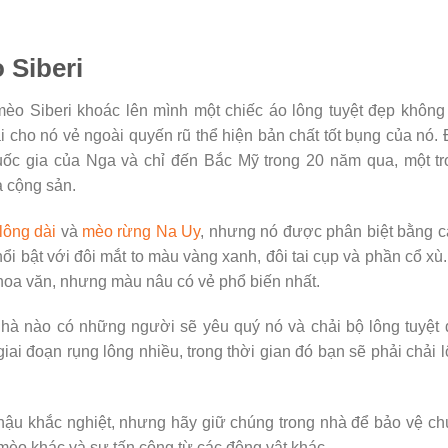
 Siberi
o Siberi khoác lên mình một chiếc áo lông tuyệt đẹp không
i cho nó vẻ ngoài quyến rũ thể hiện bản chất tốt bụng của nó.
quốc gia của Nga và chỉ đến Bắc Mỹ trong 20 năm qua, một t
a cộng sản.
lông dài
và
mèo rừng Na Uy
, nhưng nó được phân biệt bằng 
ổi bật với đôi mắt to màu vàng xanh, đôi tai cụp và phần cổ xù
hoa văn, nhưng màu nâu có vẻ phổ biến nhất.
 nhà nào có những người sẽ yêu quý nó và chải bộ lông tuyệt
iai đoạn rụng lông nhiều, trong thời gian đó bạn sẽ phải chải 
í hậu khắc nghiệt, nhưng hãy giữ chúng trong nhà để bảo vệ c
 mèo khác và sự tấn công từ các động vật khác.