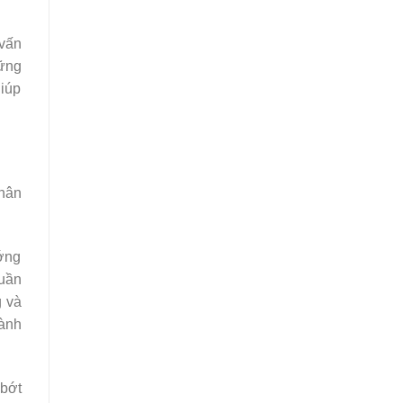
 vấn
hững
giúp
chân
ướng
tuần
g và
hành
bớt