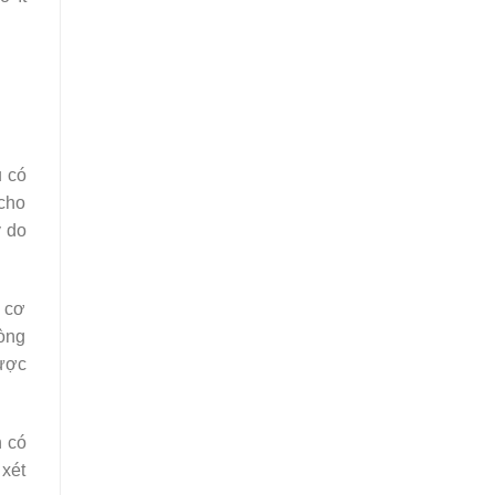
u có
 cho
ý do
a cơ
dòng
ược
h có
xét