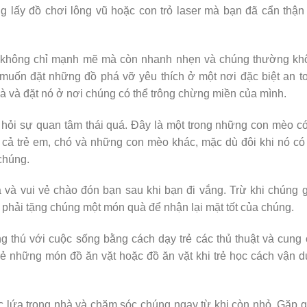
 lấy đồ chơi lông vũ hoặc con trỏ laser mà bạn đã cẩn thận
 không chỉ mạnh mẽ mà còn nhanh nhẹn và chúng thường kh
 muốn đặt những đồ phá vỡ yêu thích ở một nơi đặc biệt an t
à và đặt nó ở nơi chúng có thể trông chừng miền của mình.
 hỏi sự quan tâm thái quá. Đây là một trong những con mèo c
 cả trẻ em, chó và những con mèo khác, mặc dù đôi khi nó có
chúng.
 và vui vẻ chào đón bạn sau khi bạn đi vắng. Trừ khi chúng 
ể phải tặng chúng một món quà để nhận lại mặt tốt của chúng.
ứng thú với cuộc sống bằng cách dạy trẻ các thủ thuật và cung
rẻ những món đồ ăn vặt hoặc đồ ăn vặt khi trẻ học cách vận 
c lứa trong nhà và chăm sóc chúng ngay từ khi còn nhỏ. Gặp g