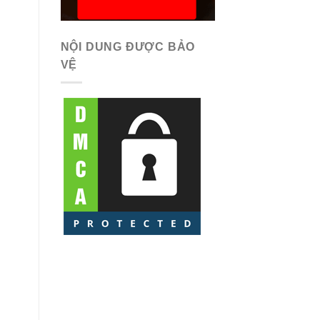
NỘI DUNG ĐƯỢC BẢO
VỆ