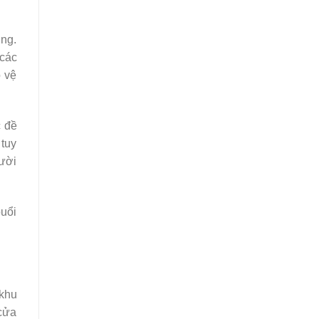
úng.
 các
o vệ
c đề
 tuy
gười
buổi
 khu
 cửa