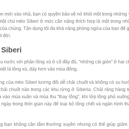
n mới vào nhà, bạn có quyền bảo vệ nó khỏi một trong những
 một chú mèo Siberi ở mức cân nặng thích hợp là một trong n
 của chúng. Tận dụng tối đa khả năng phòng ngừa của bạn để 
 đời.
Siberi
ịu nước với phần lông xù ở cổ đầy đủ, “những cái giòn” ở hai 
biệt là lông xù, dày hơn vào mùa đông.
ng của mèo Siberi tương đối dễ chải chuốt và không có xu h
 chải chuốt nào trong các khu rừng ở Siberia. Chải răng hàng 
 là vào mùa xuân và mùa thu “thay lông”, khi lớp lông phủ xuốn
ngày trong thời gian này để loại bỏ lông chết và ngăn hình t
ng bạn không cần tắm thường xuyên nhưng có thể giúp giảm 