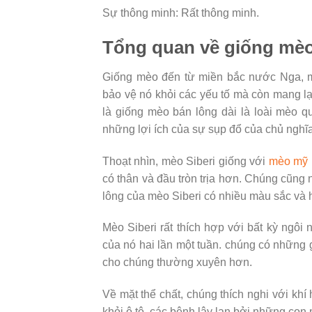
Sự thông minh: Rất thông minh.
Tổng quan về giống mèo
Giống mèo đến từ miền bắc nước Nga, mè
bảo vệ nó khỏi các yếu tố mà còn mang lạ
là giống mèo bán lông dài là loài mèo 
những lợi ích của sự sụp đổ của chủ nghĩ
Thoạt nhìn, mèo Siberi giống với
mèo mỹ 
có thân và đầu tròn trịa hơn. Chúng cũng n
lông của mèo Siberi có nhiều màu sắc và 
Mèo Siberi rất thích hợp với bất kỳ ngôi
của nó hai lần một tuần. chúng có những g
cho chúng thường xuyên hơn.
Về mặt thể chất, chúng thích nghi với kh
khỏi ô tô, các bệnh lây lan bởi những con