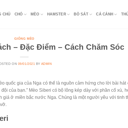
G CHỦ
CHÓ
MÈO
HAMSTER
BÒ SÁT
CÁ CẢNH
TH
GIỐNG MÈO
Cách – Đặc Điểm – Cách Chăm Sóc
OSTED ON
09/01/2021
BY
ADMIN
mèo quốc gia của Nga có thể là nguồn cảm hứng cho lời bài hát
đội của bạn.” Mèo Siberi có bộ lông kép dày với phần cổ xù, 
 giá ở miền bắc nước Nga. Chúng là một người yêu với tinh 
vỡ.
eri