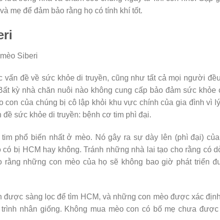
và mẹ để đảm bảo rằng họ có tính khí tốt.
ri
 mèo Siberi
c vấn đề về sức khỏe di truyền, cũng như tất cả mọi người đề
. Bất kỳ nhà chăn nuôi nào không cung cấp bảo đảm sức khỏe
con của chúng bị cô lập khỏi khu vực chính của gia đình vì l
 đề sức khỏe di truyền: bệnh cơ tim phì đại.
tim phổ biến nhất ở mèo. Nó gây ra sự dày lên (phì đại) củ
o có bị HCM hay không. Tránh những nhà lai tạo cho rằng có 
 rằng những con mèo của họ sẽ không bao giờ phát triển đ
ên được sàng lọc để tìm HCM, và những con mèo được xác địn
trình nhân giống. Không mua mèo con có bố mẹ chưa được 