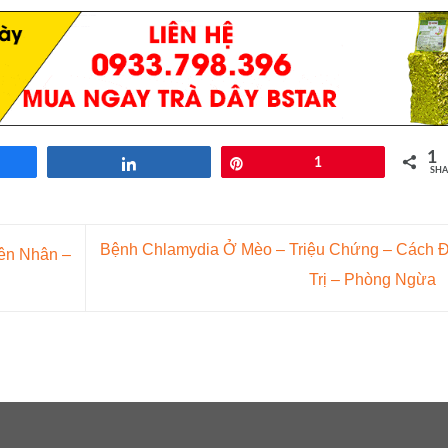
1
re
Share
Pin
1
SHA
Bệnh Chlamydia Ở Mèo – Triệu Chứng – Cách Đ
ên Nhân –
Trị – Phòng Ngừa