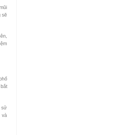
 mũi
g sẽ
iên,
hiệm
 phổ
 bắt
ể sử
n và