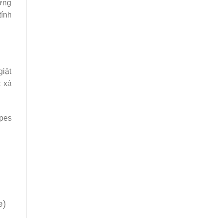
ương
tính
giặt
c xà
rpes
e)