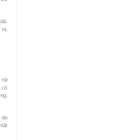
hoặc
 ra,
 rút
, có
ứng,
c do
 mắt