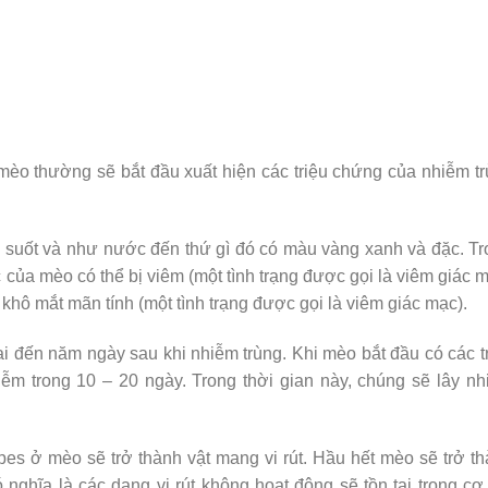
mèo thường sẽ bắt đầu xuất hiện các triệu chứng của nhiễm t
g suốt và như nước đến thứ gì đó có màu vàng xanh và đặc. T
của mèo có thể bị viêm (một tình trạng được gọi là viêm giác 
hô mắt mãn tính (một tình trạng được gọi là viêm giác mạc).
ai đến năm ngày sau khi nhiễm trùng. Khi mèo bắt đầu có các t
iễm trong 10 – 20 ngày. Trong thời gian này, chúng sẽ lây n
pes ở mèo sẽ trở thành vật mang vi rút. Hầu hết mèo sẽ trở t
ghĩa là các dạng vi rút không hoạt động sẽ tồn tại trong cơ