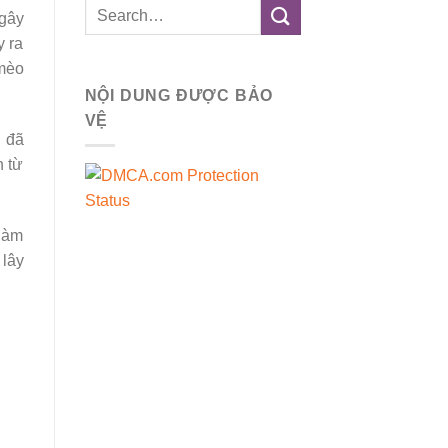
 gây
y ra
 mèo
NỘI DUNG ĐƯỢC BẢO
VỆ
n đã
n từ
 làm
 lây