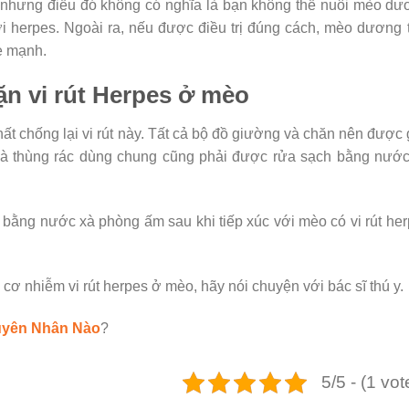
 nhưng điều đó không có nghĩa là bạn không thể nuôi mèo d
i herpes. Ngoài ra, nếu được điều trị đúng cách, mèo dương 
e mạnh.
n vi rút Herpes ở mèo
hất chống lại vi rút này. Tất cả bộ đồ giường và chăn nên được 
 và thùng rác dùng chung cũng phải được rửa sạch bằng nướ
bằng nước xà phòng ấm sau khi tiếp xúc với mèo có vi rút he
cơ nhiễm vi rút herpes ở mèo, hãy nói chuyện với bác sĩ thú y.
yên Nhân Nào
?
5/5 - (1 vot