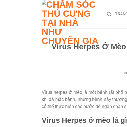
Skip
to
TRAN
content
Virus Herpes Ở Mèo
P
Virus herpes ở mèo là một bệnh rất phổ 
khi đã mắc bệnh, nhưng bệnh này thường 
có thể thực hiện các bước để ngăn chặn sự 
Virus Herpes ở mèo là g