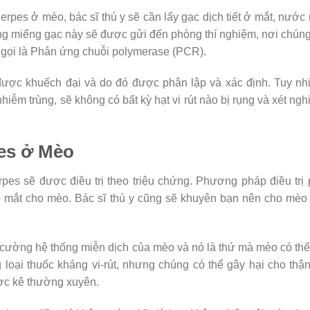
rpes ở mèo, bác sĩ thú y sẽ cần lấy gạc dịch tiết ở mắt, nước
ng miếng gạc này sẽ được gửi đến phòng thí nghiệm, nơi chún
c gọi là Phản ứng chuỗi polymerase (PCR).
được khuếch đại và do đó được phân lập và xác định. Tuy nh
iễm trùng, sẽ không có bất kỳ hạt vi rút nào bị rụng và xét ng
pes ở Mèo
es sẽ được điều trị theo triệu chứng. Phương pháp điều trị
ỏ mắt cho mèo. Bác sĩ thú y cũng sẽ khuyên bạn nên cho mèo
ng cường hệ thống miễn dịch của mèo và nó là thứ mà mèo có th
loại thuốc kháng vi-rút, nhưng chúng có thể gây hại cho thậ
ợc kê thường xuyên.