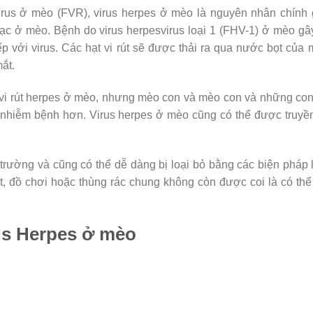
virus ở mèo (FVR), virus herpes ở mèo là nguyên nhân chính
ạc ở mèo. Bệnh do virus herpesvirus loại 1 (FHV-1) ở mèo gâ
ếp với virus. Các hạt vi rút sẽ được thải ra qua nước bọt của
ắt.
 vi rút herpes ở mèo, nhưng mèo con và mèo con và những co
ị nhiễm bệnh hơn. Virus herpes ở mèo cũng có thể được truyề
môi trường và cũng có thể dễ dàng bị loại bỏ bằng các biện pháp
bát, đồ chơi hoặc thùng rác chung không còn được coi là có thể
us Herpes ở mèo