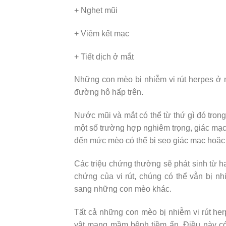
+ Nghẹt mũi
+ Viêm kết mạc
+ Tiết dịch ở mắt
Những con mèo bị nhiễm vi rút herpes ở 
đường hô hấp trên.
Nước mũi và mắt có thể từ thứ gì đó tron
một số trường hợp nghiêm trọng, giác mạc 
đến mức mèo có thể bị sẹo giác mạc hoặc k
Các triệu chứng thường sẽ phát sinh từ h
chứng của vi rút, chúng có thể vẫn bị nh
sang những con mèo khác.
Tất cả những con mèo bị nhiễm vi rút her
vật mang mầm bệnh tiềm ẩn. Điều này có n