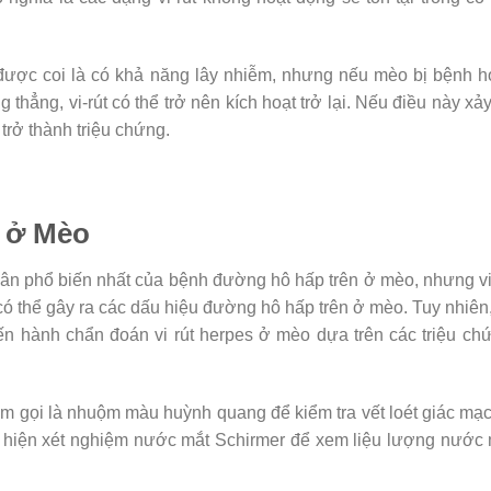
 được coi là có khả năng lây nhiễm, nhưng nếu mèo bị bệnh 
thẳng, vi-rút có thể trở nên kích hoạt trở lại. Nếu điều này xảy
trở thành triệu chứng.
 ở Mèo
ân phổ biến nhất của bệnh đường hô hấp trên ở mèo, nhưng vi
có thể gây ra các dấu hiệu đường hô hấp trên ở mèo. Tuy nhiên
iến hành chẩn đoán vi rút herpes ở mèo dựa trên các triệu ch
iệm gọi là nhuộm màu huỳnh quang để kiểm tra vết loét giác mạ
c hiện xét nghiệm nước mắt Schirmer để xem liệu lượng nước