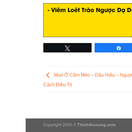
Tweet
Sha
Mụn Ở Cằm Mèo – Dấu Hiệu – Nguy
Cách Điều Trị
Copyright 2026 ©
Thichthucung.com