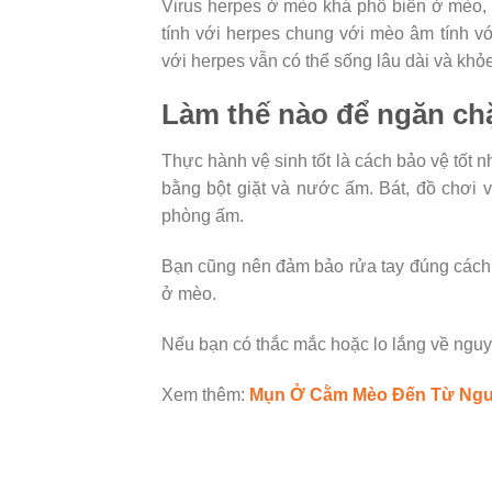
Virus herpes ở mèo khá phổ biến ở mèo,
tính với herpes chung với mèo âm tính vớ
với herpes vẫn có thể sống lâu dài và khỏ
Làm thế nào để ngăn chặ
Thực hành vệ sinh tốt là cách bảo vệ tốt n
bằng bột giặt và nước ấm. Bát, đồ chơi
phòng ấm.
Bạn cũng nên đảm bảo rửa tay đúng cách 
ở mèo.
Nếu bạn có thắc mắc hoặc lo lắng về nguy 
Xem thêm:
Mụn Ở Cằm Mèo Đến Từ Ngu