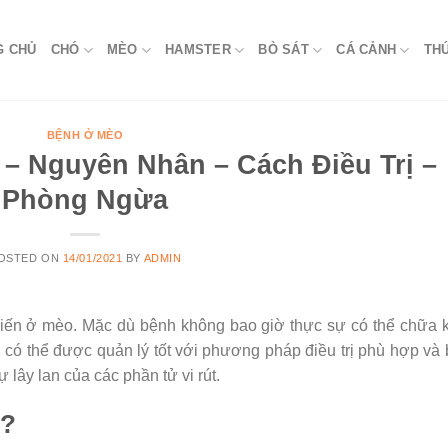
G CHỦ
CHÓ
MÈO
HAMSTER
BÒ SÁT
CÁ CẢNH
TH
BỆNH Ở MÈO
 – Nguyên Nhân – Cách Điều Trị –
Phòng Ngừa
OSTED ON
14/01/2021
BY
ADMIN
biến ở mèo. Mặc dù bệnh không bao giờ thực sự có thể chữa 
có thể được quản lý tốt với phương pháp điều trị phù hợp và
lây lan của các phần tử vi rút.
ì?