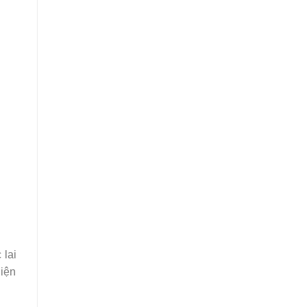
lai
hiện