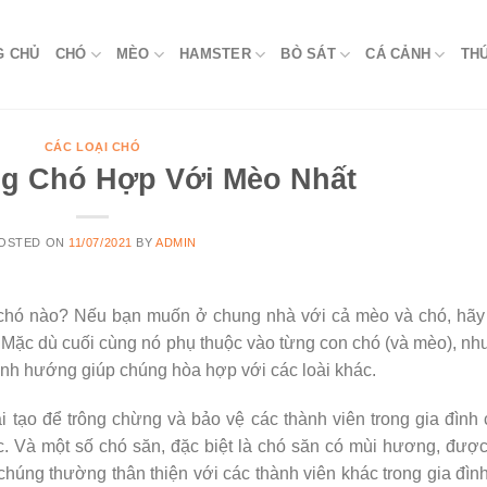
G CHỦ
CHÓ
MÈO
HAMSTER
BÒ SÁT
CÁ CẢNH
TH
CÁC LOẠI CHÓ
ng Chó Hợp Với Mèo Nhất
OSTED ON
11/07/2021
BY
ADMIN
chó nào? Nếu bạn muốn ở chung nhà với cả mèo và chó, hãy 
 Mặc dù cuối cùng nó phụ thuộc vào từng con chó (và mèo), n
nh hướng giúp chúng hòa hợp với các loài khác.
i tạo để trông chừng và bảo vệ các thành viên trong gia đình
. Và một số chó săn, đặc biệt là chó săn có mùi hương, được
 chúng thường thân thiện với các thành viên khác trong gia đìn