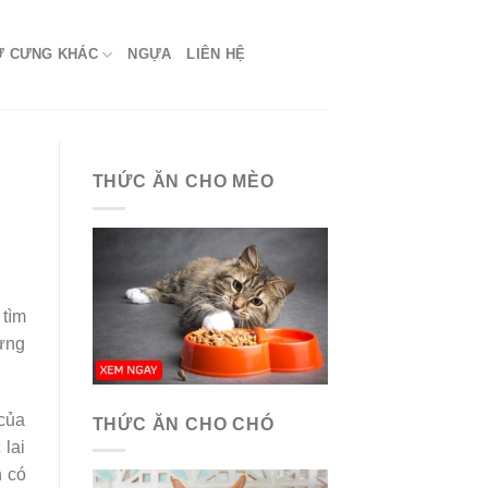
Ứ CƯNG KHÁC
NGỰA
LIÊN HỆ
THỨC ĂN CHO MÈO
tìm
hưng
 của
THỨC ĂN CHO CHÓ
 lai
h có