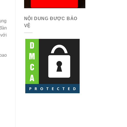
NỘI DUNG ĐƯỢC BẢO
dụng
VỆ
 đàn
 với
 bao