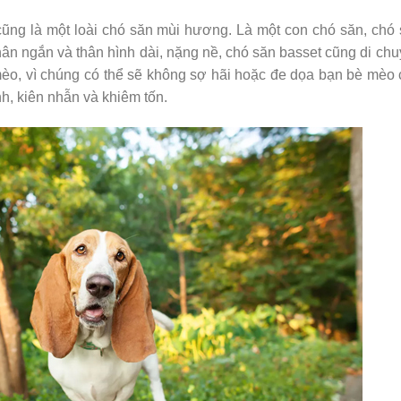
ũng là một loài chó săn mùi hương. Là một con chó săn, chó
chân ngắn và thân hình dài, nặng nề, chó săn basset cũng di ch
èo, vì chúng có thể sẽ không sợ hãi hoặc đe dọa bạn bè mèo
h, kiên nhẫn và khiêm tốn.