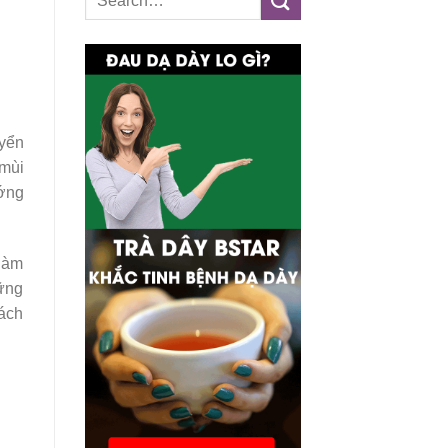
yển
 mùi
ướng
 làm
hững
cách