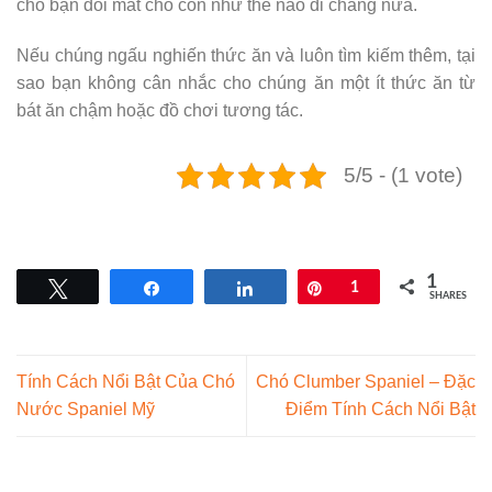
cho bạn đôi mắt chó con như thế nào đi chăng nữa.
Nếu chúng ngấu nghiến thức ăn và luôn tìm kiếm thêm, tại
sao bạn không cân nhắc cho chúng ăn một ít thức ăn từ
bát ăn chậm hoặc đồ chơi tương tác.
5/5 - (1 vote)
1
Tweet
Share
Share
Pin
1
SHARES
Tính Cách Nổi Bật Của Chó
Chó Clumber Spaniel – Đặc
Nước Spaniel Mỹ
Điểm Tính Cách Nổi Bật