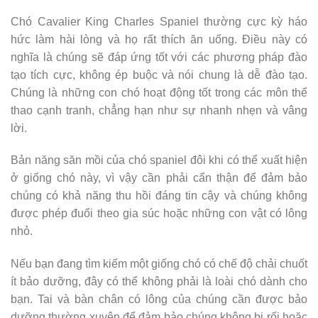
Chó Cavalier King Charles Spaniel thường cực kỳ háo
hức làm hài lòng và họ rất thích ăn uống. Điều này có
nghĩa là chúng sẽ đáp ứng tốt với các phương pháp đào
tạo tích cực, không ép buộc và nói chung là dễ đào tạo.
Chúng là những con chó hoạt động tốt trong các môn thể
thao cạnh tranh, chẳng hạn như sự nhanh nhẹn và vâng
lời.
Bản năng săn mồi của chó spaniel đôi khi có thể xuất hiện
ở giống chó này, vì vậy cần phải cẩn thận để đảm bảo
chúng có khả năng thu hồi đáng tin cậy và chúng không
được phép đuổi theo gia súc hoặc những con vật có lông
nhỏ.
Nếu bạn đang tìm kiếm một giống chó có chế độ chải chuốt
ít bảo dưỡng, đây có thể không phải là loài chó dành cho
bạn. Tai và bàn chân có lông của chúng cần được bảo
dưỡng thường xuyên để đảm bảo chúng không bị rối hoặc