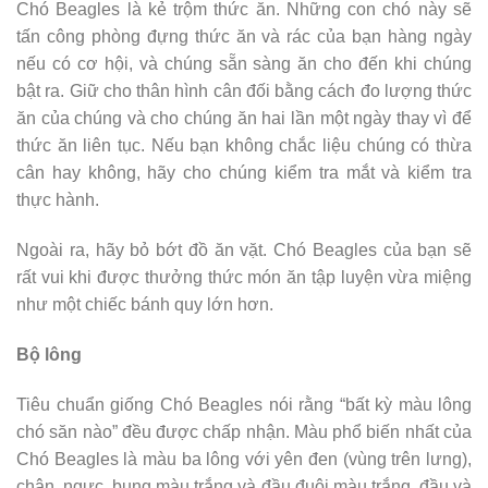
Chó Beagles là kẻ trộm thức ăn. Những con chó này sẽ
tấn công phòng đựng thức ăn và rác của bạn hàng ngày
nếu có cơ hội, và chúng sẵn sàng ăn cho đến khi chúng
bật ra. Giữ cho thân hình cân đối bằng cách đo lượng thức
ăn của chúng và cho chúng ăn hai lần một ngày thay vì để
thức ăn liên tục. Nếu bạn không chắc liệu chúng có thừa
cân hay không, hãy cho chúng kiểm tra mắt và kiểm tra
thực hành.
Ngoài ra, hãy bỏ bớt đồ ăn vặt. Chó Beagles của bạn sẽ
rất vui khi được thưởng thức món ăn tập luyện vừa miệng
như một chiếc bánh quy lớn hơn.
Bộ lông
Tiêu chuẩn giống Chó Beagles nói rằng “bất kỳ màu lông
chó săn nào” đều được chấp nhận. Màu phổ biến nhất của
Chó Beagles là màu ba lông với yên đen (vùng trên lưng),
chân, ngực, bụng màu trắng và đầu đuôi màu trắng, đầu và