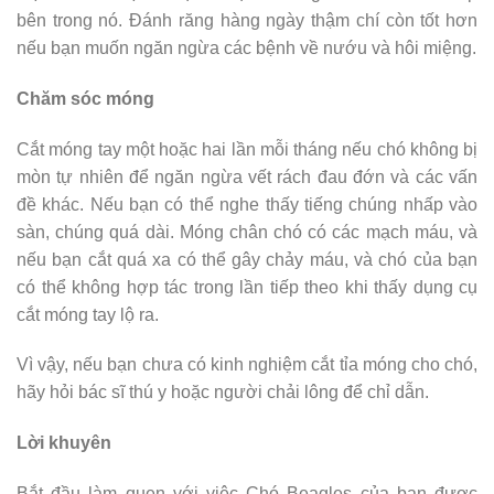
bên trong nó. Đánh răng hàng ngày thậm chí còn tốt hơn
nếu bạn muốn ngăn ngừa các bệnh về nướu và hôi miệng.
Chăm sóc móng
Cắt móng tay một hoặc hai lần mỗi tháng nếu chó không bị
mòn tự nhiên để ngăn ngừa vết rách đau đớn và các vấn
đề khác. Nếu bạn có thể nghe thấy tiếng chúng nhấp vào
sàn, chúng quá dài. Móng chân chó có các mạch máu, và
nếu bạn cắt quá xa có thể gây chảy máu, và chó của bạn
có thể không hợp tác trong lần tiếp theo khi thấy dụng cụ
cắt móng tay lộ ra.
Vì vậy, nếu bạn chưa có kinh nghiệm cắt tỉa móng cho chó,
hãy hỏi bác sĩ thú y hoặc người chải lông để chỉ dẫn.
Lời khuyên
Bắt đầu làm quen với việc Chó Beagles của bạn được