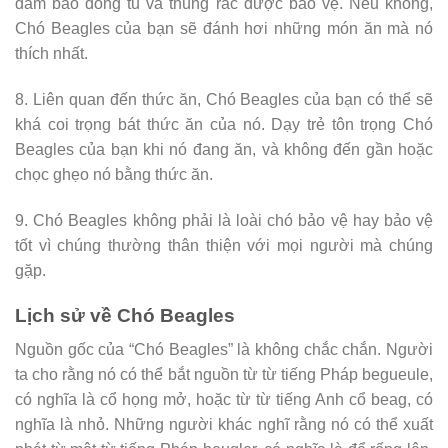
đảm bảo đóng tủ và thùng rác được bảo vệ. Nếu không,
Chó Beagles của bạn sẽ đánh hơi những món ăn mà nó
thích nhất.
8. Liên quan đến thức ăn, Chó Beagles của bạn có thể sẽ
khá coi trọng bát thức ăn của nó. Dạy trẻ tôn trọng Chó
Beagles của bạn khi nó đang ăn, và không đến gần hoặc
chọc ghẹo nó bằng thức ăn.
9. Chó Beagles không phải là loài chó bảo vệ hay bảo vệ
tốt vì chúng thường thân thiện với mọi người mà chúng
gặp.
Lịch sử về Chó Beagles
Nguồn gốc của “Chó Beagles” là không chắc chắn. Người
ta cho rằng nó có thể bắt nguồn từ từ tiếng Pháp begueule,
có nghĩa là cổ họng mở, hoặc từ từ tiếng Anh cổ beag, có
nghĩa là nhỏ. Những người khác nghĩ rằng nó có thể xuất