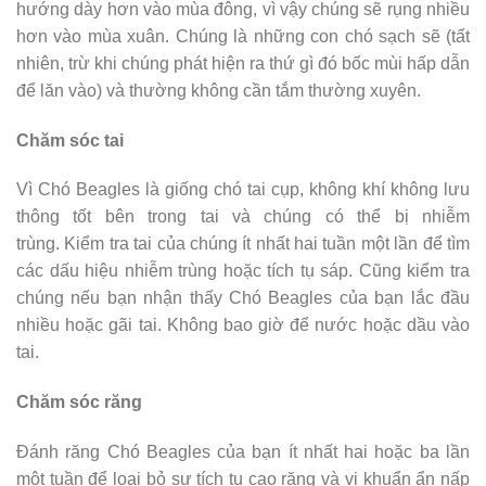
hướng dày hơn vào mùa đông, vì vậy chúng sẽ rụng nhiều
hơn vào mùa xuân. Chúng là những con chó sạch sẽ (tất
nhiên, trừ khi chúng phát hiện ra thứ gì đó bốc mùi hấp dẫn
để lăn vào) và thường không cần tắm thường xuyên.
Chăm sóc tai
Vì Chó Beagles là giống chó tai cụp, không khí không lưu
thông tốt bên trong tai và chúng có thể bị nhiễm
trùng. Kiểm tra tai của chúng ít nhất hai tuần một lần để tìm
các dấu hiệu nhiễm trùng hoặc tích tụ sáp. Cũng kiểm tra
chúng nếu bạn nhận thấy Chó Beagles của bạn lắc đầu
nhiều hoặc gãi tai. Không bao giờ để nước hoặc dầu vào
tai.
Chăm sóc răng
Đánh răng Chó Beagles của bạn ít nhất hai hoặc ba lần
một tuần để loại bỏ sự tích tụ cao răng và vi khuẩn ẩn nấp