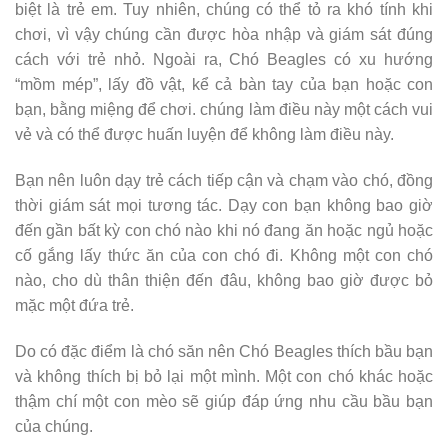
biệt là trẻ em. Tuy nhiên, chúng có thể tỏ ra khó tính khi
chơi, vì vậy chúng cần được hòa nhập và giám sát đúng
cách với trẻ nhỏ. Ngoài ra, Chó Beagles có xu hướng
“mồm mép”, lấy đồ vật, kể cả bàn tay của bạn hoặc con
bạn, bằng miệng để chơi. chúng làm điều này một cách vui
vẻ và có thể được huấn luyện để không làm điều này.
Bạn nên luôn dạy trẻ cách tiếp cận và chạm vào chó, đồng
thời giám sát mọi tương tác. Dạy con bạn không bao giờ
đến gần bất kỳ con chó nào khi nó đang ăn hoặc ngủ hoặc
cố gắng lấy thức ăn của con chó đi. Không một con chó
nào, cho dù thân thiện đến đâu, không bao giờ được bỏ
mặc một đứa trẻ.
Do có đặc điểm là chó săn nên Chó Beagles thích bầu bạn
và không thích bị bỏ lại một mình. Một con chó khác hoặc
thậm chí một con mèo sẽ giúp đáp ứng nhu cầu bầu bạn
của chúng.