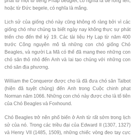
phát từ một từ tiếng Pháp beugler, có nghĩa là để rống lên,
hoặc từ Đức begele, có nghĩa là mắng.
Lịch sử của giống chó này cũng không rõ ràng bởi vì các
giống chó như chúng ta biết ngày nay không thực sự phát
triển cho đến thế kỷ 19. Các tài liệu Hy Lạp từ năm 400
trước Công nguyên mô tả những con chó giống Chó
Beagles, và người La Mã có thể đã mang theo những con
chó săn thỏ nhỏ đến Anh và lai tạo chúng với những con
chó săn địa phương.
William the Conqueror được cho là đã đưa chó săn Talbot
(hiện đã tuyệt chủng) đến Anh trong Cuộc chinh phạt
Norman năm 1066. Những con chó này được cho là tổ tiên
của Chó Beagles và Foxhound.
Chó Beagles trở nên phổ biến ở Anh từ rất sớm trong lịch
sử của nó. Trong các triều đại của Edward II (1307, 1327)
và Henry VII (1485, 1509), những chiếc vòng đeo tay cực