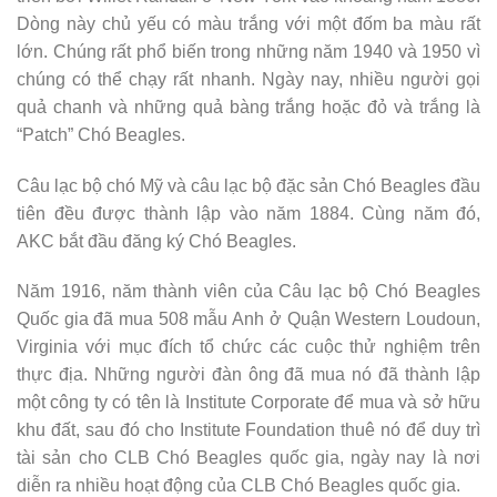
Dòng này chủ yếu có màu trắng với một đốm ba màu rất
lớn. Chúng rất phổ biến trong những năm 1940 và 1950 vì
chúng có thể chạy rất nhanh. Ngày nay, nhiều người gọi
quả chanh và những quả bàng trắng hoặc đỏ và trắng là
“Patch” Chó Beagles.
Câu lạc bộ chó Mỹ và câu lạc bộ đặc sản Chó Beagles đầu
tiên đều được thành lập vào năm 1884. Cùng năm đó,
AKC bắt đầu đăng ký Chó Beagles.
Năm 1916, năm thành viên của Câu lạc bộ Chó Beagles
Quốc gia đã mua 508 mẫu Anh ở Quận Western Loudoun,
Virginia với mục đích tổ chức các cuộc thử nghiệm trên
thực địa. Những người đàn ông đã mua nó đã thành lập
một công ty có tên là Institute Corporate để mua và sở hữu
khu đất, sau đó cho Institute Foundation thuê nó để duy trì
tài sản cho CLB Chó Beagles quốc gia, ngày nay là nơi
diễn ra nhiều hoạt động của CLB Chó Beagles quốc gia.