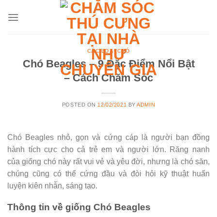
Skip
to
content
CÁC LOẠI CHÓ
Chó Beagles – 9 Đặc Điểm Nổi Bật
– Cách Chăm Sóc
POSTED ON
12/02/2021
BY
ADMIN
Chó Beagles nhỏ, gọn và cứng cáp là người bạn đồng
hành tích cực cho cả trẻ em và người lớn. Răng nanh
của giống chó này rất vui vẻ và yêu đời, nhưng là chó săn,
chúng cũng có thể cứng đầu và đòi hỏi kỹ thuật huấn
luyện kiên nhẫn, sáng tạo.
Thông tin về giống Chó Beagles