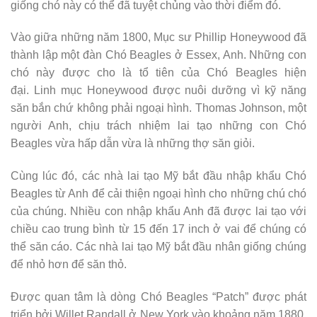
giống chó này có thể đã tuyệt chủng vào thời điểm đó.
Vào giữa những năm 1800, Mục sư Phillip Honeywood đã
thành lập một đàn Chó Beagles ở Essex, Anh. Những con
chó này được cho là tổ tiên của Chó Beagles hiện
đại. Linh mục Honeywood được nuôi dưỡng vì kỹ năng
săn bắn chứ không phải ngoại hình. Thomas Johnson, một
người Anh, chịu trách nhiệm lai tạo những con Chó
Beagles vừa hấp dẫn vừa là những thợ săn giỏi.
Cùng lúc đó, các nhà lai tạo Mỹ bắt đầu nhập khẩu Chó
Beagles từ Anh để cải thiện ngoại hình cho những chú chó
của chúng. Nhiều con nhập khẩu Anh đã được lai tạo với
chiều cao trung bình từ 15 đến 17 inch ở vai để chúng có
thể săn cáo. Các nhà lai tạo Mỹ bắt đầu nhân giống chúng
để nhỏ hơn để săn thỏ.
Được quan tâm là dòng Chó Beagles “Patch” được phát
triển bởi Willet Randall ở New York vào khoảng năm 1880.