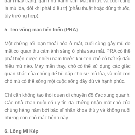
đám mây trắng, gần như xanh lam. Mất thị lực và cuối cùng
là mù lòa, đôi khi phải điều trị (phẫu thuật hoặc dùng thuốc,
tùy trường hợp).
5. Teo võng mạc tiến triển (PRA)
Một chứng rối loạn thoái hóa ở mắt, cuối cùng gây mù do
mất cơ quan thụ cảm ánh sáng ở phía sau mắt. PRA có thể
phát hiện được nhiều năm trước khi con chó có bất kỳ dấu
hiệu mù nào. May mắn thay, chó có thể sử dụng các giác
quan khác của chúng để bù đắp cho sự mù lòa, và một con
chó mù có thể sống một cuộc sống đầy đủ và hạnh phúc.
Chỉ cần không tạo thói quen di chuyển đồ đạc xung quanh.
Các nhà chăn nuôi có uy tín đã chứng nhận mắt chó của
chúng hàng năm bởi bác sĩ nhãn khoa thú y và không nuôi
những con chó mắc bệnh này.
6. Lông Mi Kép