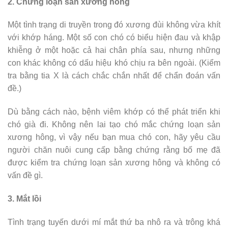
2. Chứng loạn sản xương hông
Một tình trạng di truyền trong đó xương đùi không vừa khít
với khớp háng. Một số con chó có biểu hiện đau và khập
khiễng ở một hoặc cả hai chân phía sau, nhưng những
con khác không có dấu hiệu khó chịu ra bên ngoài. (Kiểm
tra bằng tia X là cách chắc chắn nhất để chẩn đoán vấn
đề.)
Dù bằng cách nào, bệnh viêm khớp có thể phát triển khi
chó già đi. Không nên lai tạo chó mắc chứng loạn sản
xương hông, vì vậy nếu bạn mua chó con, hãy yêu cầu
người chăn nuôi cung cấp bằng chứng rằng bố mẹ đã
được kiểm tra chứng loạn sản xương hông và không có
vấn đề gì.
3. Mắt lồi
Tình trạng tuyến dưới mí mắt thứ ba nhô ra và trông khá