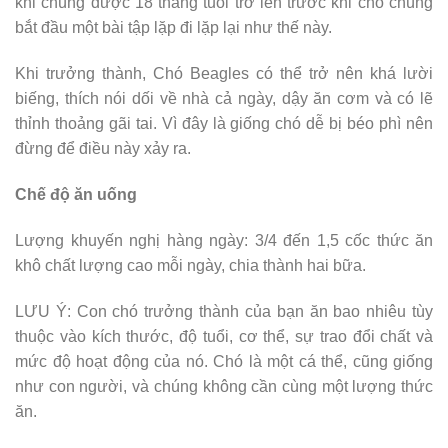
khi chúng được 18 tháng tuổi trở lên trước khi cho chúng
bắt đầu một bài tập lặp đi lặp lại như thế này.
Khi trưởng thành, Chó Beagles có thể trở nên khá lười
biếng, thích nói dối về nhà cả ngày, dậy ăn cơm và có lẽ
thỉnh thoảng gãi tai. Vì đây là giống chó dễ bị béo phì nên
đừng để điều này xảy ra.
Chế độ ăn uống
Lượng khuyến nghị hàng ngày: 3/4 đến 1,5 cốc thức ăn
khô chất lượng cao mỗi ngày, chia thành hai bữa.
LƯU Ý: Con chó trưởng thành của bạn ăn bao nhiêu tùy
thuộc vào kích thước, độ tuổi, cơ thể, sự trao đổi chất và
mức độ hoạt động của nó. Chó là một cá thể, cũng giống
như con người, và chúng không cần cùng một lượng thức
ăn.