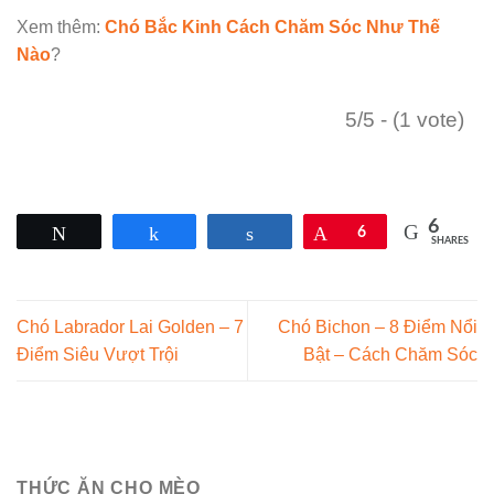
Xem thêm:
Chó Bắc Kinh Cách Chăm Sóc Như Thế
Nào
?
5/5 - (1 vote)
6
Tweet
Share
Share
Pin
6
SHARES
Chó Labrador Lai Golden – 7
Chó Bichon – 8 Điểm Nổi
Điểm Siêu Vượt Trội
Bật – Cách Chăm Sóc
THỨC ĂN CHO MÈO