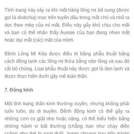
Tình trạng này xảy ra khi một hàng lông mi bổ sung (được
gọi là distichia) mọc trên tuyến dầu trong mắt chó và nhô ra
dọc theo mép của mí mắt. Điều này gây khó chịu cho mắt
và bạn có thể nhận thấy Aussie của bạn đang nheo mắt
hoặc dụi mắt (các) mắt của mình.
Bệnh Lông Mi Kép được điều trị bằng phẫu thuật bằng
cách đông lạnh các lông mi thừa bằng nitơ lỏng và sau đó
cắt bỏ chúng. Loại phẫu thuật này được gọi là làm lạnh và
được thực hiện dưới gây mê toàn thân.
7. Động kinh
Một tình trạng thần kinh thường xuyên, nhưng không phải
luôn luôn, do di truyền. Bệnh động kinh có thể gây ra
những cơn co giật nhẹ hoặc nặng, có thể biểu hiện bằng
những hành vi bất thường (chẳng hạn như chạy điên
cuồng như thể bị rượt đuổi, loạng choạng hay trốn tránh)