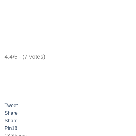
4.4/5 - (7 votes)
Tweet
Share
Share
Pin
18
18
Shares