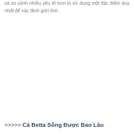
và so sánh nhiều yếu tố hơn là sử dụng một đặc điểm duy
nhất để xác định giới tính.
>>>>>
Cá Betta Sống Được Bao Lâu