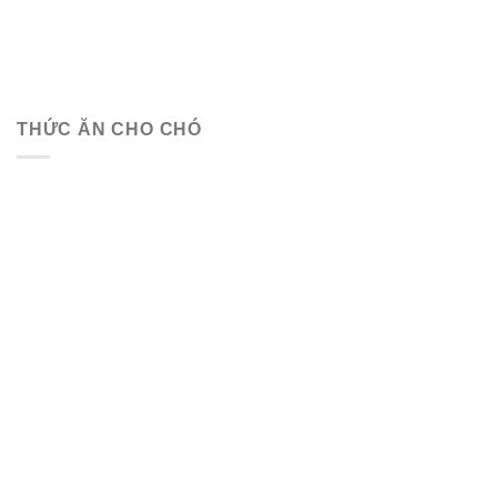
THỨC ĂN CHO CHÓ