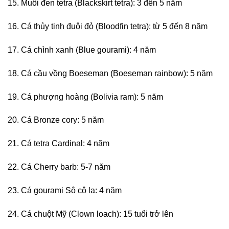
15. Muỗi đen tetra (Blackskirt tetra): 3 đến 5 năm
16. Cá thủy tinh đuôi đỏ (Bloodfin tetra): từ 5 đến 8 năm
17. Cá chình xanh (Blue gourami): 4 năm
18. Cá cầu vồng Boeseman (Boeseman rainbow): 5 năm
19. Cá phượng hoàng (Bolivia ram): 5 năm
20. Cá Bronze cory: 5 năm
21. Cá tetra Cardinal: 4 năm
22. Cá Cherry barb: 5-7 năm
23. Cá gourami Sô cô la: 4 năm
24. Cá chuột Mỹ (Clown loach): 15 tuổi trở lên