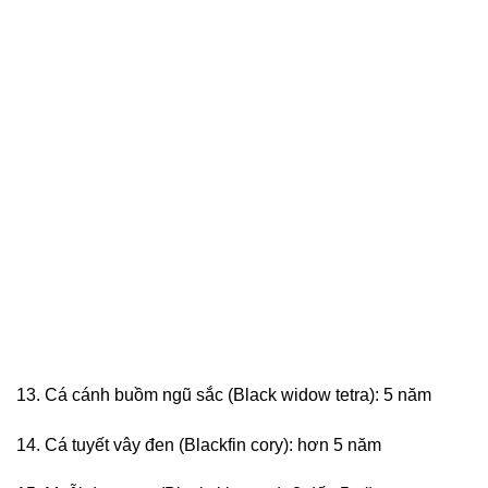
13. Cá cánh buồm ngũ sắc (Black widow tetra): 5 năm
14. Cá tuyết vây đen (Blackfin cory): hơn 5 năm