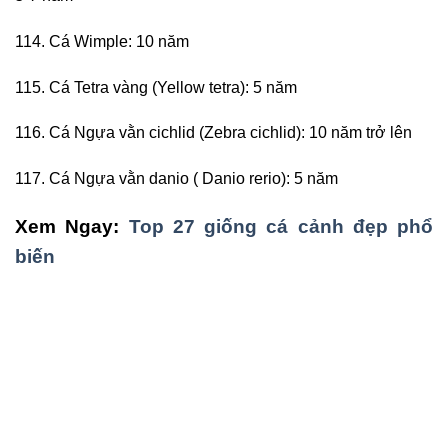
114. Cá Wimple: 10 năm
115. Cá Tetra vàng (Yellow tetra): 5 năm
116. Cá Ngựa vằn cichlid (Zebra cichlid): 10 năm trở lên
117. Cá Ngựa vằn danio ( Danio rerio): 5 năm
Xem Ngay:
Top 27 giống cá cảnh đẹp phổ
biến