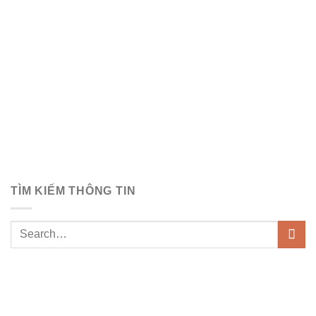
TÌM KIẾM THÔNG TIN