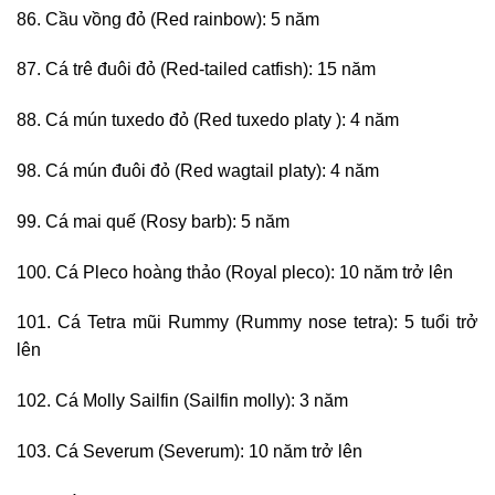
86. Cầu vồng đỏ (Red rainbow): 5 năm
87. Cá trê đuôi đỏ (Red-tailed catfish): 15 năm
88. Cá mún tuxedo đỏ (Red tuxedo platy ): 4 năm
98. Cá mún đuôi đỏ (Red wagtail platy): 4 năm
99. Cá mai quế (Rosy barb): 5 năm
100. Cá Pleco hoàng thảo (Royal pleco): 10 năm trở lên
101. Cá Tetra mũi Rummy (Rummy nose tetra): 5 tuổi trở
lên
102. Cá Molly Sailfin (Sailfin molly): 3 năm
103. Cá Severum (Severum): 10 năm trở lên