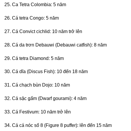
25. Ca Tetra Colombia: 5 năm
26. Cá tetra Congo: 5 năm
27. Cá Convict cichlid: 10 năm trở lên
28. Cá da trơn Debauwi (Debauwi catfish): 8 năm
29. Cá tetra Diamond: 5 năm
30. Cá dĩa (Discus Fish): 10 đến 18 năm
31. Cá chạch bùn Dojo: 10 năm
32. Cá sặc gấm (Dwarf gourami): 4 năm
33. Cá Festivum: 10 năm trở lên
34. Cá cá nóc số 8 (Figure 8 puffer): lên đến 15 năm