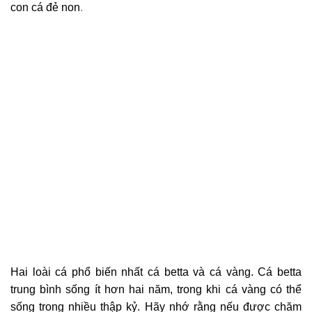
con cá đẻ non
.
Hai loài cá phổ biến nhất cá betta và cá vàng. Cá betta
trung bình sống ít hơn hai năm, trong khi cá vàng có thể
sống trong nhiều thập kỷ. Hãy nhớ rằng nếu được chăm