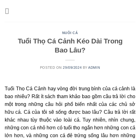
Skip
to
content
NUÔI CÁ
Tuổi Thọ Cá Cảnh Kéo Dài Trong
Bao Lâu?
POSTED ON
29/09/2024
BY
ADMIN
Tuổi Thọ Cá Cảnh hay vòng đời trung bình của cá cảnh là
bao nhiêu? Rất ít sách tham khảo bao gồm câu trả lời cho
một trong những câu hỏi phổ biến nhất của các chủ sở
hữu cá. Cá của tôi sẽ sống được bao lâu? Câu trả lời rất
khác nhau tùy thuộc vào loài cá. Tuy nhiên, nhìn chung,
những con cá nhỏ hơn có tuổi thọ ngắn hơn những con cá
lớn hơn, và những con cá đẻ trứng sống lâu hơn những