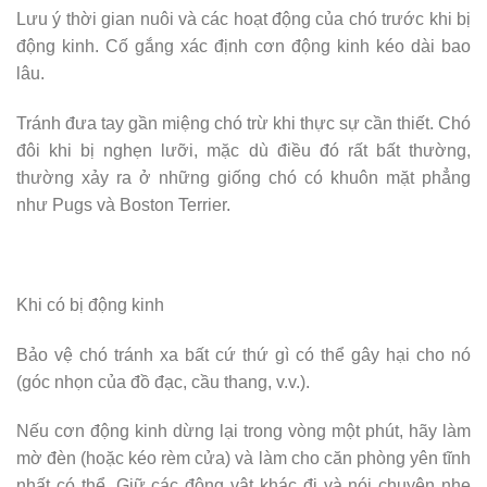
Lưu ý thời gian nuôi và các hoạt động của chó trước khi bị
động kinh. Cố gắng xác định cơn động kinh kéo dài bao
lâu.
Tránh đưa tay gần miệng chó trừ khi thực sự cần thiết. Chó
đôi khi bị nghẹn lưỡi, mặc dù điều đó rất bất thường,
thường xảy ra ở những giống chó có khuôn mặt phẳng
như Pugs và Boston Terrier.
Khi có bị động kinh
Bảo vệ chó tránh xa bất cứ thứ gì có thể gây hại cho nó
(góc nhọn của đồ đạc, cầu thang, v.v.).
Nếu cơn động kinh dừng lại trong vòng một phút, hãy làm
mờ đèn (hoặc kéo rèm cửa) và làm cho căn phòng yên tĩnh
nhất có thể. Giữ các động vật khác đi và nói chuyện nhẹ