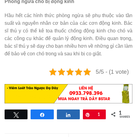
Phòng ngừa chó bị động kinh
Hầu hết các hình thức phòng ngừa sẽ phụ thuộc vào tần
suất và nguyên nhân cơ bản của các cơn động kinh. Bác
sĩ thú y có thể kê toa thuốc chống động kinh cho chó và
các công cụ khác để quản lý động kinh. Điều quan trọng,
bác sĩ thú y sẽ dạy cho bạn nhiều hơn về những gì cần làm
để bảo vệ con chó trong và sau khi bị co giật.
5/5 - (1 vote)
1
Tweet
Share
Share
Pin
1
SHARES