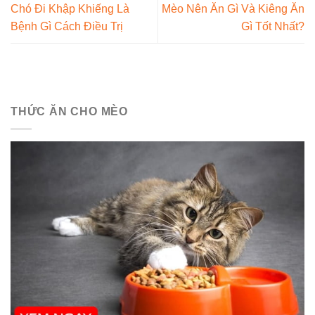
Chó Đi Khập Khiếng Là
Mèo Nên Ăn Gì Và Kiêng Ăn
Bệnh Gì Cách Điều Trị
Gì Tốt Nhất?
THỨC ĂN CHO MÈO