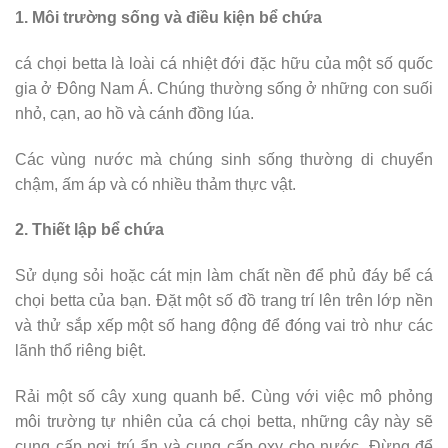
1. Môi trường sống và điều kiện bể chứa
cá chọi betta là loài cá nhiệt đới đặc hữu của một số quốc
gia ở Đông Nam Á. Chúng thường sống ở những con suối
nhỏ, cạn, ao hồ và cánh đồng lúa.
Các vùng nước mà chúng sinh sống thường di chuyển
chậm, ấm áp và có nhiều thảm thực vật.
2. Thiết lập bể chứa
Sử dụng sỏi hoặc cát mịn làm chất nền để phủ đáy bể cá
chọi betta của bạn. Đặt một số đồ trang trí lên trên lớp nền
và thử sắp xếp một số hang động để đóng vai trò như các
lãnh thổ riêng biệt.
Rải một số cây xung quanh bể. Cùng với việc mô phỏng
môi trường tự nhiên của cá chọi betta, những cây này sẽ
cung cấp nơi trú ẩn và cung cấp oxy cho nước. Đừng để