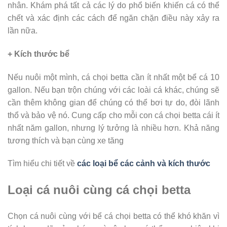
nhân. Khám phá tất cả các lý do phổ biến khiến cá có thể
chết và xác định các cách để ngăn chặn điều này xảy ra
lần nữa.
+ Kích thước bể
Nếu nuôi một mình, cá chọi betta cần ít nhất một bể cá 10
gallon. Nếu bạn trộn chúng với các loài cá khác, chúng sẽ
cần thêm không gian để chúng có thể bơi tự do, đòi lãnh
thổ và bảo vệ nó. Cung cấp cho mỗi con cá chọi betta cái ít
nhất năm gallon, nhưng lý tưởng là nhiều hơn. Khả năng
tương thích và bạn cùng xe tăng
Tìm hiểu chi tiết về
các loại bể các cảnh và kích thước
Loại cá nuôi cùng cá chọi betta
Chọn cá nuôi cùng với bể cá chọi betta có thể khó khăn vì