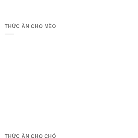
THỨC ĂN CHO MÈO
THỨC ĂN CHO CHÓ