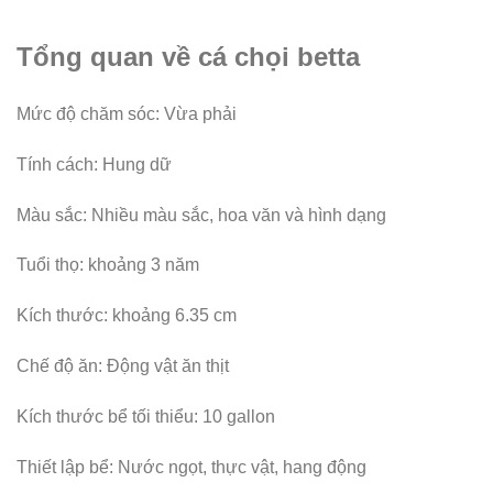
Tổng quan về cá chọi betta
Mức độ chăm sóc: Vừa phải
Tính cách: Hung dữ
Màu sắc: Nhiều màu sắc, hoa văn và hình dạng
Tuổi thọ: khoảng 3 năm
Kích thước: khoảng 6.35 cm
Chế độ ăn: Động vật ăn thịt
Kích thước bể tối thiểu: 10 gallon
Thiết lập bể: Nước ngọt, thực vật, hang động