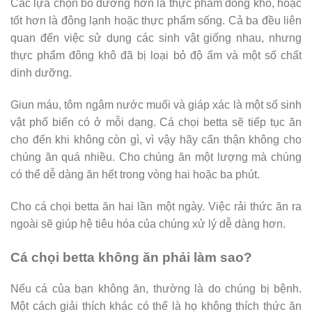
Các lựa chọn bổ dưỡng hơn là thực phẩm đông khô, hoặc
tốt hơn là đông lạnh hoặc thực phẩm sống. Cả ba đều liên
quan đến việc sử dụng các sinh vật giống nhau, nhưng
thực phẩm đông khô đã bị loại bỏ độ ẩm và một số chất
dinh dưỡng.
Giun máu, tôm ngâm nước muối và giáp xác là một số sinh
vật phổ biến có ở mỗi dạng. Cá chọi betta sẽ tiếp tục ăn
cho đến khi không còn gì, vì vậy hãy cẩn thận không cho
chúng ăn quá nhiều. Cho chúng ăn một lượng mà chúng
có thể dễ dàng ăn hết trong vòng hai hoặc ba phút.
Cho cá chọi betta ăn hai lần một ngày. Việc rải thức ăn ra
ngoài sẽ giúp hệ tiêu hóa của chúng xử lý dễ dàng hơn.
Cá chọi betta không ăn phải làm sao?
Nếu cá của bạn không ăn, thường là do chúng bị bệnh.
Một cách giải thích khác có thể là họ không thích thức ăn