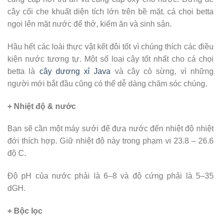
cây cối che khuất diện tích lớn trên bề mặt. cá chọi betta
ngoi lên mặt nước để thở, kiếm ăn và sinh sản.
Hầu hết các loài thực vật kết đôi tốt vì chúng thích các điều
kiện nước tương tự. Một số loại cây tốt nhất cho cá chọi
betta là
cây dương xỉ Java
và cây cỏ sừng, vì những
người mới bắt đầu cũng có thể dễ dàng chăm sóc chúng.
+ Nhiệt độ & nước
Bạn sẽ cần một máy sưởi để đưa nước đến nhiệt độ nhiệt
đới thích hợp. Giữ nhiệt độ này trong phạm vi 23.8 – 26.6
độ C.
Độ pH của nước phải là 6–8 và độ cứng phải là 5–35
dGH.
+ Bộc lọc