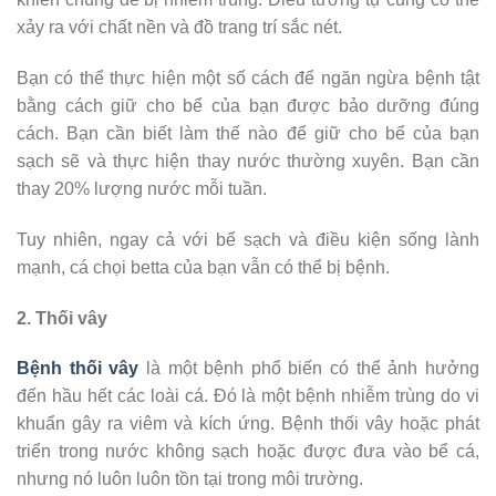
xảy ra với chất nền và đồ trang trí sắc nét.
Bạn có thể thực hiện một số cách để ngăn ngừa bệnh tật
bằng cách giữ cho bể của bạn được bảo dưỡng đúng
cách. Bạn cần biết làm thế nào để giữ cho bể của bạn
sạch sẽ và thực hiện thay nước thường xuyên. Bạn cần
thay 20% lượng nước mỗi tuần.
Tuy nhiên, ngay cả với bể sạch và điều kiện sống lành
mạnh, cá chọi betta của bạn vẫn có thể bị bệnh.
2. Thối vây
Bệnh thối vây
là một bệnh phổ biến có thể ảnh hưởng
đến hầu hết các loài cá. Đó là một bệnh nhiễm trùng do vi
khuẩn gây ra viêm và kích ứng. Bệnh thối vây hoặc phát
triển trong nước không sạch hoặc được đưa vào bể cá,
nhưng nó luôn luôn tồn tại trong môi trường.