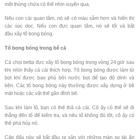
một thùng chứa có thể nhìn xuyên qua.
Nếu con cái quan tâm, nó sẽ có màu sẫm hơn và hiển thị
các sọc dọc. Nếu con đực quan tâm, nó sẽ tối và bắt
đầu xây tổ bong bóng.
Tổ bong bóng trong bể cá
Cá chọi betta đực xây tổ bong bóng trong vòng 24 giờ sau
khi nhìn thấy cá cái thích hợp. Tổ bong bóng được làm từ
bọt khí được bao phủ bởi nước bọt để tạo độ dính và
bền. Các tổ bong bóng này thường được xây dựng ở bề
mặt hoặc các vật thể gần đỉnh bể.
Sau khi làm tổ, bạn có thể thả cá cái. Cô ấy có thể sẽ đi
thẳng đến tổ để kiểm tra, và nếu tổ không đủ tốt, cô ấy có
thể phá hủy nó.
Cặp đấu này sẽ bắt đầu ra sân với những màn so tài ấn