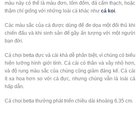
màu này có thể là màu đơn, lốm đốm, đá cẩm thạch, hoặc
thậm chí giống với những loài cá khác như
cá koi
.
Các màu sắc của cá được dùng để đe dọa một đối thủ khi
chiến đấu và khi sinh sản để gây ấn tượng với một người
bạn đời.
Cá chọi betta đực và cái khá dễ phân biệt, vì chúng có biểu
hiện lưỡng hình giới tính. Cá cái có thân và vây nhỏ hơn,
và độ rung màu sắc của chúng cũng giảm đáng kể. Cá cái
ít xa hoa hơn so với cá đực, nhưng chúng vẫn là loài cá
hấp dẫn.
Cá chọi betta thường phát triển chiều dài khoảng 6.35 cm.