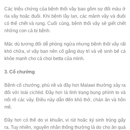
Các triệu chứng của bệnh thối vây bao gồm sự đổi màu ở
rìa vây hoặc đuôi. Khi bệnh lây lan, các mảnh vây và đuôi
có thể chết và rụng. Cuối cùng, bệnh thối vây sẽ giết chết
những con cá bị bệnh.
Mặc dù tương đối dễ phòng ngừa nhưng bệnh thối vây rất
khó chữa, vì vậy bạn nên cố gắng duy trì và vệ sinh bể cá
khỏe mạnh cho cá chọi betta của mình.
3. Cổ chướng
Bệnh cổ chướng, phù nề và đầy hơi Malawi thường xảy ra
đối với loài cichlid. Đầy hơi là tình trạng bụng phình to và
nổi rõ các vảy. Điều này dẫn đến khó thở, chán ăn và hôn
mê.
Đầy hơi có thể do vi khuẩn, vi rút hoặc ký sinh trùng gây
ra. Tuy nhiên, nguyên nhân thông thường là do cho ăn quá