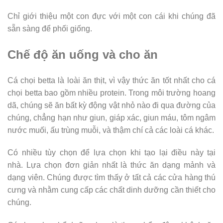
Chỉ giới thiệu một con đực với một con cái khi chúng đã
sẵn sàng để phối giống.
Chế độ ăn uống và cho ăn
Cá chọi betta là loài ăn thịt, vì vậy thức ăn tốt nhất cho cá
chọi betta bao gồm nhiều protein. Trong môi trường hoang
dã, chúng sẽ ăn bất kỳ động vật nhỏ nào đi qua đường của
chúng, chẳng hạn như giun, giáp xác, giun máu, tôm ngâm
nước muối, ấu trùng muỗi, và thậm chí cả các loài cá khác.
Có nhiều tùy chọn để lựa chọn khi tạo lại điều này tại
nhà. Lựa chọn đơn giản nhất là thức ăn dạng mảnh và
dạng viên. Chúng được tìm thấy ở tất cả các cửa hàng thú
cưng và nhằm cung cấp các chất dinh dưỡng cần thiết cho
chúng.