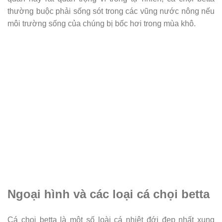
thường buộc phải sống sót trong các vũng nước nông nếu
môi trường sống của chúng bị bốc hơi trong mùa khô.
Ngoại hình và các loại cá chọi betta
Cá chọi betta là một số loài cá nhiệt đới đẹp nhất xung