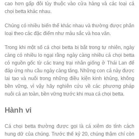
cao hơn gấp đôi tùy thuộc vào cửa hàng và các loại cá
chọi betta khác nhau.
Chúng có nhiều biến thể khác nhau và thường được phân
loại theo các đặc điểm như màu sắc và hoa văn.
Trong khi một số cá chọi betta bị bắt trong tự nhiên, ngày
càng có nhiều lo ngại rằng ngày càng nhiều cá chọi betta
có nguồn gốc từ các trang trại nhân giống ở Thái Lan để
đáp ứng nhu cầu ngày càng tăng. Những con cá này được
lai tạo và nuôi trong những điều kiện kinh khủng, không
bền vững, vì vậy hãy nghiên cứu về các phương pháp
nuôi cá an toàn, bền vững trước khi mua cá chọi betta.
Hành vi
Cá chọi betta thường được gọi là cá xiêm do tính cách
hung dữ của chúng. Trước thế kỷ 20, chúng thậm chí còn