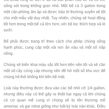
sống sót trong không gian nhỏ. Một bể cá 3 gallon trong
một căn phòng ấm áp và được bảo trì thường xuyên sẽ tốt
cho một mẫu vật duy nhất. Tuy nhiên, chúng sẽ hoạt động
tốt hơn trong một bể cá lớn hơn, với bộ lọc thích hợp và lò
sưởi.
Bể phải được trang trí theo cách cho phép chúng sống
hạnh phúc, cung cấp một vài nơi ẩn náu và một số nắp
nông.
Chúng sẽ triển khai màu sắc tốt hơn trên nền tối và sẽ cần
một số cây cứng cáp nhưng nên để hở một số khu vực để
chúng hít thở không khí trên bề mặt.
Loài này thường được đưa vào các bể nhỏ cỡ 1/4 gallon,
nhưng điều này có thể gây ra thiệt hại ngay cả khi chúng
có cơ quan mê cung vì chúng sẽ bị tổn thương mô
amoniac và gai nitrat giống như bất kỳ loài nào khác. Điều