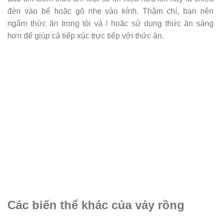
đèn vào bể hoặc gõ nhẹ vào kính. Thậm chí, bạn nên
ngâm thức ăn trong tỏi và / hoặc sử dụng thức ăn sáng
hơn để giúp cá tiếp xúc trực tiếp với thức ăn.
Các biến thể khác của vảy rồng