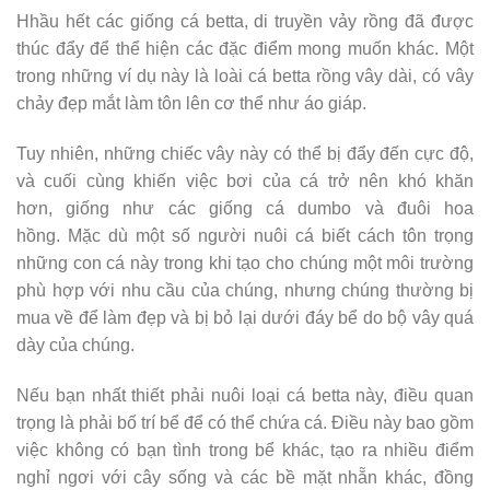
Hhầu hết các giống cá betta, di truyền vảy rồng đã được
thúc đẩy để thể hiện các đặc điểm mong muốn khác. Một
trong những ví dụ này là loài cá betta rồng vây dài, có vây
chảy đẹp mắt làm tôn lên cơ thể như áo giáp.
Tuy nhiên, những chiếc vây này có thể bị đẩy đến cực độ,
và cuối cùng khiến việc bơi của cá trở nên khó khăn
hơn, giống như các giống cá dumbo và đuôi hoa
hồng. Mặc dù một số người nuôi cá biết cách tôn trọng
những con cá này trong khi tạo cho chúng một môi trường
phù hợp với nhu cầu của chúng, nhưng chúng thường bị
mua về để làm đẹp và bị bỏ lại dưới đáy bể do bộ vây quá
dày của chúng.
Nếu bạn nhất thiết phải nuôi loại cá betta này, điều quan
trọng là phải bố trí bể để có thể chứa cá. Điều này bao gồm
việc không có bạn tình trong bể khác, tạo ra nhiều điểm
nghỉ ngơi với cây sống và các bề mặt nhẵn khác, đồng