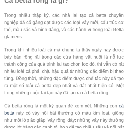
Cá betta rồng là gì?
Trong nhiều thập kỷ, các nhà lai tạo cá betta chuyên
nghiệp đã cố gắng đạt được các loại vây mới, cấu trúc cơ
thể, màu sắc và hình dáng, và các hành vi trong loài Betta
glamens.
Trong khi nhiều loài cá mà chúng ta thấy ngày nay được
bày bán rộng rãi trong các cửa hàng vật nuôi là nỗ lực
thành công của quá trình lai tạo chọn lọc đó, thì vẫn có rất
nhiều loài cá phải chịu hậu quả từ những đặc điểm bị thao
túng. Đồng thời, những đặc điểm được chế tác này đã tạo
ra một số loài cá betta đẹp nhất và đắt nhất hiện có. Một
trong những cuộc lai tạo này đã tạo ra cá betta rồng.
Cá betta rồng là một kỳ quan để xem xét. Những con
cá
betta
này có vảy nổi bật thường có màu kim loại, giống
như một lớp áo giáp ‘vảy rồng’ dày; những vảy này thường
được lót bằng các cạnh tối hơn để tạo chiều sâu và nổi bật