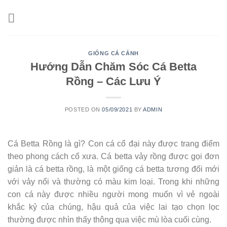
Skip
to
content
GIỐNG CÁ CẢNH
Hướng Dẫn Chăm Sóc Cá Betta
Rồng – Các Lưu Ý
POSTED ON
05/09/2021
BY
ADMIN
Cá Betta Rồng là gì? Con cá cổ đại này được trang điểm
theo phong cách cổ xưa. Cá betta vảy rồng được gọi đơn
giản là cá betta rồng, là một giống cá betta tương đối mới
với vảy nổi và thường có màu kim loại. Trong khi những
con cá này được nhiều người mong muốn vì vẻ ngoài
khắc kỷ của chúng, hậu quả của việc lai tạo chọn lọc
thường được nhìn thấy thông qua việc mù lòa cuối cùng.