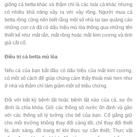
giống cá betta khác và thậm chí là các loài cá khác nhưng
có nhiều khả năng xảy ra với vảy rồng. Người mua cá
betta rồng cũng nên biết rằng một số nhà lai tạo quảng cáo
những con cá đã có dấu hiệu mù lòa thông qua những tên
thiết kế như mắt rắn, mắt rồng hoặc mắt kim cương và tính
giá cắt cổ.
Điều trị cá betta mù lòa
Nếu cá của bạn bắt đầu có dấu hiệu của mắt kim cương,
có một số cách để giúp chúng cảm thấy thoải mái hơn như
ở nhà và thậm chí làm giảm một số triệu chứng.
Đối với bất kỳ bệnh tật hoặc bệnh tật nào của cá, sự ổn
định là chìa khóa. Giữ các thông số nước ổn định và gần
với các thông số lý tưởng cho bể của bạn. Cố gắng giữ
cho môi trường không thay đổi càng tốt, chỉ thay đổi thiết
bị, ánh sáng, đồ trang trí khi thực sự cần thiết; Thực vật