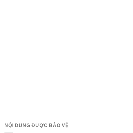
NỘI DUNG ĐƯỢC BẢO VỆ