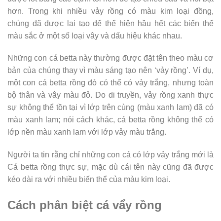
hơn. Trong khi nhiều vảy rồng có màu kim loại đồng,
chúng đã được lai tạo để thể hiện hầu hết các biến thể
màu sắc ở một số loại vây và dấu hiệu khác nhau.
Những con cá betta này thường được đặt tên theo màu cơ
bản của chúng thay vì màu sáng tạo nên ‘vảy rồng’. Ví dụ,
một con cá betta rồng đỏ có thể có vảy trắng, nhưng toàn
bộ thân và vây màu đỏ. Do di truyền, vảy rồng xanh thực
sự không thể tồn tại vì lớp trên cùng (màu xanh lam) đã có
màu xanh lam; nói cách khác, cá betta rồng không thể có
lớp nền màu xanh lam với lớp vảy màu trắng.
Người ta tin rằng chỉ những con cá có lớp vảy trắng mới là
Cá betta rồng thực sự, mặc dù cái tên này cũng đã được
kéo dài ra với nhiều biến thể của màu kim loại.
Cách phân biệt cá vẩy rồng