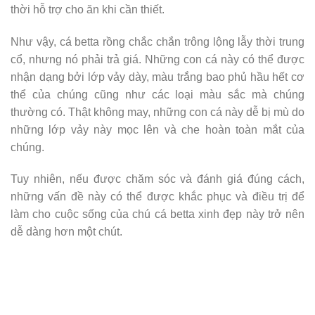
thời hỗ trợ cho ăn khi cần thiết.
Như vậy, cá betta rồng chắc chắn trông lộng lẫy thời trung
cổ, nhưng nó phải trả giá. Những con cá này có thể được
nhận dạng bởi lớp vảy dày, màu trắng bao phủ hầu hết cơ
thể của chúng cũng như các loại màu sắc mà chúng
thường có. Thật không may, những con cá này dễ bị mù do
những lớp vảy này mọc lên và che hoàn toàn mắt của
chúng.
Tuy nhiên, nếu được chăm sóc và đánh giá đúng cách,
những vấn đề này có thể được khắc phục và điều trị để
làm cho cuộc sống của chú cá betta xinh đẹp này trở nên
dễ dàng hơn một chút.