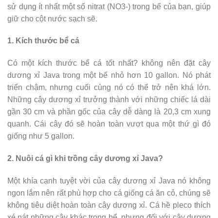
sử dụng ít nhất một số nitrat (NO3-) trong bể của bạn, giúp
giữ cho cột nước sạch sẽ.
1. Kích thước bể cá
Có một kích thước bể cá tốt nhất? không nên đặt cây
dương xỉ Java trong một bể nhỏ hơn 10 gallon. Nó phát
triển chậm, nhưng cuối cùng nó có thể trở nên khá lớn.
Những cây dương xỉ trưởng thành với những chiếc lá dài
gần 30 cm và phần gốc của cây dễ dàng là 20,3 cm xung
quanh. Cái cây đó sẽ hoàn toàn vượt qua một thứ gì đó
giống như 5 gallon.
2. Nuôi cá gì khi trồng cây dương xỉ Java?
Một khía cạnh tuyệt vời của cây dương xỉ Java nó không
ngon lắm nên rất phù hợp cho cá giống cá ăn cỏ, chúng sẽ
không tiêu diệt hoàn toàn cây dương xỉ. Cá hề pleco thích
xé nát những cây khác trong bể, nhưng đối với cây dương