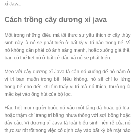
xỉ Java.
Cách trồng cây dương xỉ java
Một trong những điều mà tôi thực sự yêu thích ở cây thủy
sinh này là nó sẽ phát triển ở bất kỳ vị trí nào trong bể. Vì
nó không cần phải có ánh sáng mạnh, hoặc xuống giá thể,
bạn có thể kẹt nó ở bất cứ đâu và nó sẽ phát triển.
Mẹo với cây dương xỉ Java là cân nó xuống để nó nằm ở
vị trí bạn muốn trong bể. Nếu không, nó sẽ chỉ lơ lửng
trong bể cho đến khi tìm thấy vị trí mà nó thích, thường là
mắc kẹt vào ống hút của bộ lọc.
Hầu hết mọi người buộc nó vào một tảng đá hoặc gỗ lũa,
hoặc thậm chí trang trí bằng nhựa thông với sợi bông hoặc
dây câu. Vì dương xỉ Java là loài biểu sinh nên rễ của nó
thực sự rất tốt trong việc cố định cây vào bất kỳ bề mặt nào