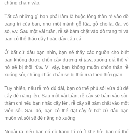
chúng chạm vào.
Tất cả những gì bạn phải làm là buộc lỏng thân rễ vào đồ
trang trí của bạn, như một mảnh gỗ lũa, gỗ cholla, đá, vỏ
sò, v.v. Sau một vài tuần, rễ sẽ bám chặt vào đồ trang trí và
bạn có thể tháo dây hoặc dây câu cá.
Ở bất cứ đâu bạn nhìn, bạn sẽ thấy các nguồn cho biết
bạn không được chôn cây dương xỉ java xuống giá thể vì
nó sẽ bị thối rữa. Vì vậy, bạn không muốn chôn thân rễ
xuống sỏi, chúng chắc chắn sẽ bị thối rữa theo thời gian.
Tuy nhiên, nếu rễ mờ đủ dài, bạn có thể phủ sỏi vừa đủ để
cây đè nặng lên. Sau một vài tuần, rễ cây sẽ bám vào sỏi,
thậm chí nếu bạn nhấc cây lên, rễ cây sẽ bám chặt vào một
viên sỏi. Sau đó, bạn có thể đặt cây ở bất cứ đâu bạn
muốn và sỏi sẽ đè nặng nó xuống.
Ngoài ra, nếu bạn có đồ trang trí có ít khe hở, bạn có thể