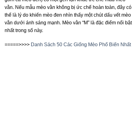
vằn. Nếu mẫu mèo vằn không bị ức chế hoàn toàn, đây có
thể là lý do khiến mèo đen nhìn thấy một chút dấu vết mèo
vằn dưới ánh sáng mạnh. Mèo vằn “M” là đặc điểm nổi bật
nhất trong số này.
=====>>>>
Danh Sách 50 Các Giống Mèo Phổ Biến Nhất