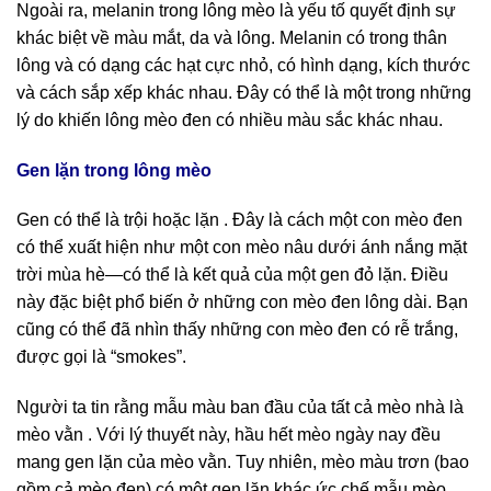
Ngoài ra, melanin trong lông mèo là yếu tố quyết định sự
khác biệt về màu mắt, da và lông. Melanin có trong thân
lông và có dạng các hạt cực nhỏ, có hình dạng, kích thước
và cách sắp xếp khác nhau. Đây có thể là một trong những
lý do khiến lông mèo đen có nhiều màu sắc khác nhau.
Gen lặn trong lông mèo
Gen có thể là trội hoặc lặn . Đây là cách một con mèo đen
có thể xuất hiện như một con mèo nâu dưới ánh nắng mặt
trời mùa hè—có thể là kết quả của một gen đỏ lặn. Điều
này đặc biệt phổ biến ở những con mèo đen lông dài. Bạn
cũng có thể đã nhìn thấy những con mèo đen có rễ trắng,
được gọi là “smokes”.
Người ta tin rằng mẫu màu ban đầu của tất cả mèo nhà là
mèo vằn . Với lý thuyết này, hầu hết mèo ngày nay đều
mang gen lặn của mèo vằn. Tuy nhiên, mèo màu trơn (bao
gồm cả mèo đen) có một gen lặn khác ức chế mẫu mèo