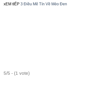
xEM tIẾP
3 Điều Mê Tín Về Mèo Đen
5/5 - (1 vote)