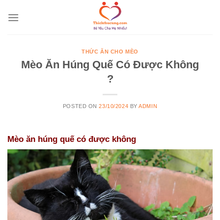
Skip
to
content
THỨC ĂN CHO MÈO
Mèo Ăn Húng Quế Có Được Không
?
POSTED ON
23/10/2024
BY
ADMIN
Mèo ăn húng quế có được không