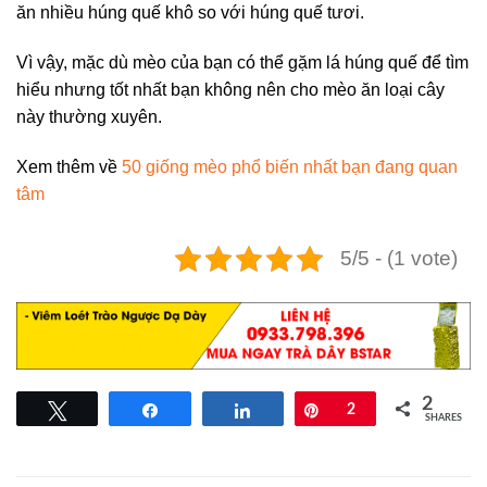
ăn nhiều húng quế khô so với húng quế tươi.
Vì vậy, mặc dù mèo của bạn có thể gặm lá húng quế để tìm
hiểu nhưng tốt nhất bạn không nên cho mèo ăn loại cây
này thường xuyên.
Xem thêm về
50 giống mèo phổ biến nhất bạn đang quan
tâm
5/5 - (1 vote)
2
Tweet
Share
Share
Pin
2
SHARES