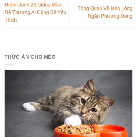
Điểm Danh 23 Giống Mèo
Tổng Quan Về Mèo Lông
Dễ Thương Ai Cũng Sẽ Yêu
Ngắn Phương Đông
Thích
THỨC ĂN CHO MÈO