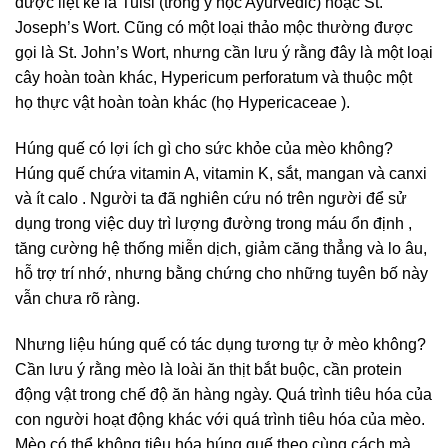
được liệt kê là Tulsi (trong y học Ayurvedic) hoặc St.
Joseph’s Wort. Cũng có một loại thảo mộc thường được
gọi là St. John’s Wort, nhưng cần lưu ý rằng đây là một loại
cây hoàn toàn khác, Hypericum perforatum và thuộc một
họ thực vật hoàn toàn khác (họ Hypericaceae ).
Húng quế có lợi ích gì cho sức khỏe của mèo không?
Húng quế chứa vitamin A, vitamin K, sắt, mangan và canxi
và ít calo . Người ta đã nghiên cứu nó trên người để sử
dụng trong việc duy trì lượng đường trong máu ổn định ,
tăng cường hệ thống miễn dịch, giảm căng thẳng và lo âu,
hỗ trợ trí nhớ, nhưng bằng chứng cho những tuyên bố này
vẫn chưa rõ ràng.
Nhưng liệu húng quế có tác dụng tương tự ở mèo không?
Cần lưu ý rằng mèo là loài ăn thịt bắt buộc, cần protein
động vật trong chế độ ăn hàng ngày. Quá trình tiêu hóa của
con người hoạt động khác với quá trình tiêu hóa của mèo.
Mèo có thể không tiêu hóa húng quế theo cùng cách mà