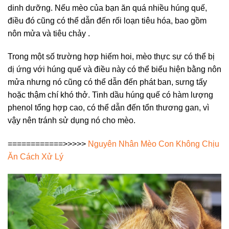
dinh dưỡng. Nếu mèo của bạn ăn quá nhiều húng quế,
điều đó cũng có thể dẫn đến rối loạn tiêu hóa, bao gồm
nôn mửa và tiêu chảy .
Trong một số trường hợp hiếm hoi, mèo thực sự có thể bị
dị ứng với húng quế và điều này có thể biểu hiện bằng nôn
mửa nhưng nó cũng có thể dẫn đến phát ban, sưng tấy
hoặc thậm chí khó thở. Tinh dầu húng quế có hàm lượng
phenol tổng hợp cao, có thể dẫn đến tổn thương gan, vì
vậy nên tránh sử dụng nó cho mèo.
============>>>>>
Nguyên Nhân Mèo Con Không Chịu
Ăn Cách Xử Lý