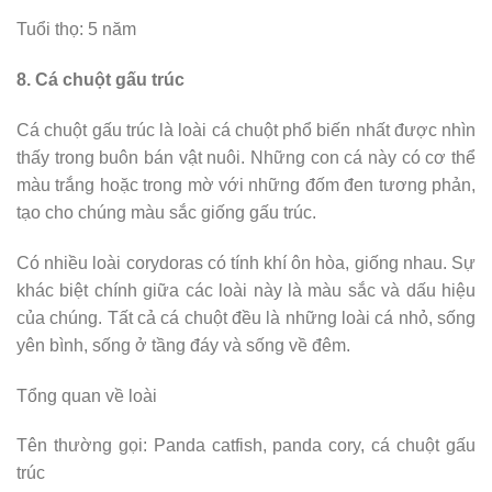
Tuổi thọ: 5 năm
8. Cá chuột gấu trúc
Cá chuột gấu trúc là loài cá chuột phổ biến nhất được nhìn
thấy trong buôn bán vật nuôi. Những con cá này có cơ thể
màu trắng hoặc trong mờ với những đốm đen tương phản,
tạo cho chúng màu sắc giống gấu trúc.
Có nhiều loài corydoras có tính khí ôn hòa, giống nhau. Sự
khác biệt chính giữa các loài này là màu sắc và dấu hiệu
của chúng. Tất cả cá chuột đều là những loài cá nhỏ, sống
yên bình, sống ở tầng đáy và sống về đêm.
Tổng quan về loài
Tên thường gọi: Panda catfish, panda cory, cá chuột gấu
trúc