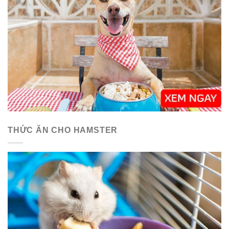
THỨC ĂN CHO HAMSTER