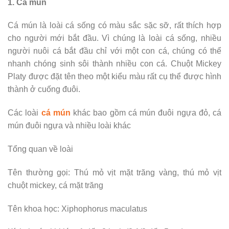
1. Cá mún
Cá mún là loài cá sống có màu sắc sặc sỡ, rất thích hợp
cho người mới bắt đầu. Vì chúng là loài cá sống, nhiều
người nuôi cá bắt đầu chỉ với một con cá, chúng có thể
nhanh chóng sinh sôi thành nhiều con cá. Chuột Mickey
Platy được đặt tên theo một kiểu màu rất cụ thể được hình
thành ở cuống đuôi.
Các loài
cá mún
khác bao gồm cá mún đuôi ngựa đỏ, cá
mún đuôi ngựa và nhiều loài khác
Tổng quan về loài
Tên thường gọi: Thú mỏ vịt mặt trăng vàng, thú mỏ vịt
chuột mickey, cá mặt trăng
Tên khoa học: Xiphophorus maculatus