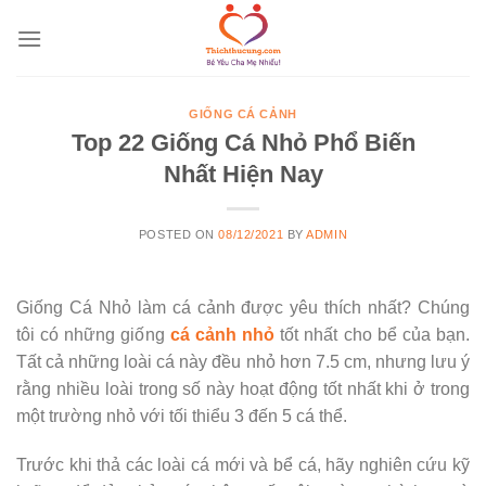
Skip
to
content
GIỐNG CÁ CẢNH
Top 22 Giống Cá Nhỏ Phổ Biến
Nhất Hiện Nay
POSTED ON
08/12/2021
BY
ADMIN
Giống Cá Nhỏ làm cá cảnh được yêu thích nhất? Chúng
tôi có những giống
cá cảnh nhỏ
tốt nhất cho bể của bạn.
Tất cả những loài cá này đều nhỏ hơn 7.5 cm, nhưng lưu ý
rằng nhiều loài trong số này hoạt động tốt nhất khi ở trong
một trường nhỏ với tối thiểu 3 đến 5 cá thể.
Trước khi thả các loài cá mới và bể cá, hãy nghiên cứu kỹ