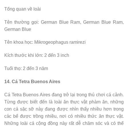
Tổng quan về loài
Tên thường gọi: German Blue Ram, German Blue Ram,
German Blue
Tên khoa học: Mikrogeophagus ramirezi
Kích thước khi lớn: 2 đến 3 inch
Tuổi thọ: 2 đến 3 năm
14. Cá Tetra Buenos Aires
Cá Tetra Buenos Aires đang trở lại trong thú chơi cá cảnh.
Từng được biết đến là loài ăn thực vật phàm ăn, những
con cá sặc sỡ này đang được nhìn thấy nhiều hơn trong
các bể được trồng nhiều, nơi có nhiều thức ăn thực vật.
Những loài cá cộng đồng này rất dễ chăm sóc và có thể