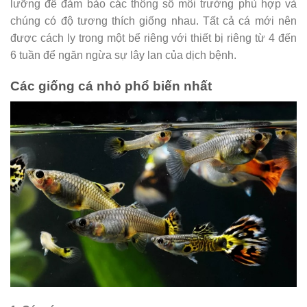
lưỡng để đảm bảo các thông số môi trường phù hợp và
chúng có độ tương thích giống nhau. Tất cả cá mới nên
được cách ly trong một bể riêng với thiết bị riêng từ 4 đến
6 tuần để ngăn ngừa sự lây lan của dịch bệnh.
Các giống cá nhỏ phổ biến nhất