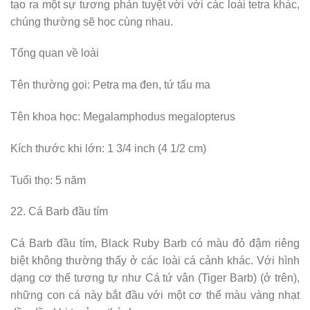
tạo ra một sự tương phản tuyệt vời với các loài tetra khác,
chúng thường sẽ học cùng nhau.
Tổng quan về loài
Tên thường gọi: Petra ma đen, tứ tấu ma
Tên khoa học: Megalamphodus megalopterus
Kích thước khi lớn: 1 3/4 inch (4 1/2 cm)
Tuổi thọ: 5 năm
22. Cá Barb đầu tím
Cá Barb đầu tím, Black Ruby Barb có màu đỏ đậm riêng
biệt không thường thấy ở các loài cá cảnh khác. Với hình
dạng cơ thể tương tự như Cá tứ vân (Tiger Barb) (ở trên),
những con cá này bắt đầu với một cơ thể màu vàng nhạt