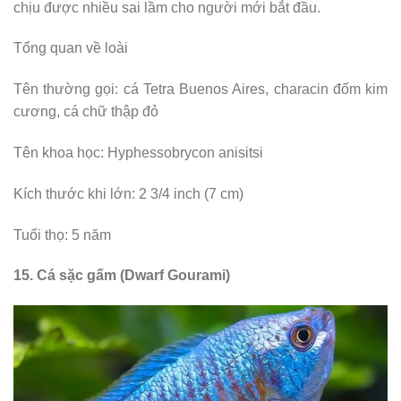
chịu được nhiều sai lầm cho người mới bắt đầu.
Tổng quan về loài
Tên thường gọi: cá Tetra Buenos Aires, characin đốm kim
cương, cá chữ thập đỏ
Tên khoa học: Hyphessobrycon anisitsi
Kích thước khi lớn: 2 3/4 inch (7 cm)
Tuổi thọ: 5 năm
15. Cá sặc gấm (Dwarf Gourami)