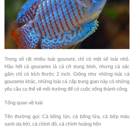
Trong số rất nhiều loài gourami, chỉ có một số loài nhỏ.
Hầu hết cá gouramis là cá cỡ trung bình, nhưng cá sặc
gấm chỉ có kích thước 2 inch. Giống như những loài cá
gouramis khác, những loài cá cấp trung gian này có những
yêu cầu cụ thể về môi trường để có cuộc sống thành công.
Tổng quan về loài
Tên thường gọi: Cá bống lùn, cá bống lửa, cá bớp màu
xanh da trời, cá chình đỏ, cá chình hoàng hôn