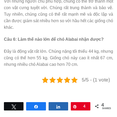
Với những người chủ phù hợp, chúng có thể trở thành một
con vật cưng tuyệt vời. Chúng rất trung thành và bảo vệ.
Tuy nhiên, chúng cũng có thể rất mạnh mẽ và độc lập và
cần được giám sát nhiều hơn so với hầu hết các giống chó
khác.
Câu 6: Làm thế nào lớn để chó Alabai nhận được?
Đây là động vật rất lớn. Chúng nặng tối thiểu 44 kg, nhưng
cũng có thể hơn 55 kg. Giống chó này cao ít nhất 67 cm,
nhưng nhiều chó Alabai cao hơn 70 cm.
5/5 - (1 vote)
4
Tweet
Share
Share
Pin
4
SHARES