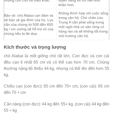
những con chó và mèo khác.
luyện vâng lời trở nên khó
khăn hơn.
Không thích hợp với cuộc sống
Bảo vệ: chó Alabai can đảm và
trong căn hộ: Chó chăn cừu
sẽ bảo vệ gia đình của họ. Lực
Trung Á cần phải sống trong
cắn của chúng từ 500 đến 650
một ngôi nhà có sân rộng có
kg / cm vuông sẽ hỗ trợ vỏ của
hàng rào và sẽ không tốt trong
chúng nếu bị đe dọa.
môi trường căn hộ.
Kích thước và trọng lượng
chó Alabai là một giống chó rất lớn. Con đực và con cái
đều cao ít nhất 65 cm và có thể cao hơn 70 cm. Chúng
thường nặng tối thiểu 44 kg, nhưng có thể lên đến hơn 55
kg.
Chiều cao (con đực): 65 cm đến 70+ cm, (con cái): 65 cm
đến 70 + cm
Cân nặng (con đực): 44 kg đến 55+ kg, (con cái) 44 kg đến
55 + kg