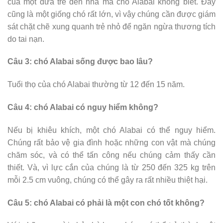
của một đứa trẻ đến nhà mà chó Alabai không biết. Đây
cũng là một giống chó rất lớn, vì vậy chúng cần được giám
sát chặt chẽ xung quanh trẻ nhỏ để ngăn ngừa thương tích
do tai nạn.
Câu 3: chó Alabai sống được bao lâu?
Tuổi thọ của chó Alabai thường từ 12 đến 15 năm.
Câu 4: chó Alabai có nguy hiểm không?
Nếu bị khiêu khích, một chó Alabai có thể nguy hiểm.
Chúng rất bảo vệ gia đình hoặc những con vật mà chúng
chăm sóc, và có thể tấn công nếu chúng cảm thấy cần
thiết. Và, vì lực cắn của chúng là từ 250 đến 325 kg trên
mỗi 2.5 cm vuông, chúng có thể gây ra rất nhiều thiệt hại.
Câu 5: chó Alabai có phải là một con chó tốt không?