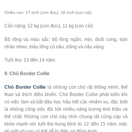
Chiều cao
: 17 inch (con đực), 16 inch (con cái)
Cân nặng: 12 kg (con đực), 11 kg (con cái)
Bộ lông và màu sắc: bộ lông ngắn, mịn, đuôi cong, trán
nhăn nheo, màu lông có nâu, trắng và nâu vàng
Tuổi thọ: 13 đến 14 năm
9. Chó Border Collie
Chó Border Collie
là những con chó rất thông minh, thể
thao và thích điều khiển. Chó Border Collie phát triển khi
có việc làm và bắt đầu học hầu hết các nhiệm vụ, đặc biệt
là những công việc đòi hỏi nhiều năng lượng tinh thần và
thể chất. Những con chó này nhìn chung rất cứng cáp và
khỏe mạnh với tuổi thọ trung bình từ 12 đến 15 năm, mặc
dù một số con có thể dễ bị điếc và động kinh.