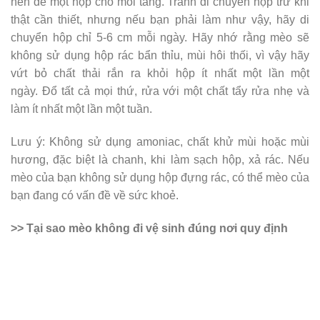
nên để một hộp cho mỗi tầng. Tránh di chuyển hộp trừ khi
thật cần thiết, nhưng nếu bạn phải làm như vậy, hãy di
chuyển hộp chỉ 5-6 cm mỗi ngày. Hãy nhớ rằng mèo sẽ
không sử dụng hộp rác bẩn thỉu, mùi hôi thối, vì vậy hãy
vứt bỏ chất thải rắn ra khỏi hộp ít nhất một lần một
ngày. Đổ tất cả mọi thứ, rửa với một chất tẩy rửa nhẹ và
làm ít nhất một lần một tuần.
Lưu ý: Không sử dụng amoniac, chất khử mùi hoặc mùi
hương, đặc biệt là chanh, khi làm sạch hộp, xả rác. Nếu
mèo của bạn không sử dụng hộp đựng rác, có thể mèo của
bạn đang có vấn đề về sức khoẻ.
>> Tại sao mèo không đi vệ sinh đúng nơi quy định