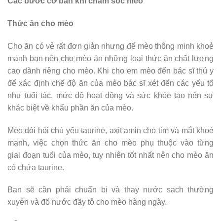
Các bước cơ bản khi chăm sóc mèo
Thức ăn cho mèo
Cho ăn có vẻ rất đơn giản nhưng để mèo thông minh khoẻ
mạnh bạn nên cho mèo ăn những loại thức ăn chất lượng
cao dành riêng cho mèo. Khi cho em mèo đến bác sĩ thú y
để xác định chế độ ăn của mèo bác sĩ xét đến các yếu tố
như tuổi tác, mức độ hoạt động và sức khỏe tạo nên sự
khác biệt về khẩu phần ăn của mèo.
Mèo đòi hỏi chú yếu taurine, axit amin cho tim và mắt khoẻ
mạnh, việc chọn thức ăn cho mèo phụ thuộc vào từng
giai đoạn tuổi của mèo, tuy nhiên tốt nhất nên cho mèo ăn
có chứa taurine.
Bạn sẽ cần phải chuẩn bị và thay nước sạch thường
xuyên và đổ nước đầy tô cho mèo hàng ngày.