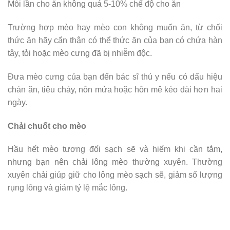
Mỗi lần cho ăn không quá 5-10% chế độ cho ăn
Trường hợp mèo hay mèo con không muốn ăn, từ chối
thức ăn hãy cẩn thận có thể thức ăn của bạn có chứa hàn
tây, tỏi hoặc mèo cưng đã bị nhiễm độc.
Đưa mèo cưng của bạn đến bác sĩ thú y nếu có dấu hiệu
chán ăn, tiêu chảy, nôn mửa hoặc hôn mê kéo dài hơn hai
ngày.
Chải chuốt cho mèo
Hầu hết mèo tương đối sạch sẽ và hiếm khi cần tắm,
nhưng bạn nên chải lông mèo thường xuyên. Thường
xuyên chải giúp giữ cho lông mèo sạch sẽ, giảm số lượng
rụng lông và giảm tỷ lệ mắc lông.