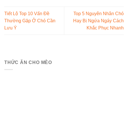
Tiết Lộ Top 10 Vấn Đề
Top 5 Nguyên Nhân Chó
Thường Gặp Ở Chó Cần
Hay Bị Ngứa Ngáy Cách
Lưu Ý
Khắc Phục Nhanh
THỨC ĂN CHO MÈO