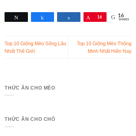
16
Tweet
Share
Share
Pin
16
SHARES
Top 10 Giống Mèo Sống Lâu
Top 10 Giống Mèo Thông
Nhất Thế Giới
Minh Nhất Hiện Nay
THỨC ĂN CHO MÈO
THỨC ĂN CHO CHÓ