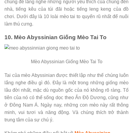
chúng để lắng nghe những người yêu thích của chúng đến
nhà, tiếng kêu của túi đãi hoặc tiếng leng keng của đồ
chơi. Dưới đây là 10 loài mèo tai to quyến rũ nhất để nuôi
làm thú cưng.
10. Mèo Abyssinian Giống Mèo Tai To
Mèo Abyssinian Giống Mèo Tai To
Tai của mèo Abyssinian được thiết lập như thể chúng luôn
lắng nghe điều gì đó. Đây là một trong những giống mèo
lâu đời nhất, mặc dù nguồn gốc của nó không rõ ràng. Tổ
tiên của nó có thể sống dọc theo Ấn Độ Dương, cũng như
ở Đông Nam Á. Ngày nay, những con mèo này rất thông
minh, vui tươi và năng động. Và chúng thích trở thành
trung tâm của sự chú ý.