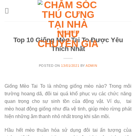
Skip
to
content
GIỐNG MÈO
Top 10 Giống Mèo Tai To Được Yêu
Thích Nhất
POSTED ON
13/01/2021
BY
ADMIN
Giống Mèo Tai To là những giống mèo nào? Trong môi
trường hoang dã, đôi tai quá khổ phục vụ các chức năng
quan trọng cho sự sinh tồn của động vật. Ví dụ, tai
mèo hoạt động giống như đĩa vệ tinh, giúp mèo rừng phát
hiện những âm thanh nhỏ nhất trong khi săn mồi.
Hầu hết mèo thuần hóa sử dụng đôi tai ấn tượng của