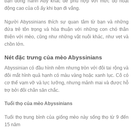
bạn đồng hành Aby khác để phù hợp với mức độ hoạt
động cao của cô ấy khi bạn đi vắng.
Người Abyssinians thích sự quan tâm từ bạn và những
đứa trẻ tôn trọng và hòa thuận với những con chó thân
thiện với mèo, cũng như những vật nuôi khác, như vẹt và
chồn lớn.
Nét đặc trưng của mèo Abyssinians
Abyssinian có đầu hình nêm nhưng tròn với đôi tai rộng và
đôi mắt hình quả hạnh có màu vàng hoặc xanh lục. Cô có
cơ thể vạm vỡ và lực lưỡng, nhưng mảnh mai và được hỗ
trợ bởi đôi chân săn chắc.
Tuổi thọ của mèo Abyssinians
Tuổi thọ trung bình của giống mèo này sống thọ từ 9 đến
15 năm