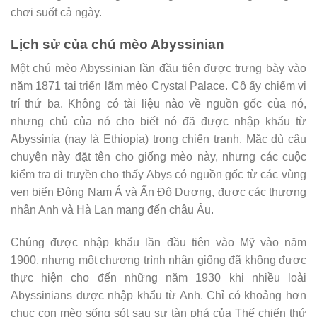
chơi suốt cả ngày.
Lịch sử của chú mèo Abyssinian
Một chú mèo Abyssinian lần đầu tiên được trưng bày vào
năm 1871 tại triển lãm mèo Crystal Palace. Cô ấy chiếm vị
trí thứ ba. Không có tài liệu nào về nguồn gốc của nó,
nhưng chủ của nó cho biết nó đã được nhập khẩu từ
Abyssinia (nay là Ethiopia) trong chiến tranh. Mặc dù câu
chuyện này đặt tên cho giống mèo này, nhưng các cuộc
kiểm tra di truyền cho thấy Abys có nguồn gốc từ các vùng
ven biển Đông Nam Á và Ấn Độ Dương, được các thương
nhân Anh và Hà Lan mang đến châu Âu.
Chúng được nhập khẩu lần đầu tiên vào Mỹ vào năm
1900, nhưng một chương trình nhân giống đã không được
thực hiện cho đến những năm 1930 khi nhiều loài
Abyssinians được nhập khẩu từ Anh. Chỉ có khoảng hơn
chục con mèo sống sót sau sự tàn phá của Thế chiến thứ