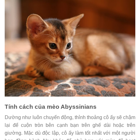
Tính cách của mèo Abyssinians
Dường như luôn chuyển động, thỉnh thoảng cô ấy sẽ chậm
lại để cuộn tròn bên cạnh bạn trên ghế dài hoặc trên
giường. Mặc dù độc lập, cô ấy làm tốt nhất với một người