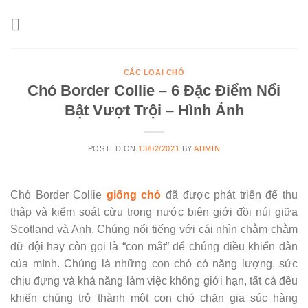
Skip
to
content
CÁC LOẠI CHÓ
Chó Border Collie – 6 Đặc Điểm Nổi
Bật Vượt Trội – Hình Ảnh
POSTED ON
13/02/2021
BY
ADMIN
Chó Border Collie
giống chó
đã được phát triển để thu
thập và kiểm soát cừu trong nước biên giới đồi núi giữa
Scotland và Anh. Chúng nổi tiếng với cái nhìn chằm chằm
dữ dội hay còn gọi là “con mắt” để chúng điều khiển đàn
của mình. Chúng là những con chó có năng lượng, sức
chịu đựng và khả năng làm việc không giới hạn, tất cả đều
khiến chúng trở thành một con chó chăn gia súc hàng