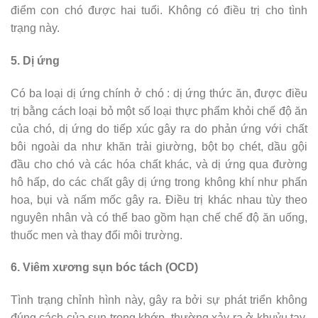
điểm con chó được hai tuổi. Không có điều trị cho tình
trạng này.
5. Dị ứng
Có ba loại dị ứng chính ở chó : dị ứng thức ăn, được điều
trị bằng cách loại bỏ một số loại thực phẩm khỏi chế độ ăn
của chó, dị ứng do tiếp xúc gây ra do phản ứng với chất
bôi ngoài da như khăn trải giường, bột bọ chét, dầu gội
đầu cho chó và các hóa chất khác, và dị ứng qua đường
hô hấp, do các chất gây dị ứng trong không khí như phấn
hoa, bụi và nấm mốc gây ra. Điều trị khác nhau tùy theo
nguyên nhân và có thể bao gồm hạn chế chế độ ăn uống,
thuốc men và thay đổi môi trường.
6. Viêm xương sụn bóc tách (OCD)
Tình trạng chỉnh hình này, gây ra bởi sự phát triển không
đúng cách của sụn trong khớp, thường xảy ra ở khuỷu tay,