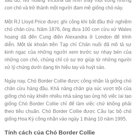
sau đó, Nữ hoàng Victoria đã nhìn thấy một trong những
con chó và trở thành một người đam mê giống chó này.
Một RJ Lloyd Price được ghi công khi bắt đầu thử nghiệm
chó chăn cừu. Năm 1876, ông đưa 100 con cừu xứ Wales
hoang dã đến Cung điện Alexandra ở London để trình
diễn. Một tài khoản trên Tạp chí Chăn nuôi đã mô tả sự
kinh ngạc của những người xem trước sự nhạy bén của
những con chó, chúng chỉ có sự trợ giúp từ những người
xử lý chúng dưới dạng tín hiệu tay và huýt sáo.
Ngày nay, Chó Border Collie được công nhận là giống chó
chăn cừu hàng đầu. Khả năng chăn gia súc vượt trội của
giống chó này khiến nhiều nhà sáng tạo ủng hộ việc lai tạo
giống Chó Border Collie chỉ để làm việc chứ không phải
theo tiêu chuẩn. Chó Border Collie được Câu lạc bộ chó
giống Hoa Kỳ công nhận vào ngày 1 tháng 10 năm 1995.
Tính cách của Chó Border Collie