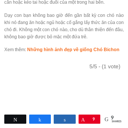
cắn hoặc kéo tai hoặc đuôi của một trong hai bên.
Dạy con bạn không bao giờ đến gần bất kỳ con chó nào
khi nó đang ăn hoặc ngủ hoặc cố gắng lấy thức ăn của con
chó đi. Không một con chó nào, cho dù thân thiện đến đâu,
không bao giờ được bỏ mặc một đứa trẻ.
Xem thêm:
Những hình ảnh đẹp về giống Chó Bichon
5/5 - (1 vote)
9
Tweet
Share
Share
Pin
9
SHARES