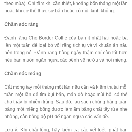
theo mùa). Chỉ tắm khi cần thiết, khoảng bốn tháng một lần
hoặc khi cơ thể thực sự bẩn hoặc có mùi kinh khủng.
Chăm sóc răng
Đánh răng Chó Border Collie của bạn ít nhất hai hoặc ba
lần một tuần để loại bỏ vôi răng tích tụ và vi khuẩn ẩn náu
bên trong nó. Đánh răng hàng ngày thậm chí còn tốt hơn
nếu bạn muốn ngăn ngừa các bệnh về nướu và hôi miệng.
Chăm sóc móng
Cắt móng tay mỗi tháng một lần nếu cần và kiểm tra tai mỗi
tuần một lần để tìm bụi bẩn, mẩn đỏ hoặc mùi hôi có thể
cho thấy bị nhiễm trùng. Sau đó, lau sạch chúng hàng tuần
bằng một miếng bông được làm ẩm bằng chất tẩy rửa nhẹ
nhàng, cân bằng độ pH để ngăn ngừa các vấn đề.
Lưu ý: Khi chải lông, hãy kiểm tra các vết loét, phát ban