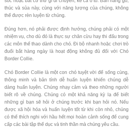
sóc hoặc bất cứ thứ gì di chuyển, kể cả ô tô. Bản năng gõ,
thúc và sủa này, cùng với năng lượng của chúng, không
thể được rèn luyện từ chúng.
Đúng hơn, nó phải được định hướng, chúng phải có một
nhiệm vụ, cho dù đó là thực sự chăn cừu hay thi đấu trong
các môn thể thao dành cho chó. Đi bộ nhanh hoặc chơi trò
đuổi bắt hàng ngày là hoạt động không đủ đối với Chó
Border Collie.
Chó Border Collie là một con chó tuyệt vời để sống cùng,
thông minh và bản tính dễ huấn luyện khiến chúng dễ
dàng huấn luyện. Chúng nhạy cảm và theo những người
biết rõ về chúng. Chúng có một khả năng kỳ lạ để biết
những gì bạn sẽ hỏi ở chúng trước khi bạn hỏi nó. Nếu
được xã hội hóa và huấn luyện tốt từ khi còn nhỏ, chúng
có thể thích nghi với hầu hết mọi hoàn cảnh sống để cung
cấp các bài tập thể dục và tinh thần mà chúng yêu cầu.