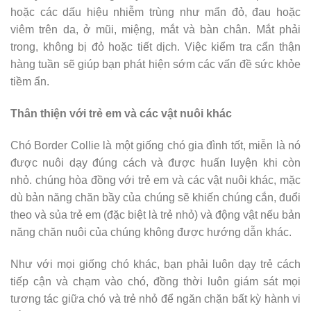
hoặc các dấu hiệu nhiễm trùng như mẩn đỏ, đau hoặc
viêm trên da, ở mũi, miệng, mắt và bàn chân. Mắt phải
trong, không bị đỏ hoặc tiết dịch. Việc kiểm tra cẩn thận
hàng tuần sẽ giúp bạn phát hiện sớm các vấn đề sức khỏe
tiềm ẩn.
Thân thiện với trẻ em và các vật nuôi khác
Chó Border Collie là một giống chó gia đình tốt, miễn là nó
được nuôi dạy đúng cách và được huấn luyện khi còn
nhỏ. chúng hòa đồng với trẻ em và các vật nuôi khác, mặc
dù bản năng chăn bầy của chúng sẽ khiến chúng cắn, đuổi
theo và sủa trẻ em (đặc biệt là trẻ nhỏ) và động vật nếu bản
năng chăn nuôi của chúng không được hướng dẫn khác.
Như với mọi giống chó khác, bạn phải luôn dạy trẻ cách
tiếp cận và chạm vào chó, đồng thời luôn giám sát mọi
tương tác giữa chó và trẻ nhỏ để ngăn chặn bất kỳ hành vi