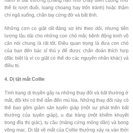
hành vi bất thường (chẳng hạn như chạy điên cuồng như
thể bị rượt đuổi, loạng choạng hay trốn tránh) hoặc thậm
chí ngã xuống, chân tay cứng đờ và bất tỉnh.
Những cơn co giật rất đáng sợ khi theo dõi, nhưng tiên
lượng lâu dài cho những con chó mắc bệnh động kinh vô
căn nói chung là rất tốt. Điều quan trọng là đưa con chó
của bạn đến bác sĩ thú y để được chẩn đoán thích hợp
(đặc biệt là vì co giật có thể do các nguyên nhân khác) và
điều trị.
4. Dị tật mắt Collie
Tình trạng di truyền gây ra những thay đổi và bất thường ở
mắt, đôi khi có thể dẫn đến mù lòa. Những thay đổi này có
thể bao gồm giảm sản tuyến giáp (một sự phát triển bất
thường của tuyến giáp), u đại tràng (một khiếm khuyết
trong đĩa thị giác), tụ cầu (màng cứng mỏng dần) và bong
võng mạc. Dị tật về mắt của Collie thường xảy ra vào thời