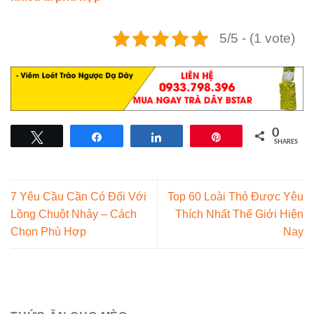
5/5 - (1 vote)
0
Tweet
Share
Share
Pin
SHARES
7 Yêu Cầu Cần Có Đối Với
Top 60 Loài Thỏ Được Yêu
Lồng Chuột Nhảy – Cách
Thích Nhất Thế Giới Hiện
Chọn Phù Hợp
Nay