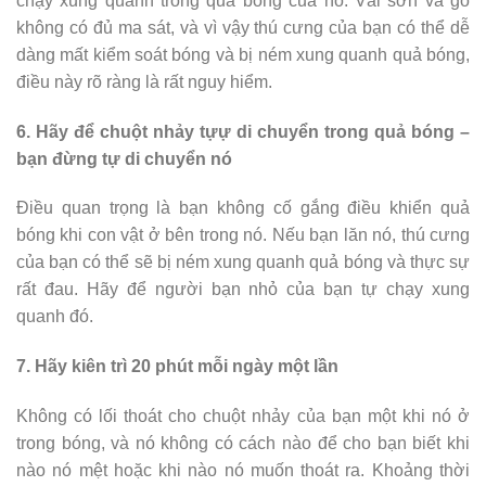
chạy xung quanh trong quả bóng của nó. Vải sơn và gỗ
không có đủ ma sát, và vì vậy thú cưng của bạn có thể dễ
dàng mất kiểm soát bóng và bị ném xung quanh quả bóng,
điều này rõ ràng là rất nguy hiểm.
6. Hãy để chuột nhảy tựự di chuyển trong quả bóng –
bạn đừng tự di chuyển nó
Điều quan trọng là bạn không cố gắng điều khiển quả
bóng khi con vật ở bên trong nó. Nếu bạn lăn nó, thú cưng
của bạn có thể sẽ bị ném xung quanh quả bóng và thực sự
rất đau. Hãy để người bạn nhỏ của bạn tự chạy xung
quanh đó.
7. Hãy kiên trì 20 phút mỗi ngày một lần
Không có lối thoát cho chuột nhảy của bạn một khi nó ở
trong bóng, và nó không có cách nào để cho bạn biết khi
nào nó mệt hoặc khi nào nó muốn thoát ra. Khoảng thời