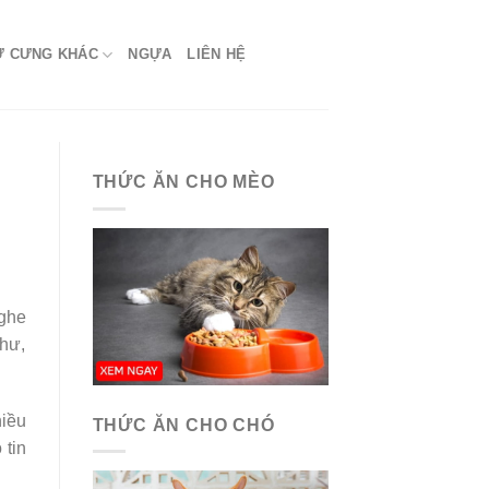
Ứ CƯNG KHÁC
NGỰA
LIÊN HỆ
THỨC ĂN CHO MÈO
ghe
thư,
hiều
THỨC ĂN CHO CHÓ
 tin