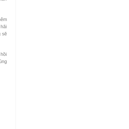
thêm
 hãi
g sẽ
 hồi
húng