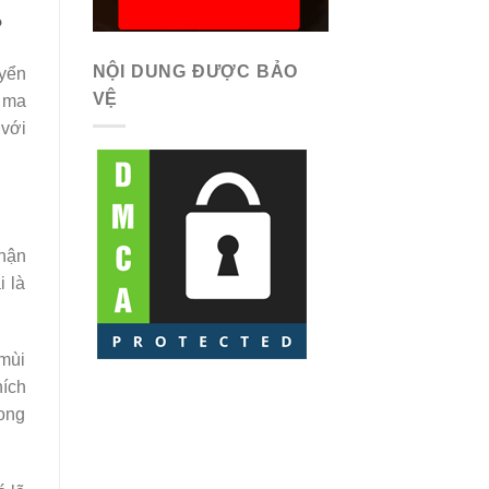
?
NỘI DUNG ĐƯỢC BẢO
uyển
VỆ
u ma
 với
nhận
i là
 mùi
hích
rong