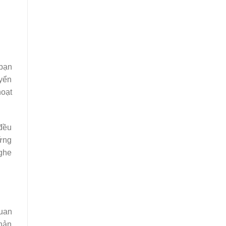
 bạn
uyển
hoạt
 đều
 ứng
nghe
quan
phản