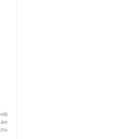
 một
ó ám
 chú