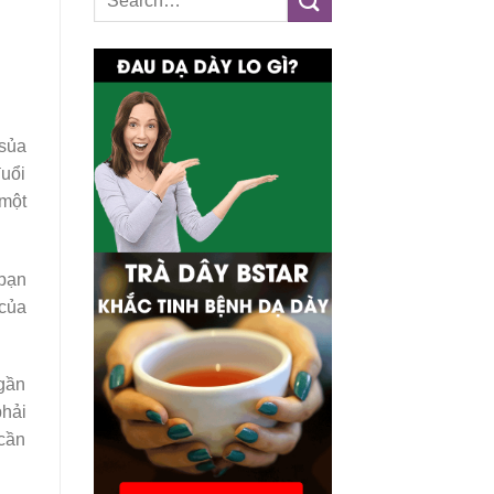
 sủa
đuổi
 một
 bạn
 của
 gần
phải
 cần