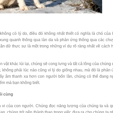
hông có lý do, điều đó không nhất thiết có nghĩa là chó của
 xung quanh thông qua làn da và phản ứng thông qua các ch
ận dữ thực sự là một trong những ví dụ rõ ràng nhất về cách 
vật khác lùi lại, chúng sẽ cong lưng và tất cả lông của chúng
 không phải lúc nào cũng vì lý do giống nhau, mà đó là phản
thấy âm thanh xa hơn con người bốn lần, chúng có thể đang 
iểm mà bạn không biết.
ối cùng
nh vi của con người. Chúng đọc năng lượng của chúng ta và 
ian, chúng trở nên thành thạo trong việc đưa ra cho chúng ta 