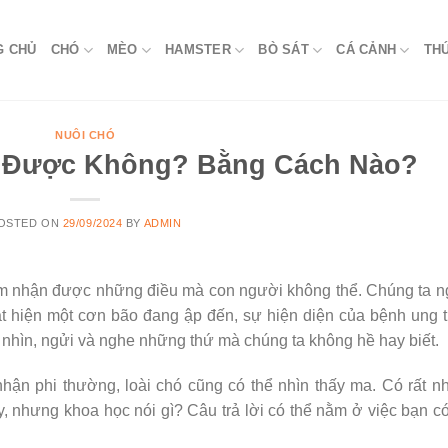
G CHỦ
CHÓ
MÈO
HAMSTER
BÒ SÁT
CÁ CẢNH
TH
NUÔI CHÓ
a Được Không? Bằng Cách Nào?
OSTED ON
29/09/2024
BY
ADMIN
m nhận được những điều mà con người không thể. Chúng ta n
 hiện một cơn bão đang ập đến, sự hiện diện của bệnh ung 
nhìn, ngửi và nghe những thứ mà chúng ta không hề hay biết.
hận phi thường, loài chó cũng có thể nhìn thấy ma. Có rất n
y, nhưng khoa học nói gì? Câu trả lời có thể nằm ở việc bạn có