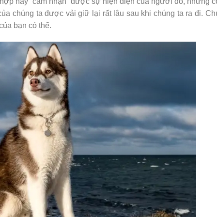
 hợp này “cảm nhận” được sự hiện diện của người đó, nhưng c
a chúng ta được vải giữ lại rất lâu sau khi chúng ta ra đi. C
của bạn có thể.