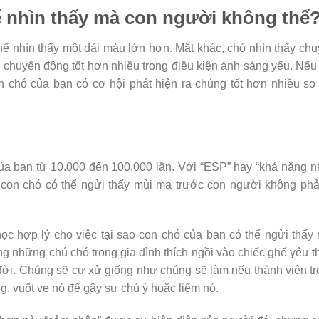
ể nhìn thấy mà con người không thể
ể nhìn thấy một dải màu lớn hơn. Mặt khác, chó nhìn thấy ch
 chuyển động tốt hơn nhiều trong điều kiện ánh sáng yếu. Nế
n chó của bạn có cơ hội phát hiện ra chúng tốt hơn nhiều so
ủa bạn từ 10.000 đến 100.000 lần. Với “ESP” hay “khả năng 
t con chó có thể ngửi thấy mùi ma trước con người không phả
học hợp lý cho việc tại sao con chó của bạn có thể ngửi thấy
g những chú chó trong gia đình thích ngồi vào chiếc ghế yêu t
 đời. Chúng sẽ cư xử giống như chúng sẽ làm nếu thành viên t
ng, vuốt ve nó để gây sự chú ý hoặc liếm nó.