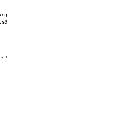
hững
t số
 bạn