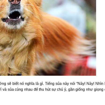
ng sẽ biết nó nghĩa là gì. Tiếng sủa này nói “Này! Này! Nhìn 
rỉ và sủa cùng nhau để thu hút sự chú ý, gần giống như giọng