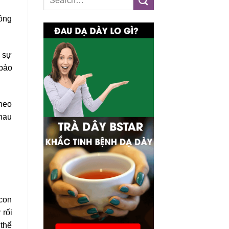
hông
c sự
 bảo
theo
nhau
 con
 rối
 thể