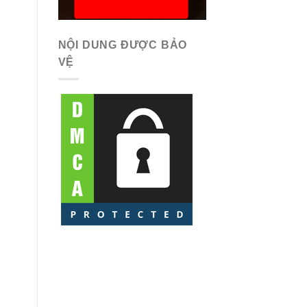
NỘI DUNG ĐƯỢC BẢO
VỆ