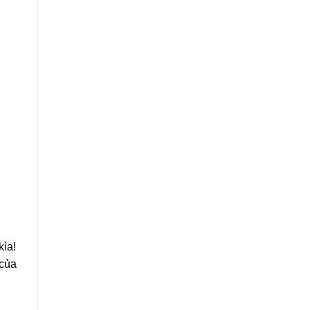
kìa!
 của