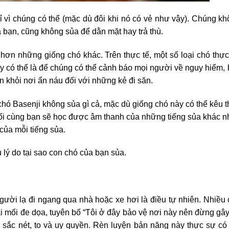
ỉ vì chúng có thể (mặc dù đôi khi nó có vẻ như vậy). Chúng k
 bạn, cũng không sủa để dằn mặt hay trả thù.
hơn những giống chó khác. Trên thực tế, một số loại chó thự
ày có thể là để chúng có thể cảnh báo mọi người về nguy hiểm,
n khỏi nơi ẩn náu đối với những kẻ đi săn.
hó Basenji không sủa gì cả, mặc dù giống chó này có thể kêu 
ối cùng bạn sẽ học được âm thanh của những tiếng sủa khác 
 của mỗi tiếng sủa.
 lý do tại sao con chó của bạn sủa.
ười lạ đi ngang qua nhà hoặc xe hơi là điều tự nhiên. Nhiều
i mối đe dọa, tuyên bố “Tôi ở đây bảo vệ nơi này nên đừng gây
 sắc nét, to và uy quyền. Rèn luyện bản năng này thực sự có