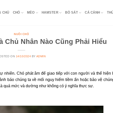
G CHỦ
CHÓ
MÈO
HAMSTER
BÒ SÁT
CÁ CẢNH
TH
NUÔI CHÓ
à Chủ Nhân Nào Cũng Phải Hiểu
OSTED ON
14/10/2024
BY
ADMIN
 tự nhiên. Chó phát âm để giao tiếp với con người và thể hiện
cảnh báo chúng ta về mối nguy hiểm tiềm ẩn hoặc bảo vệ chún
a là quá mức và dường như không có ý nghĩa thực sự.