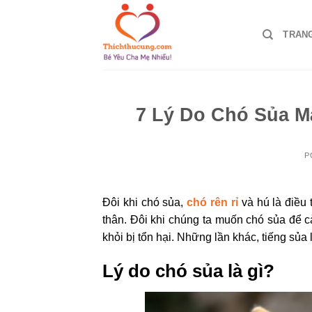
Skip
to
TRAN
content
7 Lý Do Chó Sủa M
P
Đôi khi chó sủa,
chó rên rỉ
và hú là điều
thân. Đôi khi chúng ta muốn chó sủa để 
khỏi bị tổn hại. Những lần khác, tiếng sủ
Lý do chó sủa là gì?