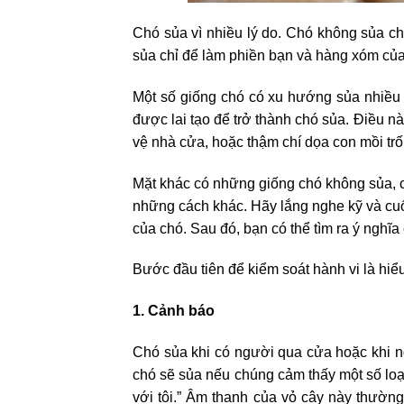
Chó sủa vì nhiều lý do. Chó không sủa ch
sủa chỉ để làm phiền bạn và hàng xóm của
Một số giống chó có xu hướng sủa nhiều 
được lai tạo để trở thành chó sủa. Điều n
vệ nhà cửa, hoặc thậm chí dọa con mồi trố
Mặt khác có những giống chó không sủa, c
những cách khác. Hãy lắng nghe kỹ và cu
của chó. Sau đó, bạn có thể tìm ra ý nghĩa
Bước đầu tiên để kiểm soát hành vi là hiểu
1. Cảnh báo
Chó sủa khi có người qua cửa hoặc khi ng
chó sẽ sủa nếu chúng cảm thấy một số loạ
với tôi.” Âm thanh của vỏ cây này thường