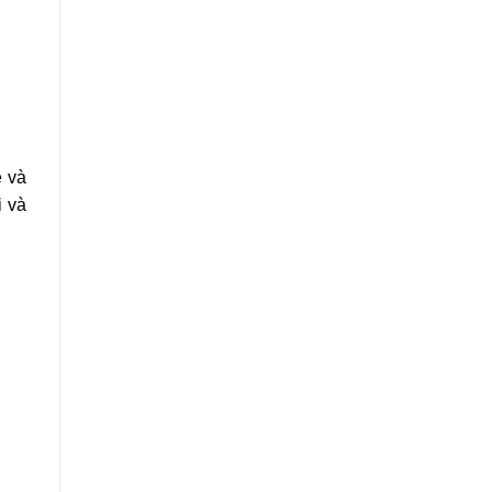
é và
i và