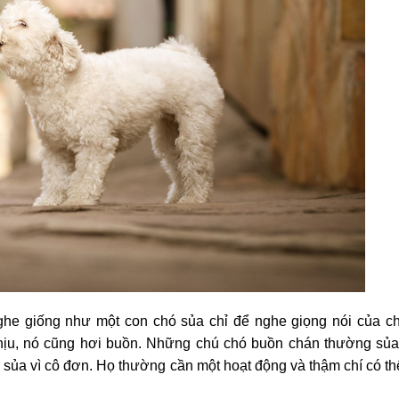
he giống như một con chó sủa chỉ để nghe giọng nói của ch
hịu, nó cũng hơi buồn. Những chú chó buồn chán thường sủa
 sủa vì cô đơn. Họ thường cần một hoạt động và thậm chí có th