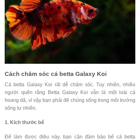
Cách chăm sóc cá betta Galaxy Koi
Cá betta Galaxy Koi rất dễ chăm sóc. Tuy nhiên, nhiều
người quên rằng Betta Galaxy Koi vẫn là một loài cá
hoang dã, vì vậy bạn phải để chúng sống trong môi trường
sống tự nhiên.
1. Kích thước bể
Để làm được điều này, bạn cần đảm bảo bể cá betta