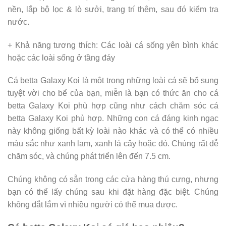
nền, lắp bộ lọc & lò sưởi, trang trí thêm, sau đó kiểm tra
nước.
+ Khả năng tương thích: Các loài cá sống yên bình khác
hoặc các loài sống ở tầng đáy
Cá betta Galaxy Koi là một trong những loài cá sẽ bổ sung
tuyệt vời cho bể của bạn, miễn là bạn có thức ăn cho cá
betta Galaxy Koi phù hợp cũng như cách chăm sóc cá
betta Galaxy Koi phù hợp. Những con cá đáng kinh ngạc
này không giống bất kỳ loài nào khác và có thể có nhiều
màu sắc như xanh lam, xanh lá cây hoặc đỏ. Chúng rất dễ
chăm sóc, và chúng phát triển lên đến 7.5 cm.
Chúng không có sẵn trong các cửa hàng thú cưng, nhưng
bạn có thể lấy chúng sau khi đặt hàng đặc biệt. Chúng
không đắt lắm vì nhiều người có thể mua được.