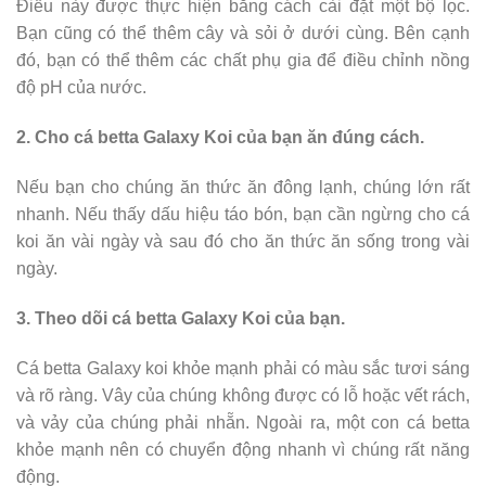
Điều này được thực hiện bằng cách cài đặt một bộ lọc.
Bạn cũng có thể thêm cây và sỏi ở dưới cùng. Bên cạnh
đó, bạn có thể thêm các chất phụ gia để điều chỉnh nồng
độ pH của nước.
2. Cho cá betta Galaxy Koi của bạn ăn đúng cách.
Nếu bạn cho chúng ăn thức ăn đông lạnh, chúng lớn rất
nhanh. Nếu thấy dấu hiệu táo bón, bạn cần ngừng cho cá
koi ăn vài ngày và sau đó cho ăn thức ăn sống trong vài
ngày.
3. Theo dõi cá betta Galaxy Koi của bạn.
Cá betta Galaxy koi khỏe mạnh phải có màu sắc tươi sáng
và rõ ràng. Vây của chúng không được có lỗ hoặc vết rách,
và vảy của chúng phải nhẵn. Ngoài ra, một con cá betta
khỏe mạnh nên có chuyển động nhanh vì chúng rất năng
động.