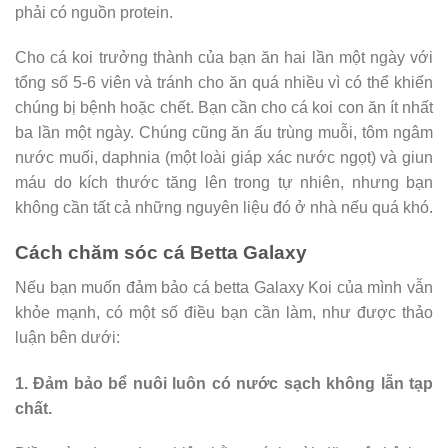
phải có nguồn protein.
Cho cá koi trưởng thành của bạn ăn hai lần một ngày với
tổng số 5-6 viên và tránh cho ăn quá nhiều vì có thể khiến
chúng bị bệnh hoặc chết. Bạn cần cho cá koi con ăn ít nhất
ba lần một ngày. Chúng cũng ăn ấu trùng muỗi, tôm ngâm
nước muối, daphnia (một loài giáp xác nước ngọt) và giun
máu do kích thước tăng lên trong tự nhiên, nhưng bạn
không cần tất cả những nguyên liệu đó ở nhà nếu quá khó.
Cách chăm sóc cá Betta Galaxy
Nếu bạn muốn đảm bảo cá betta Galaxy Koi của mình vẫn
khỏe mạnh, có một số điều bạn cần làm, như được thảo
luận bên dưới:
1. Đảm bảo bể nuôi luôn có nước sạch không lẫn tạp
chất.