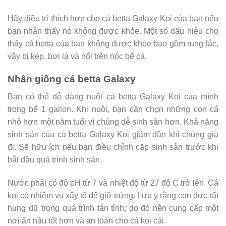
Hãy điều trị thích hợp cho cá betta Galaxy Koi của bạn nếu
bạn nhận thấy nó không được khỏe. Một số dấu hiệu cho
thấy cá betta của bạn không được khỏe bao gồm rung lắc,
vây bị kẹp, bơi lạ và nổi trên nóc bể cá.
Nhân giống cá betta Galaxy
Bạn có thể dễ dàng nuôi cá betta Galaxy Koi của mình
trong bể 1 gallon. Khi nuôi, bạn cần chọn những con cá
nhỏ hơn một năm tuổi vì chúng dễ sinh sản hơn. Khả năng
sinh sản của cá betta Galaxy Koi giảm dần khi chúng già
đi. Sẽ hữu ích nếu bạn điều chỉnh cặp sinh sản trước khi
bắt đầu quá trình sinh sản.
Nước phải có độ pH từ 7 và nhiệt độ từ 27 độ C trở lên. Cá
koi có nhiệm vụ xây tổ để giữ trứng. Lưu ý rằng con đực rất
hung dữ trong quá trình tán tỉnh; do đó nên cung cấp một
nơi ẩn náu tốt hơn và an toàn cho cá koi cái.