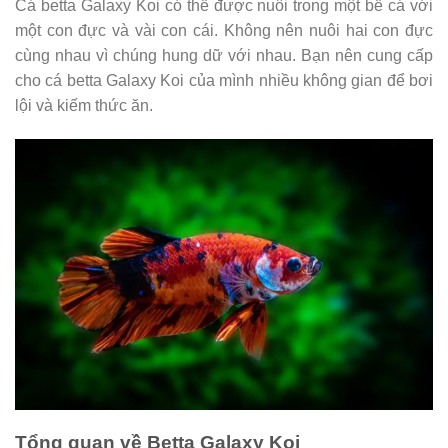
Cá betta Galaxy Koi có thể được nuôi trong một bể cá với
một con đực và vài con cái. Không nên nuôi hai con đực
cùng nhau vì chúng hung dữ với nhau. Bạn nên cung cấp
cho cá betta Galaxy Koi của mình nhiều không gian để bơi
lội và kiếm thức ăn.
Tổng quan về Betta Galaxy Koi