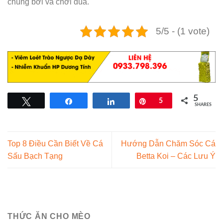
chúng bơi và chơi đùa.
5/5 - (1 vote)
5
Tweet
Share
Share
Pin
5
SHARES
Top 8 Điều Cần Biết Về Cá
Hướng Dẫn Chăm Sóc Cá
Sấu Bạch Tạng
Betta Koi – Các Lưu Ý
THỨC ĂN CHO MÈO