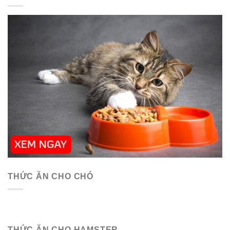
THỨC ĂN CHO CHÓ
THỨC ĂN CHO HAMSTER