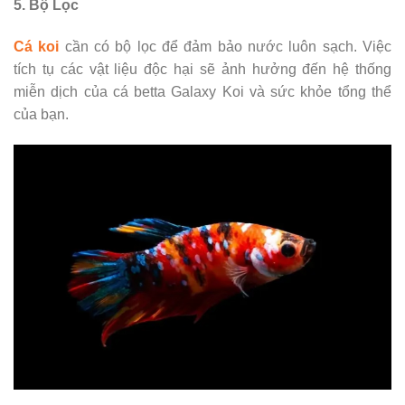
5. Bộ Lọc
Cá koi
cần có bộ lọc để đảm bảo nước luôn sạch. Việc
tích tụ các vật liệu độc hại sẽ ảnh hưởng đến hệ thống
miễn dịch của cá betta Galaxy Koi và sức khỏe tổng thể
của bạn.