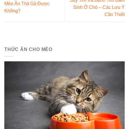
Suy Tim Và Bệnh Tim Bẩm
Mèo Ăn Thịt Gà Được
Sinh Ở Chó – Các Lưu Ý
Không?
Cần Thiết
THỨC ĂN CHO MÈO