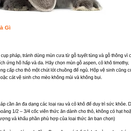
à Gì
cụp pháp, tránh dùng mùn cưa từ gỗ tuyết tùng và gỗ thông vì 
kích ứng hô hấp và da. Hãy chọn mùn gỗ aspen, cỏ khô timothy,
ung cấp cho thỏ một chút lót chuồng để ngủ. Hộp vệ sinh cũng c
 hoặc cát vệ sinh cho mèo không mùi và không bụi.
háp cần ăn đa dạng các loại rau và cỏ khô để duy trì sức khỏe.
hoảng 1/2 – 3/4 cốc viên thức ăn dành cho thỏ, không có hạt ho
ượng và khẩu phần phù hợp của loại thức ăn bạn chọn)