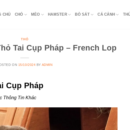
G CHỦ
CHÓ
MÈO
HAMSTER
BÒ SÁT
CÁ CẢNH
TH
THỎ
hỏ Tai Cụp Pháp – French Lop
OSTED ON
15/10/2024
BY
ADMIN
i Cụp Pháp
c Thông Tin Khác