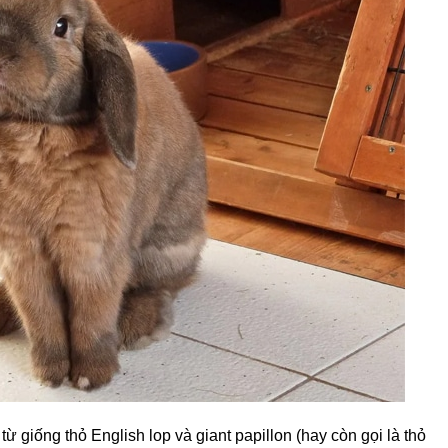
từ giống thỏ English lop và giant papillon (hay còn gọi là thỏ