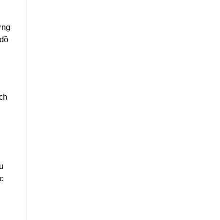
ứng
 đồ
ích
u
c