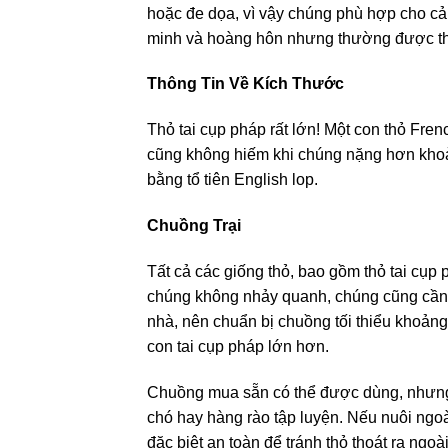
hoặc đe dọa, vì vậy chúng phù hợp cho cả
minh và hoàng hôn nhưng thường được thấ
Thông Tin Về Kích Thước
Thỏ tai cụp pháp rất lớn! Một con thỏ Fre
cũng không hiếm khi chúng nặng hơn khoản
bằng tổ tiên English lop.
Chuồng Trại
Tất cả các giống thỏ, bao gồm thỏ tai cụp 
chúng không nhảy quanh, chúng cũng cần m
nhà, nên chuẩn bị chuồng tối thiểu khoả
con tai cụp pháp lớn hơn.
Chuồng mua sẵn có thể được dùng, nhưng
chó hay hàng rào tập luyện. Nếu nuôi ngo
đặc biệt an toàn để tránh thỏ thoát ra ngoà