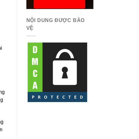
NỘI DUNG ĐƯỢC BẢO
VỆ
i
ong
ng
ng
ần