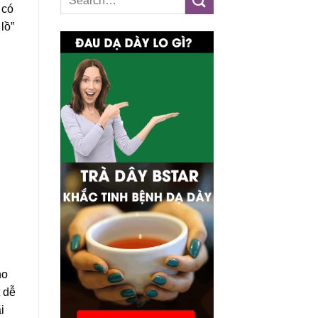
 có
lồ”
ho
t dễ
i