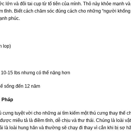
ớc lớn và đôi tai cụp từ tổ tiên của mình. Thỏ này khỏe mạnh và
iềm tĩnh. Biết cách chăm sóc đúng cách cho những “người khổng 
hạnh phúc.
 lop)
 10-15 lbs nhưng có thể nặng hơn
hể sống đến 12 năm
p Pháp
hú cưng tuyệt vời cho những ai tìm kiếm một thú cưng thay thế c
ợc miêu tả là điềm tĩnh, dễ chịu và thư thái. Chúng là loài vậ
i là loài hung hãn và thường sẽ chạy đi thay vì cắn khi bị sợ hã