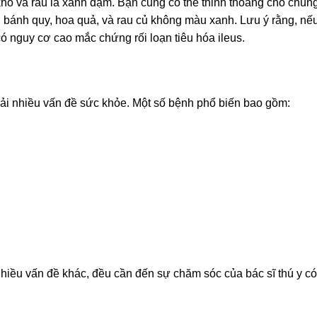
khô và rau lá xanh đậm. Bạn cũng có thể thỉnh thoảng cho chún
bánh quy, hoa quả, và rau củ không màu xanh. Lưu ý rằng, nế
ó nguy cơ cao mắc chứng rối loạn tiêu hóa ileus.
ải nhiều vấn đề sức khỏe. Một số bệnh phổ biến bao gồm:
hiều vấn đề khác, đều cần đến sự chăm sóc của bác sĩ thú y có