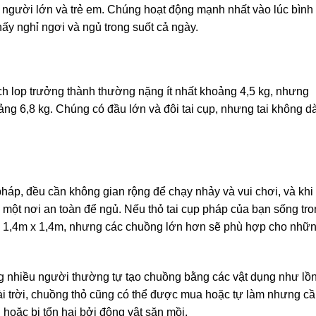
 người lớn và trẻ em. Chúng hoạt động mạnh nhất vào lúc bình
y nghỉ ngơi và ngủ trong suốt cả ngày.
nch lop trưởng thành thường nặng ít nhất khoảng 4,5 kg, nhưng
g 6,8 kg. Chúng có đầu lớn và đôi tai cụp, nhưng tai không dà
pháp, đều cần không gian rộng để chạy nhảy và vui chơi, và khi
ột nơi an toàn để ngủ. Nếu thỏ tai cụp pháp của bạn sống tr
ng 1,4m x 1,4m, nhưng các chuồng lớn hơn sẽ phù hợp cho nhữ
 nhiều người thường tự tạo chuồng bằng các vật dụng như lồ
ài trời, chuồng thỏ cũng có thể được mua hoặc tự làm nhưng c
i hoặc bị tổn hại bởi động vật săn mồi.