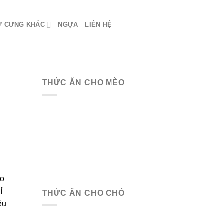
Ứ CƯNG KHÁC
NGỰA
LIÊN HỆ
THỨC ĂN CHO MÈO
ào
ỉ
THỨC ĂN CHO CHÓ
êu