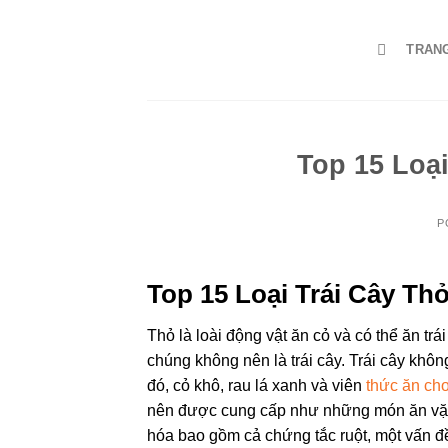
Skip
to
TRAN
content
Top 15 Loạ
P
Top 15 Loại Trái Cây Th
Thỏ là loài động vật ăn cỏ và có thể ăn tr
chúng không nên là trái cây. Trái cây khô
đó, cỏ khô, rau lá xanh và viên
thức ăn cho
nên được cung cấp như những món ăn vặt l
hóa bao gồm cả chứng tắc ruột, một vấn đ