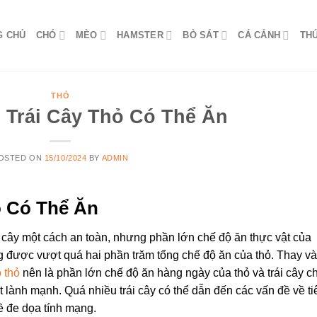
G CHỦ
CHÓ
MÈO
HAMSTER
BÒ SÁT
CÁ CẢNH
TH
THỎ
i Trái Cây Thỏ Có Thể Ăn
OSTED ON
15/10/2024
BY
ADMIN
ỏ Có Thể Ăn
ái cây một cách an toàn, nhưng phần lớn chế độ ăn thực vật của
ng được vượt quá hai phần trăm tổng chế độ ăn của thỏ. Thay v
 thỏ
nên là phần lớn chế độ ăn hàng ngày của thỏ và trái cây ch
ành mạnh. Quá nhiều trái cây có thể dẫn đến các vấn đề về ti
ề đe dọa tính mạng.