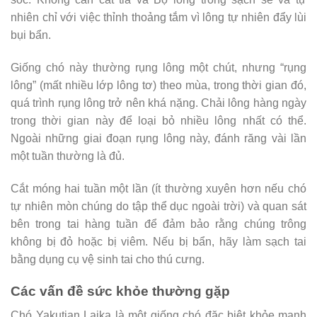
nhiên chỉ với việc thỉnh thoảng tắm vì lông tự nhiên đẩy lùi
bụi bẩn.
Giống chó này thường rụng lông một chút, nhưng “rụng
lông” (mất nhiều lớp lông tơ) theo mùa, trong thời gian đó,
quá trình rụng lông trở nên khá nặng. Chải lông hàng ngày
trong thời gian này để loại bỏ nhiều lông nhất có thể.
Ngoài những giai đoạn rụng lông này, đánh răng vài lần
một tuần thường là đủ.
Cắt móng hai tuần một lần (ít thường xuyên hơn nếu chó
tự nhiên mòn chúng do tập thể dục ngoài trời) và quan sát
bên trong tai hàng tuần để đảm bảo rằng chúng trông
không bị đỏ hoặc bị viêm. Nếu bị bẩn, hãy làm sạch tai
bằng dụng cụ vệ sinh tai cho thú cưng.
Các vấn đề sức khỏe thường gặp
Chó Yakutian Laika là một giống chó đặc biệt khỏe mạnh