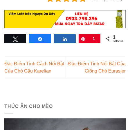
1
Tweet
Share
Share
Pin
1
SHARES
Đặc Điểm Tính Cách Nổi Bật
Đặc Điểm Tính Nổi Bật Của
Của Chó Gấu Karelian
Giống Chó Eurasier
THỨC ĂN CHO MÈO