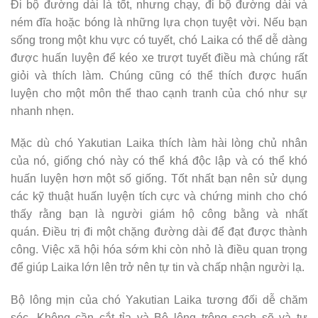
Đi bộ đường dài là tốt, nhưng chạy, đi bộ đường dài và
ném đĩa hoặc bóng là những lựa chọn tuyệt vời. Nếu bạn
sống trong một khu vực có tuyết, chó Laika có thể dễ dàng
được huấn luyện để kéo xe trượt tuyết điều mà chúng rất
giỏi và thích làm. Chúng cũng có thể thích được huấn
luyện cho một môn thể thao cạnh tranh của chó như sự
nhanh nhẹn.
Mặc dù chó Yakutian Laika thích làm hài lòng chủ nhân
của nó, giống chó này có thể khá độc lập và có thể khó
huấn luyện hơn một số giống. Tốt nhất bạn nên sử dụng
các kỹ thuật huấn luyện tích cực và chứng minh cho chó
thấy rằng bạn là người giám hộ công bằng và nhất
quán. Điều trị đi một chặng đường dài để đạt được thành
công. Việc xã hội hóa sớm khi còn nhỏ là điều quan trọng
để giúp Laika lớn lên trở nên tự tin và chấp nhận người lạ.
Bộ lông mịn của chó Yakutian Laika tương đối dễ chăm
sóc. Không cần cắt tỉa và Bộ lông trông sạch sẽ và tự