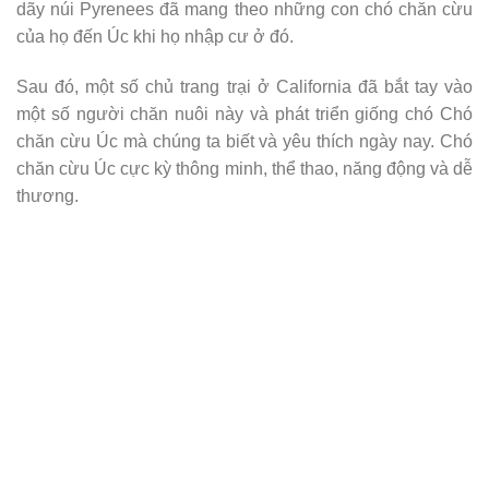
dãy núi Pyrenees đã mang theo những con chó chăn cừu
của họ đến Úc khi họ nhập cư ở đó.
Sau đó, một số chủ trang trại ở California đã bắt tay vào
một số người chăn nuôi này và phát triển giống chó Chó
chăn cừu Úc mà chúng ta biết và yêu thích ngày nay. Chó
chăn cừu Úc cực kỳ thông minh, thể thao, năng động và dễ
thương.