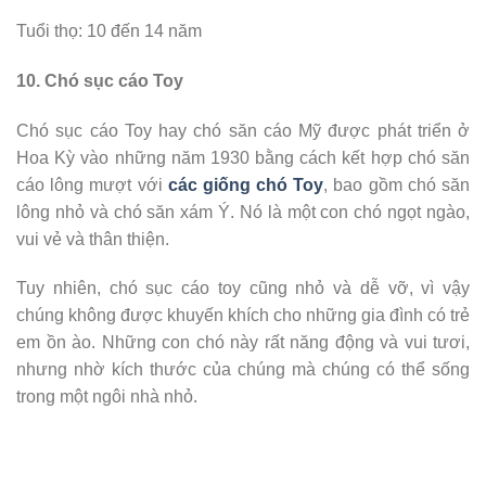
Tuổi thọ: 10 đến 14 năm
10. Chó sục cáo Toy
Chó sục cáo Toy hay chó săn cáo Mỹ được phát triển ở
Hoa Kỳ vào những năm 1930 bằng cách kết hợp chó săn
cáo lông mượt với
các giống chó
Toy
, bao gồm chó săn
lông nhỏ và chó săn xám Ý. Nó là một con chó ngọt ngào,
vui vẻ và thân thiện.
Tuy nhiên, chó sục cáo toy cũng nhỏ và dễ vỡ, vì vậy
chúng không được khuyến khích cho những gia đình có trẻ
em ồn ào. Những con chó này rất năng động và vui tươi,
nhưng nhờ kích thước của chúng mà chúng có thể sống
trong một ngôi nhà nhỏ.