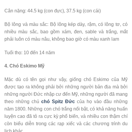
Cân nặng: 44.5 kg (con đực), 37.5 kg (con cái)
Bộ lông và màu sắc: Bộ lông kép dày, rậm, có lông tơ, có
nhiều màu sắc, bao gồm xám, đen, sable và trắng, mắt
phải luôn có màu nâu, không bao giờ có màu xanh lam
Tuổi thọ: 10 đến 14 năm
4. Chó Eskimo Mỹ
Mặc dù có tên gọi như vậy, giống chó Eskimo của Mỹ
được tạo ra không phải bởi những người bản địa mà bởi
những người Đức nhập cư đến Mỹ, những người đã mang
theo những chú
chó Spitz Đức
của họ vào đầu những
năm 1800. Những con chó trắng nổi bật, có khả năng huấn
luyện cao đã tỏ ra cực kỳ phổ biến, và nhiều con thậm chí
còn biểu diễn trong các rạp xiếc và các chương trình du
lịch khác.