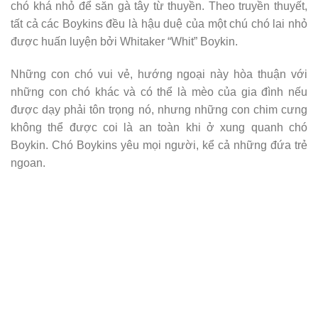
chó khá nhỏ để săn gà tây từ thuyền. Theo truyền thuyết,
tất cả các Boykins đều là hậu duệ của một chú chó lai nhỏ
được huấn luyện bởi Whitaker “Whit” Boykin.
Những con chó vui vẻ, hướng ngoại này hòa thuận với
những con chó khác và có thể là mèo của gia đình nếu
được dạy phải tôn trọng nó, nhưng những con chim cưng
không thể được coi là an toàn khi ở xung quanh chó
Boykin. Chó Boykins yêu mọi người, kể cả những đứa trẻ
ngoan.