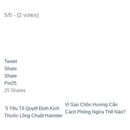
5/5 - (2 votes)
Tweet
Share
Share
Pin
25
25
Shares
Vì Sao Chồn Hương Cắn
5 Yếu Tố Quyết Định Kích
Cách Phòng Ngừa Thế Nào?
Thước Lồng Chuột Hamster