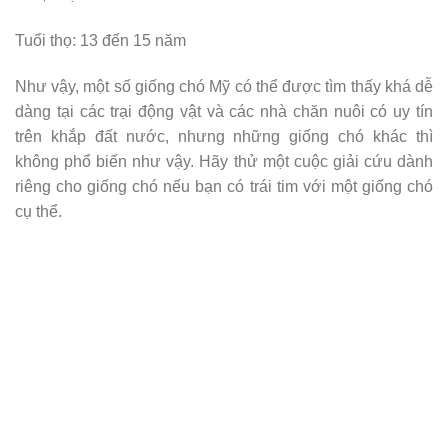
Tuổi thọ: 13 đến 15 năm
Như vậy, một số giống chó Mỹ có thể được tìm thấy khá dễ
dàng tại các trại động vật và các nhà chăn nuôi có uy tín
trên khắp đất nước, nhưng những giống chó khác thì
không phổ biến như vậy. Hãy thử một cuộc giải cứu dành
riêng cho giống chó nếu bạn có trái tim với một giống chó
cụ thể.