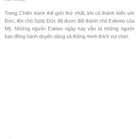
Trong Chiến tranh thế giới thứ nhất, khi có thành kiến ​​với
Đức, tên chó Spitz Đức đã được đổi thành chó Eskimo của
Mỹ. Những người Eskies ngày nay vẫn là những người
bạn đồng hành duyên dáng và thông minh thích vui chơi.