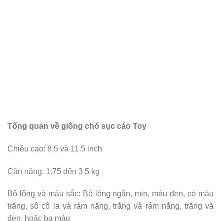
Tổng quan về giống chó sục cáo Toy
Chiều cao: 8,5 và 11,5 inch
Cân nặng: 1.75 đến 3.5 kg
Bộ lông và màu sắc: Bộ lông ngắn, mịn, màu đen, có màu
trắng, sô cô la và rám nắng, trắng và rám nắng, trắng và
đen, hoặc ba màu