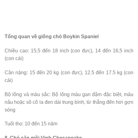
Tổng quan về giống chó Boykin Spaniel
Chiều cao: 15,5 đến 18 inch (con đực), 14 đến 16,5 inch
(con cái)
Cân nặng: 15 đến 20 kg (con đực), 12.5 đến 17.5 kg (con
cái)
Bộ lông và màu sắc: Bộ lông màu gan đậm đặc biệt, màu
nâu hoặc sô cô la đen dài trung bình, từ thẳng đến hơi gợn
sóng
Tuổi thọ: 10 đến 15 năm
8. Chó săn mồi Vịnh Chesapeake