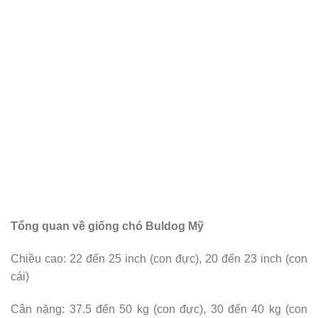
Tổng quan về giống chó Buldog Mỹ
Chiều cao: 22 đến 25 inch (con đực), 20 đến 23 inch (con
cái)
Cân nặng: 37.5 đến 50 kg (con đực), 30 đến 40 kg (con