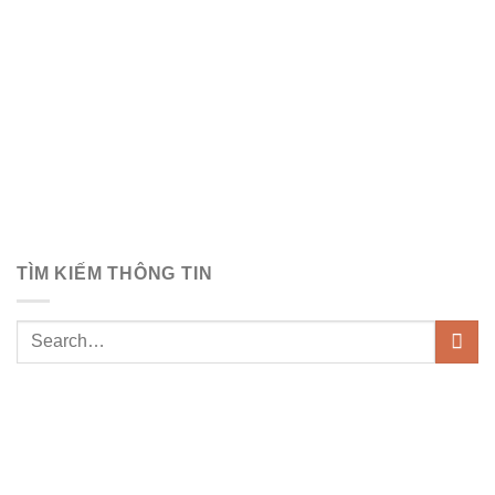
TÌM KIẾM THÔNG TIN