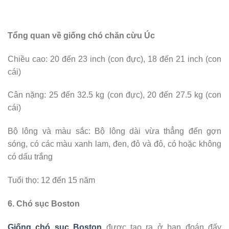
Tổng quan về giống chó chăn cừu Úc
Chiều cao: 20 đến 23 inch (con đực), 18 đến 21 inch (con
cái)
Cân nặng: 25 đến 32.5 kg (con đực), 20 đến 27.5 kg (con
cái)
Bộ lông và màu sắc: Bộ lông dài vừa thẳng đến gợn
sóng, có các màu xanh lam, đen, đỏ và đỏ, có hoặc không
có dấu trắng
Tuổi thọ: 12 đến 15 năm
6. Chó sục Boston
Giống chó sục Boston
được tạo ra ở bạn đoán đấy