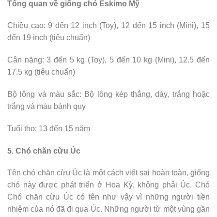
Tổng quan về giống chó Eskimo Mỹ
Chiều cao: 9 đến 12 inch (Toy), 12 đến 15 inch (Mini), 15
đến 19 inch (tiêu chuẩn)
Cân nặng: 3 đến 5 kg (Toy), 5 đến 10 kg (Mini), 12.5 đến
17.5 kg (tiêu chuẩn)
Bộ lông và màu sắc: Bộ lông kép thẳng, dày, trắng hoặc
trắng và màu bánh quy
Tuổi thọ: 13 đến 15 năm
5. Chó chăn cừu Úc
Tên chó chăn cừu Úc là một cách viết sai hoàn toàn, giống
chó này được phát triển ở Hoa Kỳ, không phải Úc. Chó
Chó chăn cừu Úc có tên như vậy vì những người tiền
nhiệm của nó đã đi qua Úc. Những người từ một vùng gần