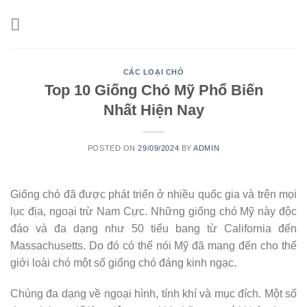
Skip
to
content
CÁC LOẠI CHÓ
Top 10 Giống Chó Mỹ Phổ Biến
Nhất Hiện Nay
POSTED ON
29/09/2024
BY
ADMIN
Giống chó đã được phát triển ở nhiều quốc gia và trên mọi
lục địa, ngoại trừ Nam Cực. Những giống chó Mỹ này độc
đáo và đa dạng như 50 tiểu bang từ California đến
Massachusetts. Do đó có thể nói Mỹ đã mang đến cho thế
giới loài chó một số giống chó đáng kinh ngạc.
Chúng đa dạng về ngoại hình, tính khí và mục đích. Một số