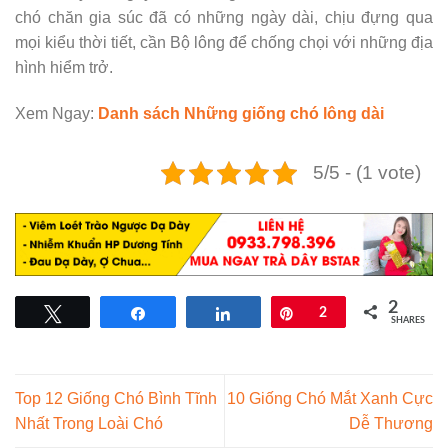
chó chăn gia súc đã có những ngày dài, chịu đựng qua
mọi kiểu thời tiết, cần Bộ lông để chống chọi với những địa
hình hiểm trở.
Xem Ngay:
Danh sách Những giống chó lông dài
5/5 - (1 vote)
2
Tweet
Share
Share
Pin
2
SHARES
Top 12 Giống Chó Bình Tĩnh
10 Giống Chó Mắt Xanh Cực
Nhất Trong Loài Chó
Dễ Thương