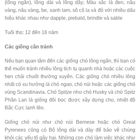
(lông ngắn), lông dài và lông dây; Màu sắc là đen, nâu
vàng, nâu vàng, be, xanh lam, sô cô la và đỏ với nhiều dấu
hiệu khác nhau như dapple, piebald, brindle và sable
Tuổi thọ: 12 đến 16 năm
Các giống cần tránh
Nếu bạn quan tâm đến các giống chó lông ngắn, thì bạn có
thể muốn tránh nhiều lông tích tụ quanh nhà hoặc các cuộc
hẹn chải chuốt thường xuyên. Các giống chó nhiều lông
nhất có xu hướng là chó ngao, chó núi hoặc các giống chó
vùng Scandinavia. Chó Spitze như chó Husky và chó Spitz
Phần Lan là giống đôi bọc được xây dựng cho, nhiệt độ
Bắc Cực lạnh lẽo.
Giống chó núi như chó núi Bernese hoặc chó Great
Pyrenees cũng có Bộ lông dài và dày để bảo vệ chúng
khỏi các yếu tố gây hại. Những con chó làm việc khác như