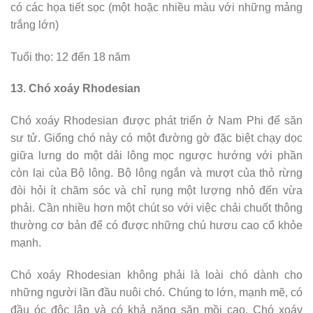
có các họa tiết sọc (một hoặc nhiều màu với những mảng
trắng lớn)
Tuổi thọ: 12 đến 18 năm
13. Chó xoáy Rhodesian
Chó xoáy Rhodesian được phát triển ở Nam Phi để săn
sư tử. Giống chó này có một đường gờ đặc biệt chạy dọc
giữa lưng do một dải lông mọc ngược hướng với phần
còn lại của Bộ lông. Bộ lông ngắn và mượt của thỏ rừng
đòi hỏi ít chăm sóc và chỉ rụng một lượng nhỏ đến vừa
phải. Cần nhiều hơn một chút so với việc chải chuốt thông
thường cơ bản để có được những chú hươu cao cổ khỏe
mạnh.
Chó xoáy Rhodesian không phải là loài chó dành cho
những người lần đầu nuôi chó. Chúng to lớn, mạnh mẽ, có
đầu óc độc lập và có khả năng săn mồi cao. Chó xoáy