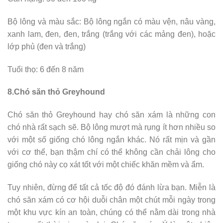
Bộ lông và màu sắc: Bộ lông ngắn có màu vện, nâu vàng,
xanh lam, đen, đen, trắng (trắng với các mảng đen), hoặc
lớp phủ (đen và trắng)
Tuổi thọ: 6 đến 8 năm
8.Chó săn thỏ Greyhound
Chó săn thỏ Greyhound hay chó săn xám là những con
chó nhà rất sạch sẽ. Bộ lông mượt mà rụng ít hơn nhiều so
với một số giống chó lông ngắn khác. Nó rất mịn và gần
với cơ thể, bạn thậm chí có thể không cần chải lông cho
giống chó này cọ xát tốt với một chiếc khăn mềm và ẩm.
Tuy nhiên, đừng để tất cả tốc độ đó đánh lừa bạn. Miễn là
chó săn xám có cơ hội duỗi chân một chút mỗi ngày trong
một khu vực kín an toàn, chúng có thể nằm dài trong nhà