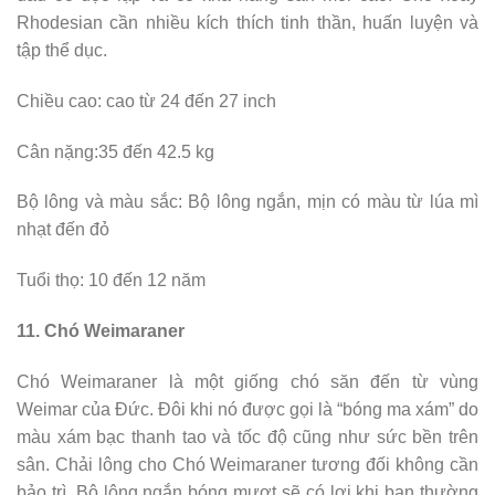
Rhodesian cần nhiều kích thích tinh thần, huấn luyện và
tập thể dục.
Chiều cao: cao từ 24 đến 27 inch
Cân nặng:35 đến 42.5 kg
Bộ lông và màu sắc: Bộ lông ngắn, mịn có màu từ lúa mì
nhạt đến đỏ
Tuổi thọ: 10 đến 12 năm
11. Chó Weimaraner
Chó Weimaraner là một giống chó săn đến từ vùng
Weimar của Đức. Đôi khi nó được gọi là “bóng ma xám” do
màu xám bạc thanh tao và tốc độ cũng như sức bền trên
sân. Chải lông cho Chó Weimaraner tương đối không cần
bảo trì. Bộ lông ngắn bóng mượt sẽ có lợi khi bạn thường