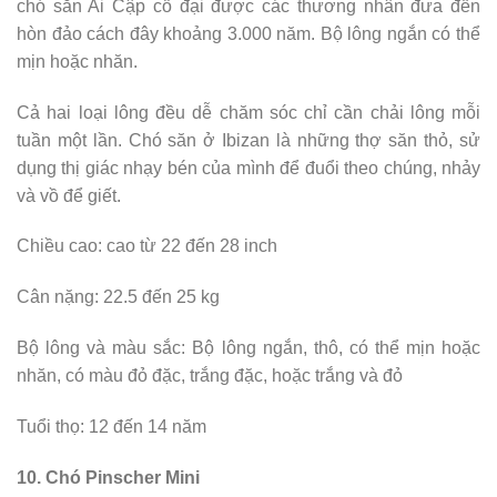
chó săn Ai Cập cổ đại được các thương nhân đưa đến
hòn đảo cách đây khoảng 3.000 năm. Bộ lông ngắn có thể
mịn hoặc nhăn.
Cả hai loại lông đều dễ chăm sóc chỉ cần chải lông mỗi
tuần một lần. Chó săn ở Ibizan là những thợ săn thỏ, sử
dụng thị giác nhạy bén của mình để đuổi theo chúng, nhảy
và vồ để giết.
Chiều cao: cao từ 22 đến 28 inch
Cân nặng: 22.5 đến 25 kg
Bộ lông và màu sắc: Bộ lông ngắn, thô, có thể mịn hoặc
nhăn, có màu đỏ đặc, trắng đặc, hoặc trắng và đỏ
Tuổi thọ: 12 đến 14 năm
10. Chó Pinscher Mini