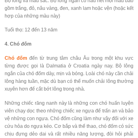
Bộ lông và màu sắc: Bộ lông ngắn có hầu hết mọi màu bao
gồm trắng, đỏ, nâu vàng, đen, xanh lam hoặc vện (hoặc kết
hợp của những màu này)
Tuổi thọ: 12 đến 13 năm
4. Chó đốm
Chó đốm
đến từ trung tâm châu Âu trong một khu vực
từng được gọi là Dalmatia ở Croatia ngày nay. Bộ lông
ngắn của chó đốm dày, mịn và bóng. Loài chó này cần chải
lông hàng tuần, mặc dù bạn có thể muốn chải lông thường
xuyên hơn để cắt bớt lông trong nhà.
Những chiếc răng nanh này là những con chó huấn luyện
viên chạy dọc theo những chiếc xe ngựa để trấn an và bảo
vệ những con ngựa. Chó đốm cũng làm như vậy đối với xe
cứu hỏa do ngựa kéo. Cơ bắp và thể thao, chó đốm có sức
chịu đựng dẻo dai và rất nhiều năng lượng, đòi hỏi phải