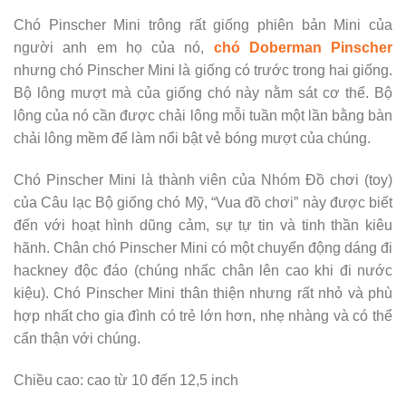
Chó Pinscher Mini trông rất giống phiên bản Mini của
người anh em họ của nó,
chó Doberman Pinscher
nhưng chó Pinscher Mini là giống có trước trong hai giống.
Bộ lông mượt mà của giống chó này nằm sát cơ thể. Bộ
lông của nó cần được chải lông mỗi tuần một lần bằng bàn
chải lông mềm để làm nổi bật vẻ bóng mượt của chúng.
Chó Pinscher Mini là thành viên của Nhóm Đồ chơi (toy)
của Câu lạc Bộ giống chó Mỹ, “Vua đồ chơi” này được biết
đến với hoạt hình dũng cảm, sự tự tin và tinh thần kiêu
hãnh. Chân chó Pinscher Mini có một chuyển động dáng đi
hackney độc đáo (chúng nhấc chân lên cao khi đi nước
kiệu). Chó Pinscher Mini thân thiện nhưng rất nhỏ và phù
hợp nhất cho gia đình có trẻ lớn hơn, nhẹ nhàng và có thể
cẩn thận với chúng.
Chiều cao: cao từ 10 đến 12,5 inch