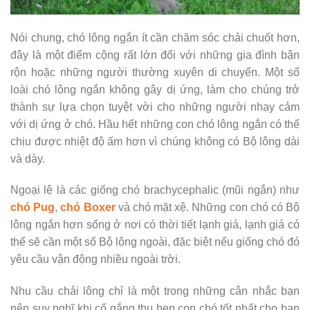
Nói chung, chó lông ngắn ít cần chăm sóc chải chuốt hơn,
đây là một điểm cộng rất lớn đối với những gia đình bận
rộn hoặc những người thường xuyên di chuyển. Một số
loài chó lông ngắn không gây dị ứng, làm cho chúng trở
thành sự lựa chọn tuyệt vời cho những người nhạy cảm
với dị ứng ở chó. Hầu hết những con chó lông ngắn có thể
chịu được nhiệt độ ấm hơn vì chúng không có Bộ lông dài
và dày.
Ngoại lệ là các giống chó brachycephalic (mũi ngắn) như
chó Pug
,
chó Boxer
và chó mặt xệ. Những con chó có Bộ
lông ngắn hơn sống ở nơi có thời tiết lạnh giá, lạnh giá có
thể sẽ cần một số Bộ lông ngoài, đặc biệt nếu giống chó đó
yêu cầu vận động nhiều ngoài trời.
Nhu cầu chải lông chỉ là một trong những cân nhắc bạn
nên suy nghĩ khi cố gắng thu hẹp con chó tốt nhất cho bạn