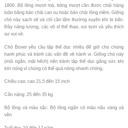
1800. Bộ lông mượt mà, bóng mượt cần được chải hàng
tuần bằng bàn chải cao su hoặc bàn chải lông mềm. Giống
chó này sạch sẽ và chỉ cần tắm thường xuyên khi bị bẩn.
Đầy năng lượng, các võ sĩ thể thao, vui tươi và yêu thích
sự vui vẻ.
Chó Boxer yêu cầu tập thể dục nhiều để giữ cho chúng
hạnh phúc và tránh các vấn đề về hành vi. Giống chó này
(mũi ngắn, mặt hếch) nên tránh tập thể dục gắng sức khi
trời nóng vì chúng có thể quá nóng nhanh chóng.
Chiều cao: cao 21,5 đến 15 inch
Cân nặng: 25 đến 35 kg
Bộ lông và màu sắc: Bộ lông ngắn có màu nâu vàng và
vện
Tuổi thọ: 10 đến 12 năm