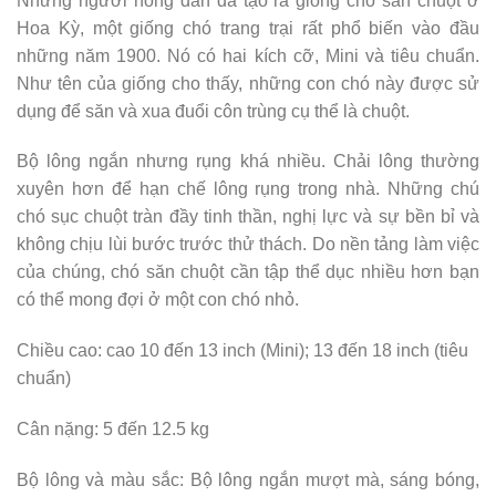
Những người nông dân đã tạo ra giống chó săn chuột ở
Hoa Kỳ, một giống chó trang trại rất phổ biến vào đầu
những năm 1900. Nó có hai kích cỡ, Mini và tiêu chuẩn.
Như tên của giống cho thấy, những con chó này được sử
dụng để săn và xua đuổi côn trùng cụ thể là chuột.
Bộ lông ngắn nhưng rụng khá nhiều. Chải lông thường
xuyên hơn để hạn chế lông rụng trong nhà. Những chú
chó sục chuột tràn đầy tinh thần, nghị lực và sự bền bỉ và
không chịu lùi bước trước thử thách. Do nền tảng làm việc
của chúng, chó săn chuột cần tập thể dục nhiều hơn bạn
có thể mong đợi ở một con chó nhỏ.
Chiều cao: cao 10 đến 13 inch (Mini); 13 đến 18 inch (tiêu
chuẩn)
Cân nặng: 5 đến 12.5 kg
Bộ lông và màu sắc: Bộ lông ngắn mượt mà, sáng bóng,