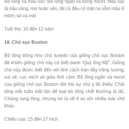
Bộ lông và màu sắc: Bộ lông ngắn và bóng mượt. Màu sắc
là nâu vàng, mơ hoặc vện, tất cả đều có mặt nạ sẫm màu ở
mõm, tai và mũi
Tuổi thọ: 10 đến 12 năm
16. Chó sục Boston
Bộ lông trông như chó tuxedo của giống chó sục Boston
đã khiến giống chó này có biệt danh “Quý ông Mỹ”. Giống
chó này được biết đến với tính cách tràn đầy năng lượng,
vui vẻ, cục mịch và giàu tình cảm. Bộ lông ngắn và mượt
của giống chó sục Boston đòi hỏi sự chú ý tối thiểu; Chải
lông mỗi tuần một lần để loại bỏ lông chết thường là đủ.
Chúng rụng lông, nhưng nó là rất ít so với nhiều loài chó
khác.
Chiều cao: 15 đến 17 inch