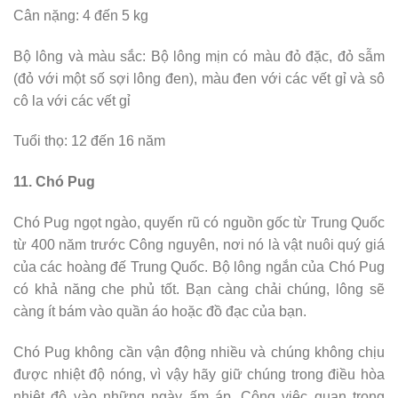
Cân nặng: 4 đến 5 kg
Bộ lông và màu sắc: Bộ lông mịn có màu đỏ đặc, đỏ sẫm
(đỏ với một số sợi lông đen), màu đen với các vết gỉ và sô
cô la với các vết gỉ
Tuổi thọ: 12 đến 16 năm
11. Chó Pug
Chó Pug ngọt ngào, quyến rũ có nguồn gốc từ Trung Quốc
từ 400 năm trước Công nguyên, nơi nó là vật nuôi quý giá
của các hoàng đế Trung Quốc. Bộ lông ngắn của Chó Pug
có khả năng che phủ tốt. Bạn càng chải chúng, lông sẽ
càng ít bám vào quần áo hoặc đồ đạc của bạn.
Chó Pug không cần vận động nhiều và chúng không chịu
được nhiệt độ nóng, vì vậy hãy giữ chúng trong điều hòa
nhiệt độ vào những ngày ấm áp. Công việc quan trọng