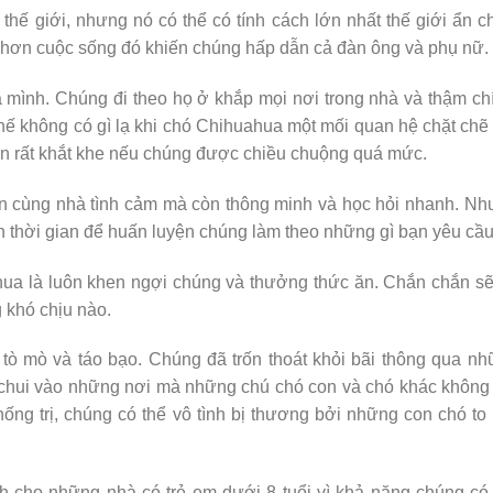
thế giới, nhưng nó có thể có tính cách lớn nhất thế giới ẩn 
n hơn cuộc sống đó khiến chúng hấp dẫn cả đàn ông và phụ nữ.
mình. Chúng đi theo họ ở khắp mọi nơi trong nhà và thậm ch
thế không có gì lạ khi chó Chihuahua một mối quan hệ chặt chẽ
ên rất khắt khe nếu chúng được chiều chuộng quá mức.
 cùng nhà tình cảm mà còn thông minh và học hỏi nhanh. Nh
n thời gian để huấn luyện chúng làm theo những gì bạn yêu cầu
hua là luôn khen ngợi chúng và thưởng thức ăn. Chắn chắn s
 khó chịu nào.
ò mò và táo bạo. Chúng đã trốn thoát khỏi bãi thông qua n
ể chui vào những nơi mà những chú chó con và chó khác không
ống trị, chúng có thể vô tình bị thương bởi những con chó to
cho những nhà có trẻ em dưới 8 tuổi vì khả năng chúng có 