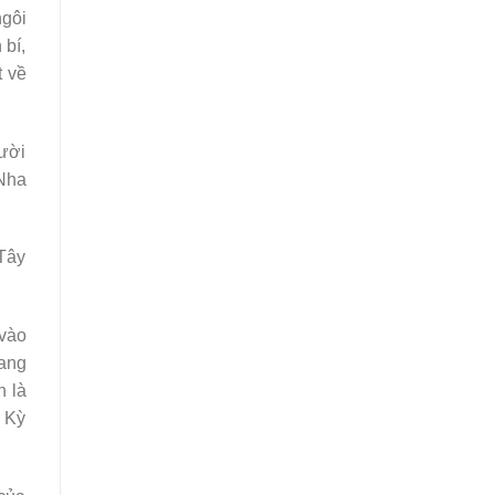
ngôi
 bí,
t về
gười
 Nha
Tây
 vào
ang
n là
a Kỳ