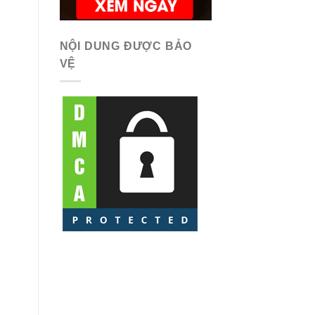
NỘI DUNG ĐƯỢC BẢO
VỆ