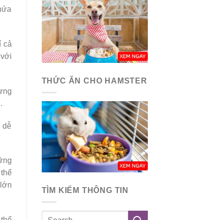
chứa
í cả
 với
THỨC ĂN CHO HAMSTER
ưng
.
ẽ dễ
hững
 thể
 lớn
TÌM KIẾM THÔNG TIN
thể