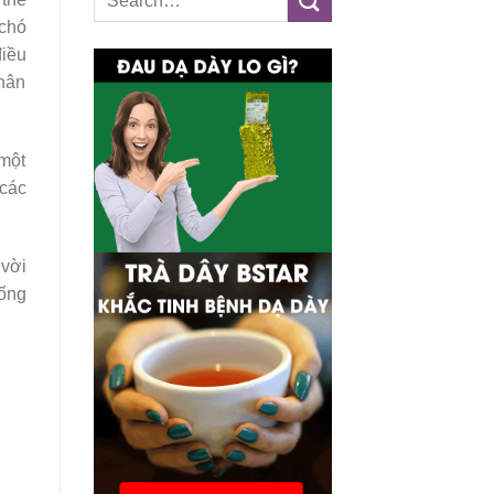
 chó
điều
thân
 một
 các
 vời
sống