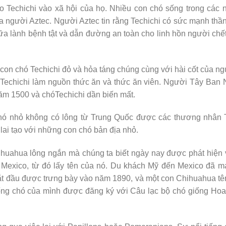
o Techichi vào xã hội của họ. Nhiều con chó sống trong các 
a người Aztec. Người Aztec tin rằng Techichi có sức mạnh thần
ữa lành bệnh tật và dẫn đường an toàn cho linh hồn người chế
 con chó Techichi đỏ và hỏa táng chúng cùng với hài cốt của n
 Techichi làm nguồn thức ăn và thức ăn viên. Người Tây Ban
ăm 1500 và chóTechichi dần biến mất.
chó nhỏ không có lông từ Trung Quốc được các thương nhân 
ai tạo với những con chó bản địa nhỏ.
hihuahua lông ngắn mà chúng ta biết ngày nay được phát hiện
exico, từ đó lấy tên của nó. Du khách Mỹ đến Mexico đã m
t đầu được trưng bày vào năm 1890, và một con Chihuahua tê
giống chó của mình được đăng ký với Câu lạc bộ chó giống Ho