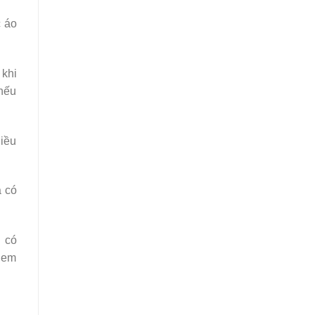
c áo
 khi
 nếu
diều
à có
i có
ẻ em