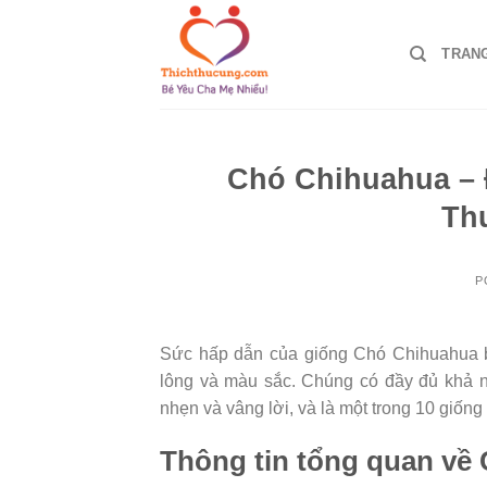
Skip
to
TRAN
content
Chó Chihuahua – 
Th
P
Sức hấp dẫn của giống Chó Chihuahua ba
lông và màu sắc. Chúng có đầy đủ khả n
nhẹn và vâng lời, và là một trong 10 giố
Thông tin tổng quan về