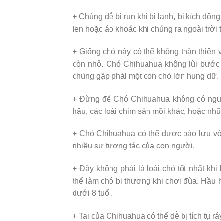
+ Chúng dễ bị run khi bị lạnh, bị kích độ
len hoặc áo khoác khi chúng ra ngoài trời t
+ Giống chó này có thể không thân thiện
còn nhỏ. Chó Chihuahua không lùi bước 
chúng gặp phải một con chó lớn hung dữ.
+ Đừng để Chó Chihuahua không có người 
hâu, các loài chim săn mồi khác, hoặc nh
+ Chó Chihuahua có thể được bảo lưu vớ
nhiều sự tương tác của con người.
+ Đây không phải là loài chó tốt nhất kh
thể làm chó bị thương khi chơi đùa. Hầu 
dưới 8 tuổi.
+ Tai của Chihuahua có thể dễ bị tích tụ ráy