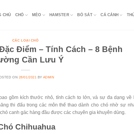
G CHỦ
CHÓ
MÈO
HAMSTER
BÒ SÁT
CÁ CẢNH
TH
CÁC LOẠI CHÓ
Đặc Điểm – Tính Cách – 8 Bệnh
ường Cần Lưu Ý
OSTED ON
28/01/2021
BY
ADMIN
o gồm kích thước nhỏ, tính cách to lớn, và sự đa dạng về 
ăng thi đấu trong các môn thể thao dành cho chó nhờ sự nh
ng chó canh gác hàng đầu được các chuyên gia khuyên dùng.
 Chó Chihuahua