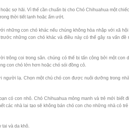
ng hoặc sợ hãi. Vì thế cần chuẩn bị cho Chó Chihuahua một chiế
rong thời tiết lạnh hoặc ẩm ướt.
 với những con chó khác nếu chúng không hòa nhập với xã hội
trước những con chó khác và điều này có thể gây ra vấn đề
trông coi trong sân. chúng có thể bị tấn công bởi một con 
ững con chó lớn hơn hoặc chó sói đồng cỏ.
i người lạ. Chọn một chú chó con được nuôi dưỡng trong nh
i bạn có con nhỏ. Chó Chihuahua mỏng manh và trẻ mới biết đ
hết các nhà lai tạo sẽ không bán chó con cho những nhà có tr
 tai và da khô.