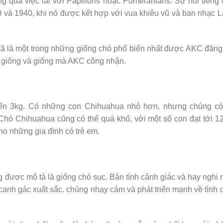
ng qua việc lai với Papillons hoặc Pomeranians. Sự nổi tiếng
và 1940, khi nó được kết hợp với vua khiêu vũ và ban nhạc L
 là một trong những giống chó phổ biến nhất được AKC đăng
 giống và giống mà AKC công nhận.
đến 3kg. Có những con Chihuahua nhỏ hơn, nhưng chúng có
ó Chihuahua cũng có thể quá khổ, với một số con đạt tới 1
cho những gia đình có trẻ em.
được mô tả là giống chó sục. Bản tính cảnh giác và hay nghi
 canh gác xuất sắc. chúng nhạy cảm và phát triển mạnh về tình