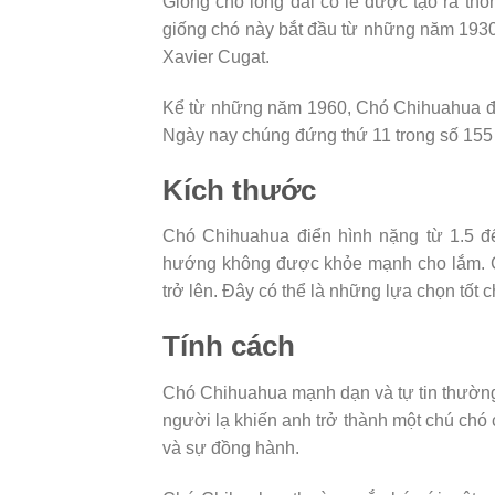
Giống chó lông dài có lẽ được tạo ra thô
giống chó này bắt đầu từ những năm 1930 
Xavier Cugat.
Kể từ những năm 1960, Chó Chihuahua đã
Ngày nay chúng đứng thứ 11 trong số 155
Kích thước
Chó Chihuahua điển hình nặng từ 1.5 
hướng không được khỏe mạnh cho lắm. Ch
trở lên. Đây có thể là những lựa chọn tốt 
Tính cách
Chó Chihuahua mạnh dạn và tự tin thường 
người lạ khiến anh trở thành một chú chó
và sự đồng hành.