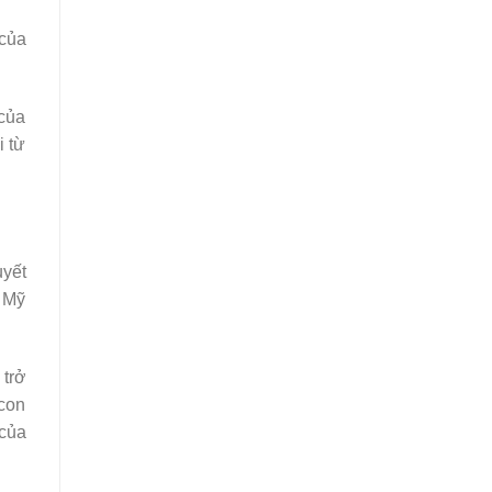
 của
 của
i từ
uyết
m Mỹ
 trở
 con
 của