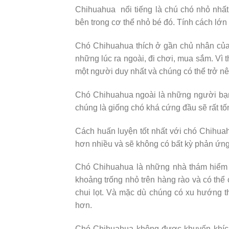
Chihuahua nổi tiếng là chú chó nhỏ nhất 
bên trong cơ thể nhỏ bé đó. Tính cách lớ
Chó Chihuahua thích ở gần chủ nhân của 
những lúc ra ngoài, đi chơi, mua sắm. Vì 
một người duy nhất và chúng có thể trở n
Chó Chihuahua ngoài là những người bạn
chúng là giống chó khá cứng đầu sẽ rất tố
Cách huấn luyện tốt nhất với chó Chihua
hơn nhiều và sẽ không có bất kỳ phản ứng
Chó Chihuahua là những nhà thám hiểm t
khoảng trống nhỏ trên hàng rào và có th
chui lọt. Và mặc dù chúng có xu hướng th
hơn.
Chó Chihuahua không được khuyến khích 