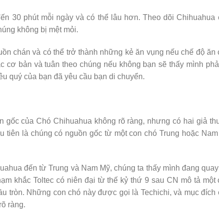
đến 30 phút mỗi ngày và có thể lâu hơn. Theo dõi Chihuahua
chúng không bị mệt mỏi.
uồn chán và có thể trở thành những kẻ ăn vụng nếu chế độ ăn
 tắc cơ bản và tuân theo chúng nếu không bạn sẽ thấy mình phả
yêu quý của bạn đã yêu cầu bạn di chuyển.
n gốc của Chó Chihuahua không rõ ràng, nhưng có hai giả th
Đầu tiên là chúng có nguồn gốc từ một con chó Trung hoặc Na
uahua đến từ Trung và Nam Mỹ, chúng ta thấy mình đang quay
ạm khắc Toltec có niên đại từ thế kỷ thứ 9 sau CN mô tả một
đầu tròn. Những con chó này được gọi là Techichi, và mục đích
rõ ràng.