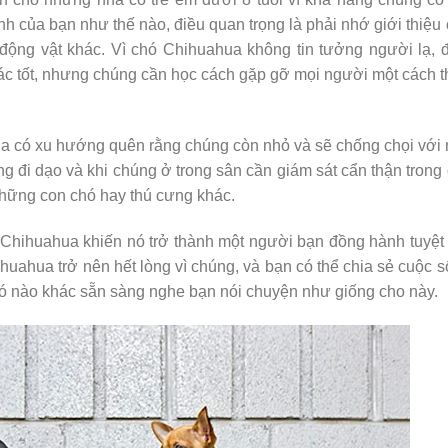
nh của bạn như thế nào, điều quan trọng là phải nhớ giới thiệu
động vật khác. Vì chó Chihuahua không tin tưởng người lạ, 
gác tốt, nhưng chúng cần học cách gặp gỡ mọi người một cách 
a có xu hướng quên rằng chúng còn nhỏ và sẽ chống chọi với
g đi dạo và khi chúng ở trong sân cần giám sát cẩn thận trong
những con chó hay thú cưng khác.
 Chihuahua khiến nó trở thành một người bạn đồng hành tuyệt
uahua trở nên hết lòng vì chúng, và bạn có thể chia sẻ cuộc 
hó nào khác sẵn sàng nghe bạn nói chuyện như giống cho này.