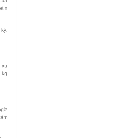
 của
atin
 ký.
 xu
2 kg
 ngờ
 cảm