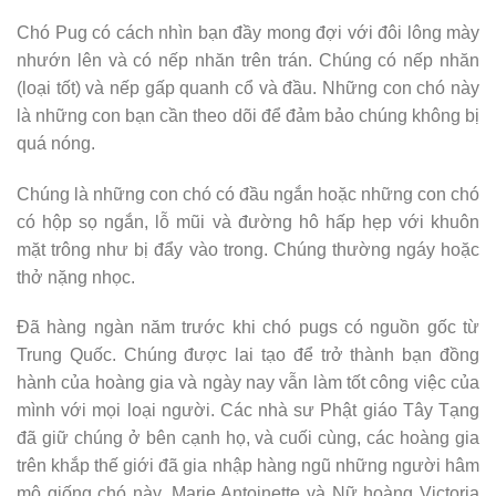
Chó Pug có cách nhìn bạn đầy mong đợi với đôi lông mày
nhướn lên và có nếp nhăn trên trán. Chúng có nếp nhăn
(loại tốt) và nếp gấp quanh cổ và đầu. Những con chó này
là những con bạn cần theo dõi để đảm bảo chúng không bị
quá nóng.
Chúng là những con chó có đầu ngắn hoặc những con chó
có hộp sọ ngắn, lỗ mũi và đường hô hấp hẹp với khuôn
mặt trông như bị đẩy vào trong. Chúng thường ngáy hoặc
thở nặng nhọc.
Đã hàng ngàn năm trước khi chó pugs có nguồn gốc từ
Trung Quốc. Chúng được lai tạo để trở thành bạn đồng
hành của hoàng gia và ngày nay vẫn làm tốt công việc của
mình với mọi loại người. Các nhà sư Phật giáo Tây Tạng
đã giữ chúng ở bên cạnh họ, và cuối cùng, các hoàng gia
trên khắp thế giới đã gia nhập hàng ngũ những người hâm
mộ giống chó này. Marie Antoinette và Nữ hoàng Victoria