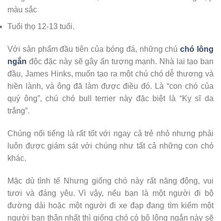
màu sắc
Tuổi thọ 12-13 tuổi.
Với sản phẩm đầu tiên của bóng đá, những chú
chó lông
ngắn
độc đặc này sẽ gây ấn tượng mạnh. Nhà lai tạo ban
đầu, James Hinks, muốn tạo ra một chú chó dễ thương và
hiền lành, và ông đã làm được điều đó. Là “con chó của
quý ông”, chú chó bull terrier này đặc biệt là “Kỵ sĩ da
trắng”.
Chúng nổi tiếng là rất tốt với ngay cả trẻ nhỏ nhưng phải
luôn được giám sát với chúng như tất cả những con chó
khác.
Mặc dù tình tế Nhưng giống chó này rất năng động, vui
tươi và đáng yêu. Vì vậy, nếu bạn là một người đi bộ
đường dài hoặc một người đi xe đạp đang tìm kiếm một
người bạn thân nhất thì giống chó có bộ lông ngắn này sẽ