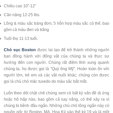
Chiều cao 10”-12”
Cân nặng 12-25 lbs.
Lông & màu sắc tráng đơn; 5 hỗn hợp màu sắc có thể, bao
gồm cả màu đen và trắng
Tuổi thọ 11-13 tuổi.
Chó sục Boston
được lai tạo để trở thành những người
bạn đồng hành với động vật của chúng ta và thực sự
hướng đến con người. Chúng rất điềm tĩnh xung quanh
chúng ta, họ được gọi là “Quý ông Mỹ”. Hoàn toàn ổn với
người lớn, trẻ em và các vật nuôi khác; chúng còn được
gọi là chú chó mặc tuxedo do màu sắc bắt mắt.
Luôn theo dõi chặt chẽ chúng xem có bất kỳ vấn đề dị ứng
hoặc hô hấp nào, bao gồm cả say nắng, có thể xảy ra vì
chúng bị bệnh đầu ngắn. Những chú chó lông ngắn này có
nguồn gốc từ Boston, MA, Hoa Kỳ vào thế kỷ 19 và là một