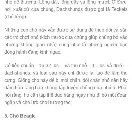
nhỏ dễ thương: Lông dài, lông dây và lông mượt. Ở Đức,
nơi xuất xứ của chúng, Dachshunds được gọi là Teckels
(chó lửng).
Những con chó này vẫn được sử dụng để theo dõi và săn
các trò chơi nhỏ (kích thước của chúng giúp chúng bò vào
những không gian nhỏ) cũng như là những người bạn
đồng hành đáng kinh ngạc.
Có tiêu chuẩn – 16-32 lbs. – và thu nhỏ – 11 lbs. và dưới –
dachshunds, và loài sau này chỉ được lai tạo để làm thú
cưng. Giống chó này dễ bị mỏi chân, đôi chân nhỏ nên hãy
đảm bảo rằng bạn không tập luyện chúng quá nhiều. Phải
nói rằng, họ cần tập thể dục hàng ngày như đi bộ một đoạn
ngắn và chơi trò chơi tương tác.
5. Chó Beagle