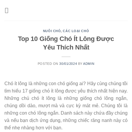
Skip
to
content
NUÔI CHÓ
,
CÁC LOẠI CHÓ
Top 10 Giống Chó Ít Lông Được
Yêu Thích Nhất
POSTED ON
30/01/2024
BY
ADMIN
Chó ít lông là những con chó giống ai? Hãy cùng chúng tôi
tìm hiểu 17 giống chó ít lông được yêu thích nhất hiện nay.
Những chú chó ít lông là những giống chó lông ngắn,
chúng dồi dào, mượt mà và cực kỳ mát mẻ. Chúng tôi là
những con chó lông ngắn. Danh sách này chứa đầy chúng
và nếu bạn dịch ứng dụng, những chiếc răng nanh này có
thể nhẹ nhàng hơn với bạn.