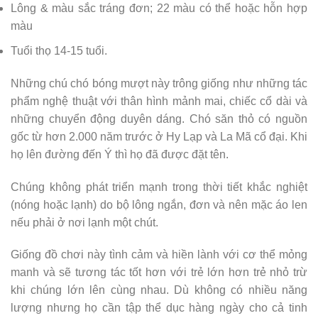
Lông & màu sắc tráng đơn; 22 màu có thể hoặc hỗn hợp
màu
Tuổi thọ 14-15 tuổi.
Những chú chó bóng mượt này trông giống như những tác
phẩm nghệ thuật với thân hình mảnh mai, chiếc cổ dài và
những chuyển động duyên dáng. Chó săn thỏ có nguồn
gốc từ hơn 2.000 năm trước ở Hy Lạp và La Mã cổ đại. Khi
họ lên đường đến Ý thì họ đã được đặt tên.
Chúng không phát triển mạnh trong thời tiết khắc nghiệt
(nóng hoặc lạnh) do bộ lông ngắn, đơn và nên mặc áo len
nếu phải ở nơi lạnh một chút.
Giống đồ chơi này tình cảm và hiền lành với cơ thể mỏng
manh và sẽ tương tác tốt hơn với trẻ lớn hơn trẻ nhỏ trừ
khi chúng lớn lên cùng nhau. Dù không có nhiều năng
lượng nhưng họ cần tập thể dục hàng ngày cho cả tinh