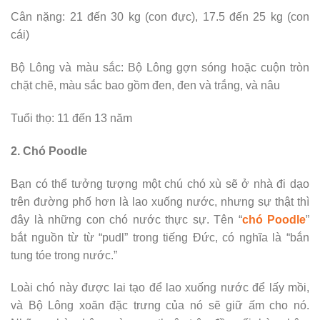
Cân nặng: 21 đến 30 kg (con đực), 17.5 đến 25 kg (con
cái)
Bộ Lông và màu sắc: Bộ Lông gợn sóng hoặc cuộn tròn
chặt chẽ, màu sắc bao gồm đen, đen và trắng, và nâu
Tuổi thọ: 11 đến 13 năm
2. Chó Poodle
Bạn có thể tưởng tượng một chú chó xù sẽ ở nhà đi dạo
trên đường phố hơn là lao xuống nước, nhưng sự thật thì
đây là những con chó nước thực sự. Tên “
chó Poodle
”
bắt nguồn từ từ “pudl” trong tiếng Đức, có nghĩa là “bắn
tung tóe trong nước.”
Loài chó này được lai tạo để lao xuống nước để lấy mồi,
và Bộ Lông xoăn đặc trưng của nó sẽ giữ ấm cho nó.