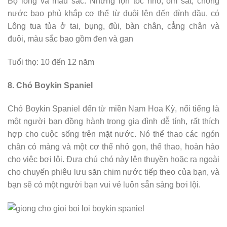
Bộ lông và màu sắc: Những lọn tóc nhỏ, ôm sát, chống
nước bao phủ khắp cơ thể từ đuôi lên đến đỉnh đầu, có
Lông tua tủa ở tai, bụng, đùi, bàn chân, cẳng chân và
đuôi, màu sắc bao gồm đen và gan
Tuổi thọ: 10 đến 12 năm
8. Chó Boykin Spaniel
Chó Boykin Spaniel đến từ miền Nam Hoa Kỳ, nổi tiếng là
một người bạn đồng hành trong gia đình dễ tính, rất thích
hợp cho cuộc sống trên mặt nước. Nó thể thao các ngón
chân có màng và một cơ thể nhỏ gọn, thể thao, hoàn hảo
cho việc bơi lội. Đưa chú chó này lên thuyền hoặc ra ngoài
cho chuyến phiêu lưu săn chim nước tiếp theo của bạn, và
bạn sẽ có một người bạn vui vẻ luôn sẵn sàng bơi lội.