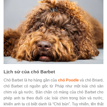
Lịch sử của chó Barbet
Chó Barbet là họ hàng gần của
chó Poodle
và chó Briard,
chó Barbet có nguồn gốc từ Pháp như một loài chó săn
chim và gà nước. Bàn chân có màng của chó Barbet cho
phép anh ta theo đuổi các loài chim trong bùn và nước,
khiến anh ta có biệt danh là “Chó bùn”. Tuy nhiên, tên thật