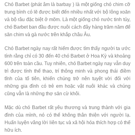
Chó Barbet (phát âm là barbay ) là một giống chó chim cỡ
trung bình có lẽ được biết đến nhiều nhất với bộ lông xoăn
và bộ râu đặc biệt ở mõm. Là một giống chó nước tinh túy,
chó Barbet ban đầu được nuôi cách đây hàng trăm năm để
săn chim và gà nước trên khắp châu Âu.
Chó Barbet ngày nay rất hiếm được tìm thấy người ta ước
tính rằng chỉ có 30 đến 40 chó Barbet ở Hoa Kỳ và khoảng
600 trên toàn cầu. Tuy nhiên, chó Barbet ngày nay vẫn duy
trì được tính thể thao, trí thông minh và phong thái điềm
tĩnh của tổ tiên, khiến chúng trở nên tuyệt vời đối với
những gia đình có trẻ em hoặc vật nuôi khác và chúng
cũng vẫn là những thợ săn cừ khôi.
Mặc dù chó Barbet rất yêu thương và trung thành với gia
đình của mình, nó có thể không thân thiện với người lạ.
Huấn luyện vâng lời liên tục và xã hội hóa thích hợp có thể
hữu ích.