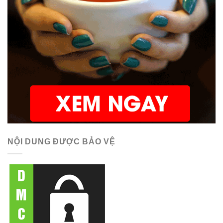
NỘI DUNG ĐƯỢC BẢO VỆ