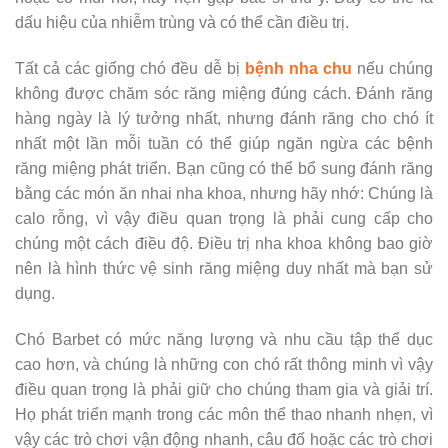
dấu hiệu của nhiễm trùng và có thể cần điều trị.
Tất cả các giống chó đều dễ bị
bệnh nha chu
nếu chúng
không được chăm sóc răng miệng đúng cách. Đánh răng
hàng ngày là lý tưởng nhất, nhưng đánh răng cho chó ít
nhất một lần mỗi tuần có thể giúp ngăn ngừa các bệnh
răng miệng phát triển. Bạn cũng có thể bổ sung đánh răng
bằng các món ăn nhai nha khoa, nhưng hãy nhớ: Chúng là
calo rỗng, vì vậy điều quan trọng là phải cung cấp cho
chúng một cách điều độ. Điều trị nha khoa không bao giờ
nên là hình thức vệ sinh răng miệng duy nhất mà bạn sử
dụng.
Chó Barbet có mức năng lượng và nhu cầu tập thể dục
cao hơn, và chúng là những con chó rất thông minh vì vậy
điều quan trọng là phải giữ cho chúng tham gia và giải trí.
Họ phát triển mạnh trong các môn thể thao nhanh nhẹn, vì
vậy các trò chơi vận động nhanh, câu đố hoặc các trò chơi