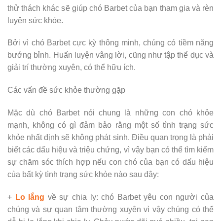
thử thách khác sẽ giúp chó Barbet của bạn tham gia và rèn
luyện sức khỏe.
Bởi vì chó Barbet cực kỳ thông minh, chúng có tiềm năng
bướng bỉnh. Huấn luyện vâng lời, cũng như tập thể dục và
giải trí thường xuyên, có thể hữu ích.
Các vấn đề sức khỏe thường gặp
Mặc dù chó Barbet nói chung là những con chó khỏe
mạnh, không có gì đảm bảo rằng một số tình trạng sức
khỏe nhất định sẽ không phát sinh. Điều quan trọng là phải
biết các dấu hiệu và triệu chứng, vì vậy bạn có thể tìm kiếm
sự chăm sóc thích hợp nếu con chó của bạn có dấu hiệu
của bất kỳ tình trạng sức khỏe nào sau đây:
+
Lo lắng
về sự chia ly: chó Barbet yêu con người của
chúng và sự quan tâm thường xuyên vì vậy chúng có thể