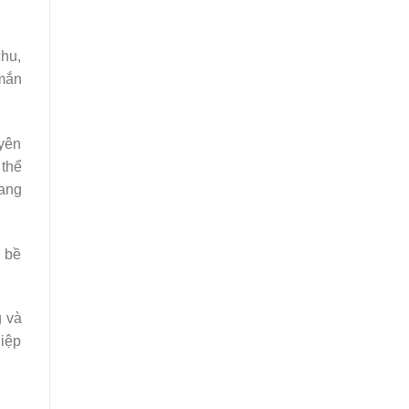
chu,
mắn
uyên
 thể
uang
c bề
g và
hiệp