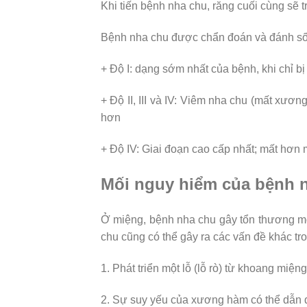
Khi tiến bệnh nha chu, răng cuối cùng sẽ t
Bệnh nha chu được chẩn đoán và đánh số 
+ Độ I: dạng sớm nhất của bệnh, khi chỉ bị 
+ Độ II, III và IV: Viêm nha chu (mất xư
hơn
+ Độ IV: Giai đoạn cao cấp nhất; mất hơn
Mối nguy hiểm của bệnh n
Ở miệng, bệnh nha chu gây tổn thương m
chu cũng có thể gây ra các vấn đề khác tr
1. Phát triển một lỗ (lỗ rò) từ khoang mi
2. Sự suy yếu của xương hàm có thể dẫn