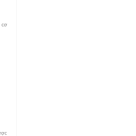
n cơ
được