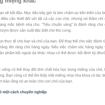
ng miệng khác
ạn sẽ bắt đầu. Mục tiêu bây giờ là làm chậm sự tiến triển của 
điều cần thiết đối với tất cả các con chó, nhưng nó thậm chí
ang mắc bệnh nha chu. “Tiêu chuẩn vàng” là đánh răng cho 
zym được sản xuất đặc biệt cho thú cưng.
ọn thực tế cho bạn và chó của bạn. Để thay thế cho việc đánh 
 răng lên răng chó hàng ngày. Nếu việc chăm sóc hàng ngày
 sản phẩm bôi ngoài da khác nhau có thể được bôi định kỳ (th
 uống có thể thay đổi tính chất hóa học trong miệng của chó,
ăng. Bạn cũng có thể tìm thấy một miếng nhai nha khoa có tác 
ảm bảo rằng nó an toàn cho con chó của bạn.
ó một cách chuyên nghiệp