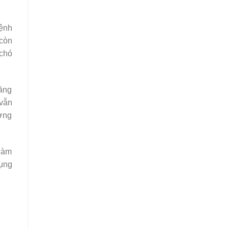
bệnh
 còn
chó
răng
 vẫn
ường
 làm
dụng