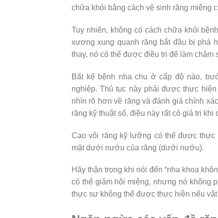
chữa khỏi bằng cách vệ sinh răng miệng ch
Tuy nhiên, không có cách chữa khỏi bệnh 
xương xung quanh răng bắt đầu bị phá h
thay, nó có thể được điều trị để làm chậm 
Bất kể bệnh nha chu ở cấp độ nào, bước
nghiệp. Thủ tục này phải được thực hiện 
nhìn rõ hơn về răng và đánh giá chính xá
răng kỹ thuật số, điều này rất có giá trị kh
Cạo vôi răng kỹ lưỡng có thể được thực 
mặt dưới nướu của răng (dưới nướu).
Hãy thận trọng khi nói đến “nha khoa không
có thể giảm hôi miệng, nhưng nó không ph
thực sự không thể được thực hiện nếu vật n