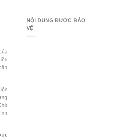
NỘI DUNG ĐƯỢC BẢO
VỆ
của
hiều
 cần
hiện
đựng
 Chó
bình
ớu).