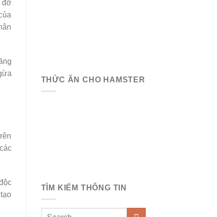
g đỡ
 của
hân
răng
ngừa
THỨC ĂN CHO HAMSTER
trên
 các
 độc
TÌM KIẾM THÔNG TIN
tạo