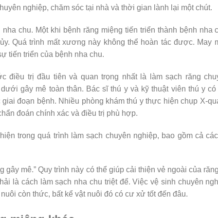
uyên nghiệp, chăm sóc tại nhà và thời gian lành lại một chút.
nha chu. Một khi bệnh răng miệng tiến triển thành bệnh nha 
ủy. Quá trình mất xương này không thể hoàn tác được. May 
sự tiến triển của bệnh nha chu.
 điều trị đầu tiên và quan trọng nhất là làm sạch răng ch
dưới gây mê toàn thân. Bác sĩ thú y và kỹ thuật viên thú y có
c giai đoạn bệnh. Nhiều phòng khám thú y thực hiện chụp X-q
i chẩn đoán chính xác và điều trị phù hợp.
hiện trong quá trình làm sạch chuyên nghiệp, bao gồm cả cá
 gây mê.” Quy trình này có thể giúp cải thiện vẻ ngoài của răn
ải là cách làm sạch nha chu triệt để. Việc vệ sinh chuyên ng
uôi còn thức, bất kể vật nuôi đó có cư xử tốt đến đâu.