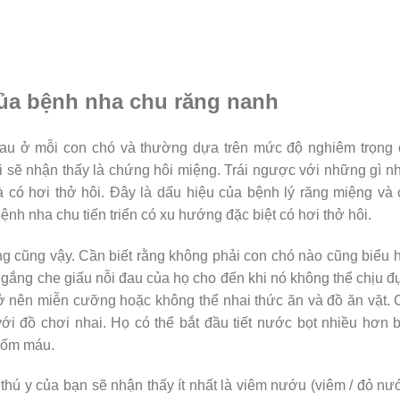
của bệnh nha chu răng nanh
au ở mỗi con chó và thường dựa trên mức độ nghiêm trọng 
 sẽ nhận thấy là chứng hôi miệng. Trái ngược với những gì n
 có hơi thở hôi. Đây là dấu hiệu của bệnh lý răng miệng và
h nha chu tiến triển có xu hướng đặc biệt có hơi thở hôi.
ệng cũng vậy. Cần biết rằng không phải con chó nào cũng biểu 
 gắng che giấu nỗi đau của họ cho đến khi nó không thể chịu 
rở nên miễn cưỡng hoặc không thể nhai thức ăn và đồ ăn vặt.
ới đồ chơi nhai. Họ có thể bắt đầu tiết nước bọt nhiều hơn 
uốm máu.
 thú y của bạn sẽ nhận thấy ít nhất là viêm nướu (viêm / đỏ nư