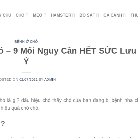
G CHỦ
CHÓ
MÈO
HAMSTER
BÒ SÁT
CÁ CẢNH
TH
BỆNH Ở CHÓ
ó – 9 Mối Nguy Cần HẾT SỨC Lưu
Ý
OSTED ON
02/07/2021
BY
ADMIN
ó là gì? dấu hiệu chó thấy chó của bạn đang bị bệnh nha c
 hiệu quả chó chó.
ì?