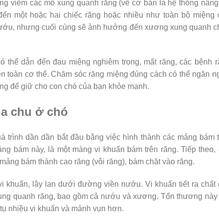
ạng viêm các mô xung quanh răng (về cơ bản là hệ thống nân
 đến một hoặc hai chiếc răng hoặc nhiều như toàn bộ miệng
nướu, nhưng cuối cùng sẽ ảnh hưởng đến xương xung quanh c
có thể dẫn đến đau miệng nghiêm trọng, mất răng, các bệnh 
rên toàn cơ thể. Chăm sóc răng miệng đúng cách có thể ngăn 
ọng để giữ cho con chó của bạn khỏe mạnh.
a chu ở chó
uá trình dần dần bắt đầu bằng việc hình thành các mảng bám 
ảng bám này, là một màng vi khuẩn bám trên răng. Tiếp theo,
mảng bám thành cao răng (vôi răng), bám chặt vào răng.
 khuẩn, lây lan dưới đường viền nướu. Vi khuẩn tiết ra chất
ung quanh răng, bao gồm cả nướu và xương. Tổn thương này 
h tụ nhiều vi khuẩn và mảnh vụn hơn.