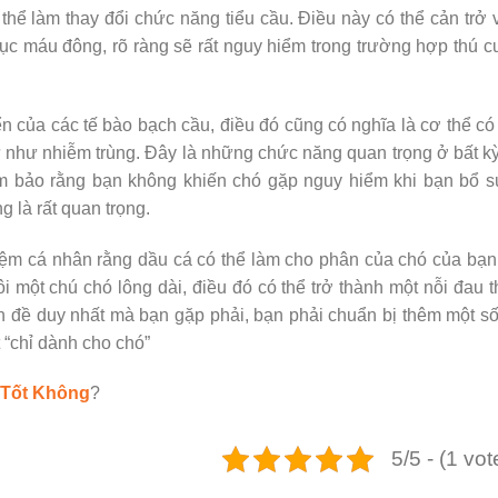
hể làm thay đổi chức năng tiểu cầu. Điều này có thể cản trở 
ục máu đông, rõ ràng sẽ rất nguy hiểm trong trường hợp thú 
n của các tế bào bạch cầu, điều đó cũng có nghĩa là cơ thể có
ứ như nhiễm trùng. Đây là những chức năng quan trọng ở bất kỳ
đảm bảo rằng bạn không khiến chó gặp nguy hiểm khi bạn bổ 
 là rất quan trọng.
iệm cá nhân rằng dầu cá có thể làm cho phân của chó của bạn
i một chú chó lông dài, điều đó có thể trở thành một nỗi đau 
n đề duy nhất mà bạn gặp phải, bạn phải chuẩn bị thêm một s
 “chỉ dành cho chó”
 Tốt Không
?
5/5 - (1 vot