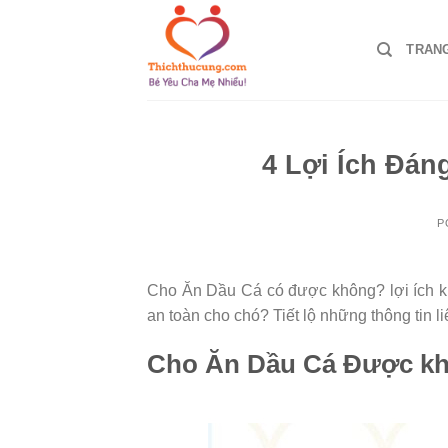
Skip
to
TRAN
content
4 Lợi Ích Đán
P
Cho Ăn Dầu Cá có được không? lợi ích k
an toàn cho chó? Tiết lộ những thông tin l
Cho Ăn Dầu Cá Được k