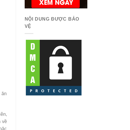
NỘI DUNG ĐƯỢC BẢO
VỆ
c ăn
iên,
n về
oặc