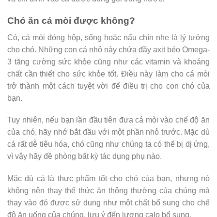
Chó ăn cá mòi được không?
Có, cá mòi đóng hộp, sống hoặc nấu chín nhẹ là lý tưởng
cho chó. Những con cá nhỏ này chứa đầy axit béo Omega-
3 tăng cường sức khỏe cũng như các vitamin và khoáng
chất cần thiết cho sức khỏe tốt. Điều này làm cho cá mòi
trở thành một cách tuyệt vời để điều trị cho con chó của
bạn.
Tuy nhiên, nếu bạn lần đầu tiên đưa cá mòi vào chế độ ăn
của chó, hãy nhớ bắt đầu với một phần nhỏ trước. Mặc dù
cá rất dễ tiêu hóa, chó cũng như chúng ta có thể bị dị ứng,
vì vậy hãy đề phòng bất kỳ tác dụng phụ nào.
Mặc dù cá là thực phẩm tốt cho chó của bạn, nhưng nó
không nên thay thế thức ăn thông thường của chúng mà
thay vào đó được sử dụng như một chất bổ sung cho chế
độ ăn uống của chúng, lưu ý đến lượng calo bổ sung.