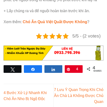
+ Lấy chúng ra và để nguội hoàn toàn trước khi ăn.
Xem thêm:
Chó Ăn Quả Việt Quất Được Không
?
5/5 - (2 votes)
4
Tweet
Share
Share
Pin
4
SHARES
7 Lưu Ý Quan Trọng Khi Chó
4 Bước Xử Lý Nhanh Khi
Ăn Chà Là Không Được Chủ
Chó Ăn Nho Bị Ngộ Độc
Quan