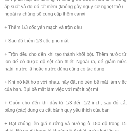
áp suất và do đó rất mềm (không gây nguy cơ nghẹt thở) –
ngoài ra chúng sẽ cung cấp thêm canxi.
+ Thêm 1/3 cốc yến mạch và trộn đều
+ Sau đó thêm 1/3 cốc pho mát
+ Trộn đều cho đến khi tạo thành khối bột. Thêm nước từ
lon để có được độ sệt cần thiết. Ngoài ra, để giảm mức
natri, nước lã hoặc nước dùng cũng có tác dụng.
+ Khi nó kết hợp với nhau, hãy đặt nó trên bề mặt làm việc
của bạn. Bụi bề mặt làm việc với một ít bột mì
+ Cuộn cho đến khi dày từ 1/3 đến 1/2 inch, sau đó cắt
bằng (các) dụng cụ cắt bánh quy yêu thích của bạn
+ Đặt chúng lên giá nướng và nướng ở 180 độ trong 15
phút. Để nguội trong lò khoảng 5-8 phút trước khi lấy ra