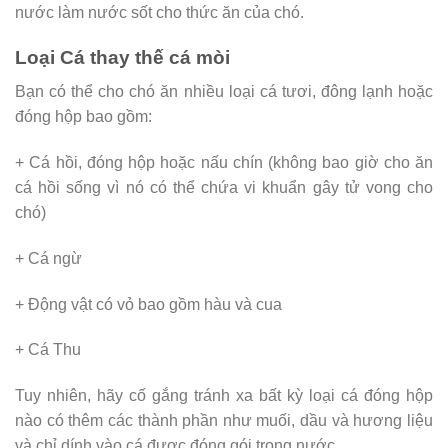
nước làm nước sốt cho thức ăn của chó.
Loại Cá thay thế cá mòi
Bạn có thể cho chó ăn nhiều loại cá tươi, đông lạnh hoặc
đóng hộp bao gồm:
+ Cá hồi, đóng hộp hoặc nấu chín (không bao giờ cho ăn
cá hồi sống vì nó có thể chứa vi khuẩn gây tử vong cho
chó)
+ Cá ngừ
+ Động vật có vỏ bao gồm hàu và cua
+ Cá Thu
Tuy nhiên, hãy cố gắng tránh xa bất kỳ loại cá đóng hộp
nào có thêm các thành phần như muối, dầu và hương liệu
và chỉ dính vào cá được đóng gói trong nước.