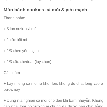
Món bánh cookies cá mòi & yến mạch
Thành phần:
+ 3 lon nước cá mòi
+ 1 cốc bột mì
+ 1/3 chén yến mạch
+ 1/3 cốc cheddar (tùy chọn)
Cách làm
+ Lấy miếng cá mòi ra khỏi lon, không đổ chất lỏng vào ở
bước này
+ Dùng nĩa nghiền cá mòi cho đến khi băm nhuyễn. Không
cần phải loại bỏ xương vì chúng đã được nấu chín bằng