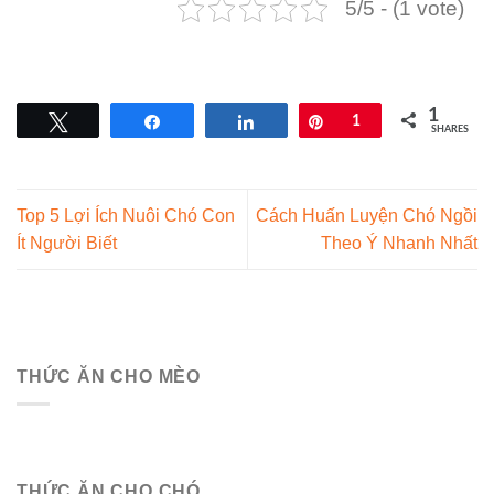
5/5 - (1 vote)
1
Tweet
Share
Share
Pin
1
SHARES
Top 5 Lợi Ích Nuôi Chó Con
Cách Huấn Luyện Chó Ngồi
Ít Người Biết
Theo Ý Nhanh Nhất
THỨC ĂN CHO MÈO
THỨC ĂN CHO CHÓ